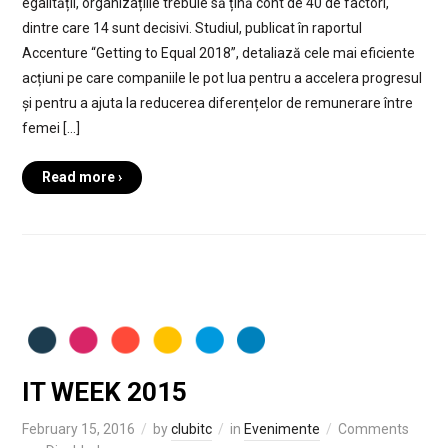
egalității, organizațiile trebuie să țină cont de 40 de factori,
dintre care 14 sunt decisivi. Studiul, publicat în raportul
Accenture “Getting to Equal 2018”, detaliază cele mai eficiente
acțiuni pe care companiile le pot lua pentru a accelera progresul
și pentru a ajuta la reducerea diferențelor de remunerare între
femei […]
Read more ›
IT WEEK 2015
February 15, 2016
by
clubitc
in
Evenimente
Comments