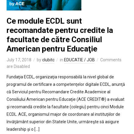
Ce module ECDL sunt
recomandate pentru credite la
facultate de către Consiliul
American pentru Educaţie
July 17, 2018
by
clubitc
in
EDUCATIE / JOB
Comments
are Disabled
Fundaţia ECDL, organizaţia responsabilă la nivel global de
programul de certificare a competenţelor digitale ECDL, anunţă
că Serviciul pentru Recomandare Credite Academice al
Consiliului American pentru Educaţie (ACE CREDIT®) a evaluat
şi recomandă credite la facultate (colegiu) pentru cinci Module
ECDL. ACE, organismul major de coordonare al instituţiilor de
învăţământ superior din Statele Unite, urmăreşte să asigure
leadership și o […]