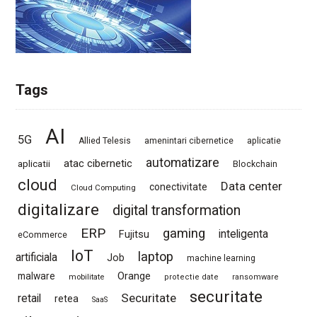
Tags
AI
5G
Allied Telesis
amenintari cibernetice
aplicatie
automatizare
atac cibernetic
aplicatii
Blockchain
cloud
Data center
conectivitate
Cloud Computing
digitalizare
digital transformation
ERP
gaming
Fujitsu
inteligenta
eCommerce
IoT
laptop
artificiala
Job
machine learning
Orange
malware
mobilitate
protectie date
ransomware
securitate
Securitate
retail
retea
SaaS