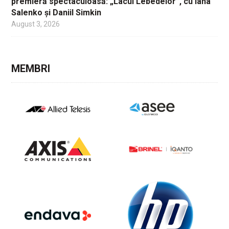
premieră spectaculoasă: „Lacul Lebedelor”, cu Iana
Salenko și Daniil Simkin
August 3, 2026
MEMBRI