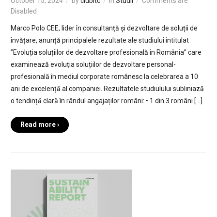
October 15, 2024
by
clubitc
in
Studii
Comments are
Disabled
Marco Polo CEE, lider în consultanță și dezvoltare de soluții de
învățare, anunță principalele rezultate ale studiului intitulat
”Evoluția soluțiilor de dezvoltare profesională în România” care
examinează evoluția soluțiilor de dezvoltare personal-
profesională în mediul corporate românesc la celebrarea a 10
ani de excelență al companiei. Rezultatele studiulului subliniază
o tendință clară în rândul angajaților români: • 1 din 3 români […]
Read more ›