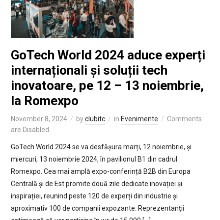
GoTech World 2024 aduce experți
internaționali și soluții tech
inovatoare, pe 12 – 13 noiembrie,
la Romexpo
November 8, 2024
by
clubitc
in
Evenimente
Comments
are Disabled
GoTech World 2024 se va desfășura marți, 12 noiembrie, și
miercuri, 13 noiembrie 2024, în pavilionul B1 din cadrul
Romexpo. Cea mai amplă expo-conferință B2B din Europa
Centrală și de Est promite două zile dedicate inovației și
inspirației, reunind peste 120 de experți din industrie și
aproximativ 100 de companii expozante. Reprezentanții