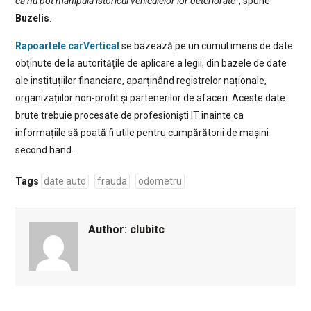
că nu pot manipula istoricul vehiculelor lor deteriorate”
, spune
Buzelis
.
Rapoartele carVertical
se bazează pe un cumul imens de date
obținute de la autoritățile de aplicare a legii, din bazele de date
ale instituțiilor financiare, aparținând registrelor naționale,
organizațiilor non-profit și partenerilor de afaceri. Aceste date
brute trebuie procesate de profesioniști IT înainte ca
informațiile să poată fi utile pentru cumpărătorii de mașini
second hand.
Tags
date auto
frauda
odometru
Author:
clubitc