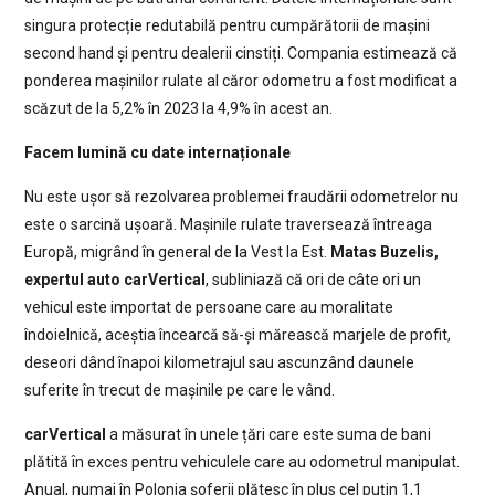
singura protecție redutabilă pentru cumpărătorii de mașini
second hand și pentru dealerii cinstiți. Compania estimează că
ponderea mașinilor rulate al căror odometru a fost modificat a
scăzut de la 5,2% în 2023 la 4,9% în acest an.
Facem lumină cu date internaționale
Nu este ușor să rezolvarea problemei fraudării odometrelor nu
este o sarcină ușoară. Mașinile rulate traversează întreaga
Europă, migrând în general de la Vest la Est.
Matas Buzelis,
expertul auto carVertical
, subliniază că ori de câte ori un
vehicul este importat de persoane care au moralitate
îndoielnică, aceștia încearcă să-și mărească marjele de profit,
deseori dând înapoi kilometrajul sau ascunzând daunele
suferite în trecut de mașinile pe care le vând.
carVertical
a măsurat în unele țări care este suma de bani
plătită în exces pentru vehiculele care au odometrul manipulat.
Anual, numai în Polonia șoferii plătesc în plus cel puțin 1,1