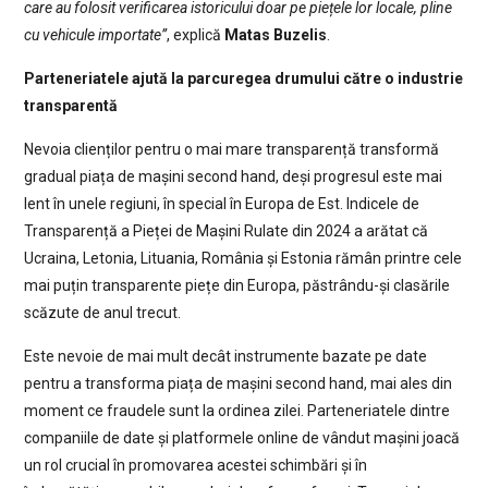
care au folosit verificarea istoricului doar pe piețele lor locale, pline
cu vehicule importate”
, explică
Matas Buzelis
.
Parteneriatele ajută la parcuregea drumului către o industrie
transparentă
Nevoia clienților pentru o mai mare transparență transformă
gradual piața de mașini second hand, deși progresul este mai
lent în unele regiuni, în special în Europa de Est. Indicele de
Transparență a Pieței de Mașini Rulate din 2024 a arătat că
Ucraina, Letonia, Lituania, România și Estonia rămân printre cele
mai puțin transparente piețe din Europa, păstrându-și clasările
scăzute de anul trecut.
Este nevoie de mai mult decât instrumente bazate pe date
pentru a transforma piața de mașini second hand, mai ales din
moment ce fraudele sunt la ordinea zilei. Parteneriatele dintre
companiile de date și platformele online de vândut mașini joacă
un rol crucial în promovarea acestei schimbări și în