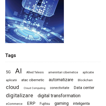
Tags
AI
5G
Allied Telesis
amenintari cibernetice
aplicatie
automatizare
atac cibernetic
aplicatii
Blockchain
cloud
Data center
conectivitate
Cloud Computing
digitalizare
digital transformation
ERP
gaming
Fujitsu
inteligenta
eCommerce