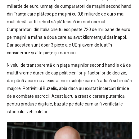
miliarde de euro, urmați de cumpărătorii de mașini second hand
din Franța care plătesc pe mașini cu 0,8 miliarde de euro mai
mult decât ar fi trebuit să plătească în mod normal.
Cumpărătorii din Italia cheltuiesc peste 720 de milioane de euro
pe mașini la mâna a doua care au avut kilometrajul dat înapoi.
Dar acestea sunt doar 3 piețe ale UE și avem de luat în
considerare și alte piețe și mai mari.
Nivelul de transparență din piața mașinilor second hand le dă de
multă vreme dureri de cap politicienilor și factorilor de decizie,
dar până acum nu a existat nicio soluție care să aducă schimbări
majore. Potrivit lui Buzelis, abia dacă au existat încercări timide
de a combate escrocii. Acest lucru a creat o cerere puternică
pentru produse digitale, bazate pe date cum ar fi verificările
istoricului vehiculelor.