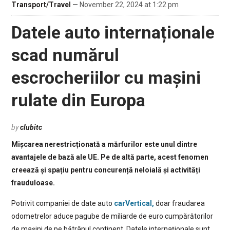
Transport/Travel
— November 22, 2024 at 1:22 pm
Datele auto internaționale
scad numărul
escrocheriilor cu mașini
rulate din Europa
by
clubitc
Mișcarea nerestricționată a mărfurilor este unul dintre
avantajele de bază ale UE. Pe de altă parte, acest fenomen
creează și spațiu pentru concurență neloială și activități
frauduloase.
Potrivit companiei de date auto
carVertical,
doar fraudarea
odometrelor aduce pagube de miliarde de euro cumpărătorilor
de mașini de pe bătrânul continent. Datele internaționale sunt