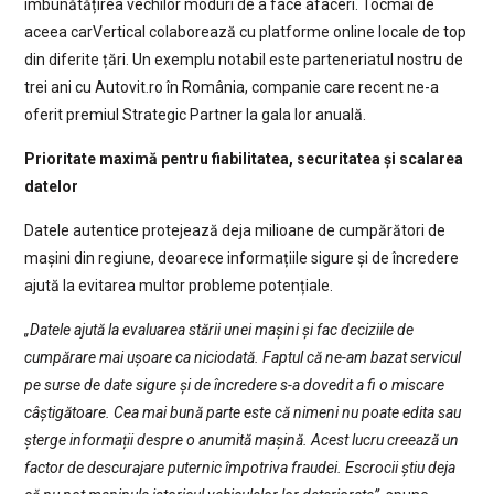
îmbunătățirea vechilor moduri de a face afaceri. Tocmai de
aceea carVertical colaborează cu platforme online locale de top
din diferite țări. Un exemplu notabil este parteneriatul nostru de
trei ani cu Autovit.ro în România, companie care recent ne-a
oferit premiul Strategic Partner la gala lor anuală.
Prioritate maximă pentru fiabilitatea, securitatea și scalarea
datelor
Datele autentice protejează deja milioane de cumpărători de
mașini din regiune, deoarece informațiile sigure și de încredere
ajută la evitarea multor probleme potențiale.
„Datele ajută la evaluarea stării unei mașini și fac deciziile de
cumpărare mai ușoare ca niciodată. Faptul că ne-am bazat servicul
pe surse de date sigure și de încredere s-a dovedit a fi o miscare
câștigătoare. Cea mai bună parte este că nimeni nu poate edita sau
șterge informații despre o anumită mașină. Acest lucru creează un
factor de descurajare puternic împotriva fraudei. Escrocii știu deja