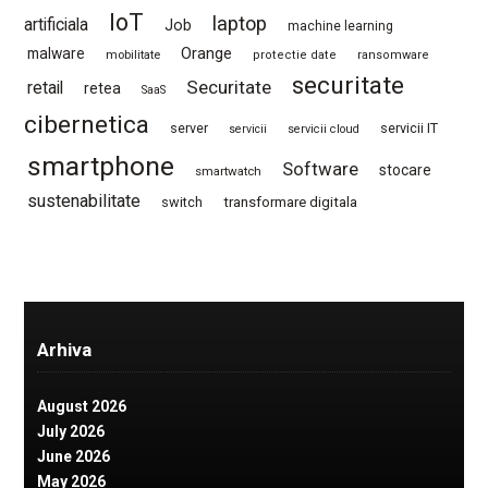
IoT
laptop
artificiala
Job
machine learning
Orange
malware
mobilitate
protectie date
ransomware
securitate
Securitate
retail
retea
SaaS
cibernetica
server
servicii IT
servicii
servicii cloud
smartphone
Software
stocare
smartwatch
sustenabilitate
switch
transformare digitala
Arhiva
August 2026
July 2026
June 2026
May 2026