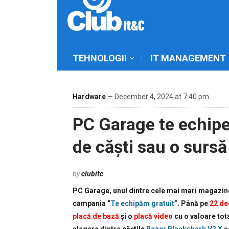
TEHNOLOGII
IT MANAGEMENT
Hardware
— December 4, 2024 at 7:40 pm
PC Garage te echipe
de căști sau o sursă
by
clubitc
PC Garage, unul dintre cele mai mari magazine
campania “
Te echipăm gratuit
”. Până pe
22 de
placă de bază
și o
placă video
cu o valoare to