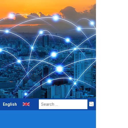
Search
English
for: