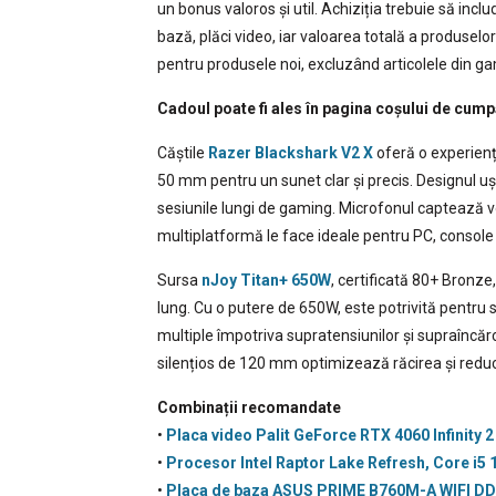
un bonus valoros și util. Achiziția trebuie să incl
bază, plăci video, iar valoarea totală a produse
pentru produsele noi, excluzând articolele din ga
Cadoul poate fi ales în pagina coșului de cump
Căștile
Razer Blackshark V2 X
oferă o experienț
50 mm pentru un sunet clar și precis. Designul uș
sesiunile lungi de gaming. Microfonul captează v
multiplatformă le face ideale pentru PC, console 
Sursa
nJoy Titan+ 650W
, certificată 80+ Bronze,
lung. Cu o putere de 650W, este potrivită pentru s
multiple împotriva supratensiunilor și supraîncăr
silențios de 120 mm optimizează răcirea și redu
Combinații recomandate
•
Placa video Palit GeForce RTX 4060 Infinity
•
Procesor Intel Raptor Lake Refresh, Core i5
•
Placa de baza ASUS PRIME B760M-A WIFI D