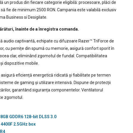
udă un produs din fiecare categorie eligibilă: procesoare, plăci de
lor să fie de minimum 2500 RON. Campania este valabilă exclusiv
ma Business si Desigilate.
ărături, înainte de a înregistra comanda.
ă audio captivantă, echipate cu difuzoare Razer™ TriForce de
or, cu pernițe din spumă cu memorie, asigură confort sporit în
ocea clar, eliminând zgomotul de fundal. Compatibilitatea
și dispozitive mobile.
 asigură eficiență energetică ridicată și fiabilitate pe termen
isteme de gaming și utilizare intensivă. Dispune de protecții
cărilor, garantând siguranța componentelor. Ventilatorul
ce zgomotul.
 2 8GB GDDR6 128-bit DLSS 3.0
 14400F 2.5GHz box
DR4