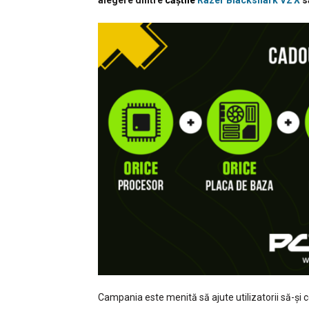
alegere dintre
căștile
Razer Blackshark V2 X
s
Campania este menită să ajute utilizatorii să-și