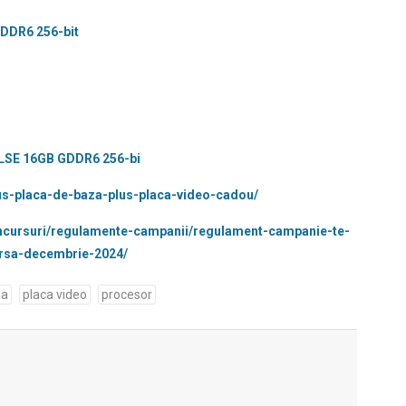
DDR6 256-bit
ULSE 16GB GDDR6 256-bi
us-placa-de-baza-plus-placa-video-cadou/
oncursuri/regulamente-campanii/regulament-campanie-te-
rsa-decembrie-2024/
za
placa video
procesor