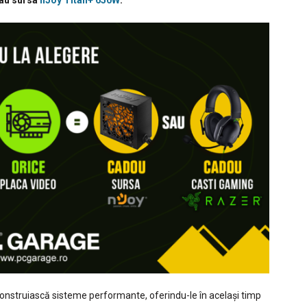
au sursa
nJoy Titan+ 650W
.
 construiască sisteme performante, oferindu-le în același timp