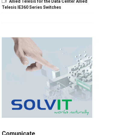
Allied Telesis for the Data Center Allied
Telesis IE360 Series Switches
Comunicate