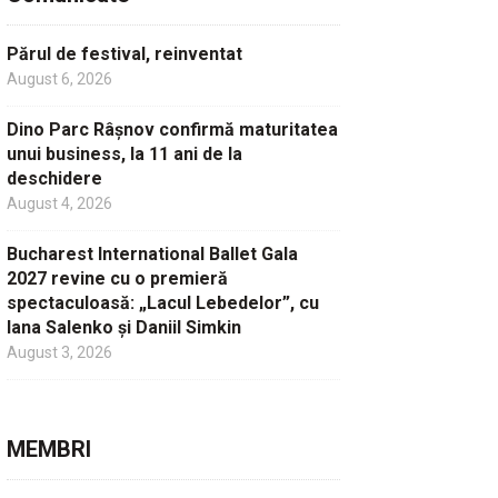
Părul de festival, reinventat
August 6, 2026
Dino Parc Râșnov confirmă maturitatea
unui business, la 11 ani de la
deschidere
August 4, 2026
Bucharest International Ballet Gala
2027 revine cu o premieră
spectaculoasă: „Lacul Lebedelor”, cu
Iana Salenko și Daniil Simkin
August 3, 2026
MEMBRI