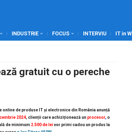
INDUSTRIE
FOCUS
INTERVIU
IT in 
ază gratuit cu o pereche
 online de produse IT și electronice din România anunță
cembrie 2024
, clienții care achiziționează un
procesor
,
o
tală de minimum
2.500 de lei
vor primi cadou un produs la