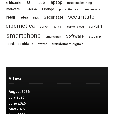
IoT
laptop
artificiala
Job
machine learning
Orange
malware
mobilitate
protectie date
ransomware
securitate
Securitate
retail
retea
SaaS
cibernetica
server
servicii IT
servicii
servicii cloud
smartphone
Software
stocare
smartwatch
sustenabilitate
switch
transformare digitala
Arhiva
August 2026
July 2026
June 2026
May 2026