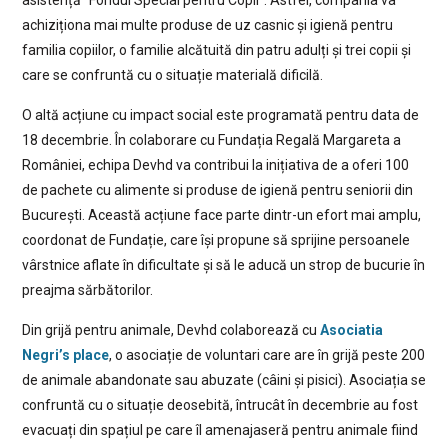
achiziționa mai multe produse de uz casnic și igienă pentru
familia copiilor, o familie alcătuită din patru adulți și trei copii și
care se confruntă cu o situație materială dificilă.
O altă acțiune cu impact social este programată pentru data de
18 decembrie. În colaborare cu Fundația Regală Margareta a
României, echipa Devhd va contribui la inițiativa de a oferi 100
de pachete cu alimente si produse de igienă pentru seniorii din
București. Această acțiune face parte dintr-un efort mai amplu,
coordonat de Fundație, care își propune să sprijine persoanele
vârstnice aflate în dificultate și să le aducă un strop de bucurie în
preajma sărbătorilor.
Din grijă pentru animale, Devhd colaborează cu
Asociatia
Negri’s place
, o asociație de voluntari care are în grijă peste 200
de animale abandonate sau abuzate (câini și pisici). Asociația se
confruntă cu o situație deosebită, întrucât în decembrie au fost
evacuați din spațiul pe care îl amenajaseră pentru animale fiind