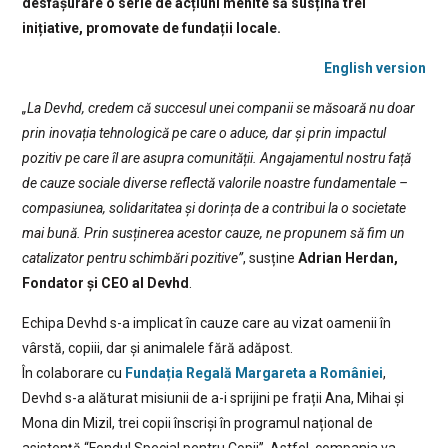
desfășurare o serie de acțiuni menite să susțină trei
inițiative, promovate de fundații locale.
English version
„La Devhd, credem că succesul unei companii se măsoară nu doar
prin inovația tehnologică pe care o aduce, dar și prin impactul
pozitiv pe care îl are asupra comunității. Angajamentul nostru față
de cauze sociale diverse reflectă valorile noastre fundamentale –
compasiunea, solidaritatea și dorința de a contribui la o societate
mai bună. Prin susținerea acestor cauze, ne propunem să fim un
catalizator pentru schimbări pozitive”
, susține
Adrian Herdan,
Fondator și CEO al Devhd
.
Echipa Devhd s-a implicat în cauze care au vizat oamenii în
vârstă, copiii, dar și animalele fără adăpost.
În colaborare cu
Fundația Regală Margareta a României
,
Devhd s-a alăturat misiunii de a-i sprijini pe frații Ana, Mihai și
Mona din Mizil, trei copii înscriși în programul național de
asistență “Fondul Special pentru Copii”. Astfel, compania va