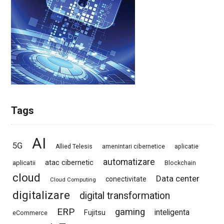
Tags
AI
5G
Allied Telesis
amenintari cibernetice
aplicatie
automatizare
atac cibernetic
aplicatii
Blockchain
cloud
Data center
conectivitate
Cloud Computing
digitalizare
digital transformation
ERP
gaming
Fujitsu
inteligenta
eCommerce