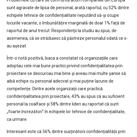
Problemele cu care se confruntă acum companiile din Europa
sunt agravate de lipsa de personal, arată raportul, cu 52% dintre
echipele tehnice de confidențialitate neputând să-și ocupe
locurile vacante, o îmbunătățire marginală de doar 1% față de
raportul de anul trecut. Respondenții la studiu au spus, de
asemenea, că se străduiesc să păstreze personalul odată ce s-
au așezat.
Într-o notă pozitivă, Isaca a constatat că organizațiile care
adoptau cele mai bune practici privind confidențialitatea prin
proiectare se descurcau mai bine și aveau mai multe șanse să
aibă echipe cu personal adecvat și mai puține lacune de
competențe. Dintre acele organizații care practică
confidențialitatea prin proiectare, 43% au spus că au suficient
personal la coalface și 58% dintre lideri au raportat că sunt
„foarte încrezători” în echipele lor tehnice de confidențialitate,
ca urmare.
Interesant este că 56% dintre susținătorii confidențialității prin