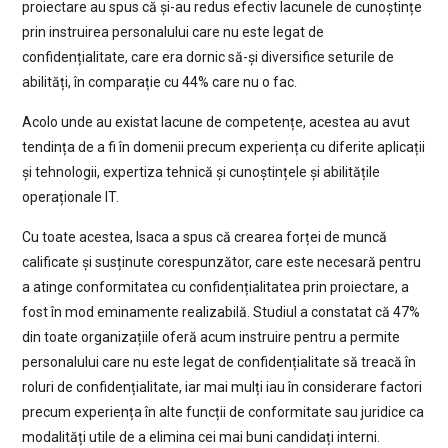
proiectare au spus că și-au redus efectiv lacunele de cunoștințe
prin instruirea personalului care nu este legat de
confidențialitate, care era dornic să-și diversifice seturile de
abilități, în comparație cu 44% care nu o fac.
Acolo unde au existat lacune de competențe, acestea au avut
tendința de a fi în domenii precum experiența cu diferite aplicații
și tehnologii, expertiza tehnică și cunoștințele și abilitățile
operaționale IT.
Cu toate acestea, Isaca a spus că crearea forței de muncă
calificate și susținute corespunzător, care este necesară pentru
a atinge conformitatea cu confidențialitatea prin proiectare, a
fost în mod eminamente realizabilă. Studiul a constatat că 47%
din toate organizațiile oferă acum instruire pentru a permite
personalului care nu este legat de confidențialitate să treacă în
roluri de confidențialitate, iar mai mulți iau în considerare factori
precum experiența în alte funcții de conformitate sau juridice ca
modalități utile de a elimina cei mai buni candidați interni.