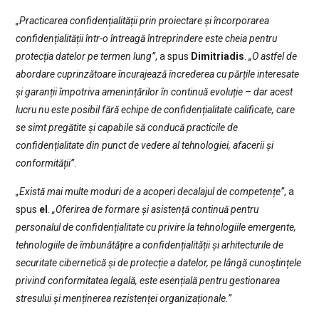
„Practicarea confidențialității prin proiectare și încorporarea
confidențialității într-o întreagă întreprindere este cheia pentru
protecția datelor pe termen lung”
, a spus
Dimitriadis
.
„O astfel de
abordare cuprinzătoare încurajează încrederea cu părțile interesate
și garanții împotriva amenințărilor în continuă evoluție – dar acest
lucru nu este posibil fără echipe de confidențialitate calificate, care
se simt pregătite și capabile să conducă practicile de
confidențialitate din punct de vedere al tehnologiei, afacerii și
conformității”
.
„Există mai multe moduri de a acoperi decalajul de competențe”
, a
spus
el
.
„Oferirea de formare și asistență continuă pentru
personalul de confidențialitate cu privire la tehnologiile emergente,
tehnologiile de îmbunătățire a confidențialității și arhitecturile de
securitate cibernetică și de protecție a datelor, pe lângă cunoștințele
privind conformitatea legală, este esențială pentru gestionarea
stresului și menținerea rezistenței organizaționale.”