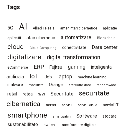
Tags
AI
5G
Allied Telesis
amenintari cibernetice
aplicatie
automatizare
atac cibernetic
aplicatii
Blockchain
cloud
Data center
conectivitate
Cloud Computing
digitalizare
digital transformation
ERP
gaming
Fujitsu
inteligenta
eCommerce
IoT
laptop
artificiala
Job
machine learning
Orange
malware
mobilitate
protectie date
ransomware
securitate
Securitate
retail
retea
SaaS
cibernetica
server
servicii IT
servicii
servicii cloud
smartphone
Software
stocare
smartwatch
sustenabilitate
switch
transformare digitala