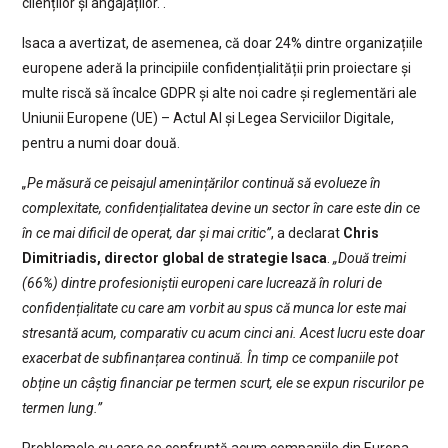
clienților și angajaților. .
Isaca a avertizat, de asemenea, că doar 24% dintre organizațiile
europene aderă la principiile confidențialității prin proiectare și
multe riscă să încalce GDPR și alte noi cadre și reglementări ale
Uniunii Europene (UE) – Actul AI și Legea Serviciilor Digitale,
pentru a numi doar două.
„Pe măsură ce peisajul amenințărilor continuă să evolueze în
complexitate, confidențialitatea devine un sector în care este din ce
în ce mai dificil de operat, dar și mai critic”
, a declarat
Chris
Dimitriadis, director global de strategie Isaca
.
„Două treimi
(66%) dintre profesioniștii europeni care lucrează în roluri de
confidențialitate cu care am vorbit au spus că munca lor este mai
stresantă acum, comparativ cu acum cinci ani. Acest lucru este doar
exacerbat de subfinanțarea continuă. În timp ce companiile pot
obține un câștig financiar pe termen scurt, ele se expun riscurilor pe
termen lung.”