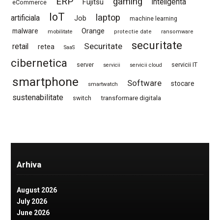
ERP
gaming
Fujitsu
inteligenta
eCommerce
IoT
laptop
artificiala
Job
machine learning
Orange
malware
mobilitate
protectie date
ransomware
securitate
Securitate
retail
retea
SaaS
cibernetica
server
servicii IT
servicii
servicii cloud
smartphone
Software
stocare
smartwatch
sustenabilitate
switch
transformare digitala
Arhiva
August 2026
July 2026
June 2026