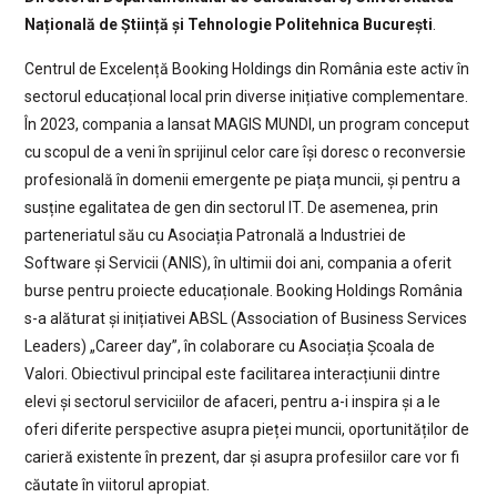
Națională de Știință și Tehnologie Politehnica București
.
Centrul de Excelență Booking Holdings din România este activ în
sectorul educațional local prin diverse inițiative complementare.
În 2023, compania a lansat MAGIS MUNDI, un program conceput
cu scopul de a veni în sprijinul celor care își doresc o reconversie
profesională în domenii emergente pe piața muncii, și pentru a
susține egalitatea de gen din sectorul IT. De asemenea, prin
parteneriatul său cu Asociația Patronală a Industriei de
Software și Servicii (ANIS), în ultimii doi ani, compania a oferit
burse pentru proiecte educaționale. Booking Holdings România
s-a alăturat și inițiativei ABSL (Association of Business Services
Leaders) „Career day”, în colaborare cu Asociația Școala de
Valori. Obiectivul principal este facilitarea interacțiunii dintre
elevi și sectorul serviciilor de afaceri, pentru a-i inspira și a le
oferi diferite perspective asupra pieței muncii, oportunităților de
carieră existente în prezent, dar și asupra profesiilor care vor fi
căutate în viitorul apropiat.