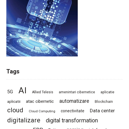
Tags
AI
5G
Allied Telesis
amenintari cibernetice
aplicatie
automatizare
atac cibernetic
aplicatii
Blockchain
cloud
Data center
conectivitate
Cloud Computing
digitalizare
digital transformation