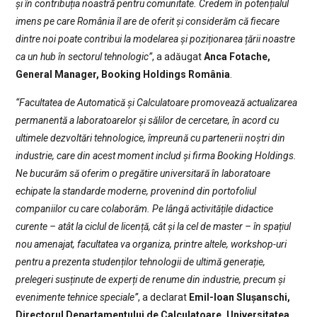
și în contribuția noastră pentru comunitate. Credem în potențialul
imens pe care România îl are de oferit și considerăm că fiecare
dintre noi poate contribui la modelarea și poziționarea țării noastre
ca un hub în sectorul tehnologic”
, a adăugat
Anca Fotache,
General Manager, Booking Holdings România
.
“Facultatea de Automatică și Calculatoare promovează actualizarea
permanentă a laboratoarelor și sălilor de cercetare, în acord cu
ultimele dezvoltări tehnologice, împreună
cu partenerii noștri din
industrie, care din acest moment includ și firma Booking Holdings.
Ne bucurăm să oferim o pregătire universitară în laboratoare
echipate la standarde moderne, provenind din portofoliul
companiilor cu care colaborăm. Pe lângă activitățile didactice
curente – atât la ciclul de licență, cât și la cel de master – în spațiul
nou amenajat, facultatea va organiza, printre altele, workshop-uri
pentru a prezenta studenților tehnologii de ultimă generație,
prelegeri susținute de experți de renume din industrie, precum și
evenimente tehnice speciale”
, a declarat
Emil-Ioan Slușanschi,
Directorul Departamentului de Calculatoare, Universitatea