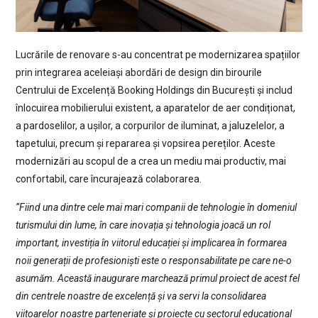
Lucrările de renovare s-au concentrat pe modernizarea spațiilor
prin integrarea aceleiași abordări de design din birourile
Centrului de Excelență Booking Holdings din București și includ
înlocuirea mobilierului existent, a aparatelor de aer condiționat,
a pardoselilor, a ușilor, a corpurilor de iluminat, a jaluzelelor, a
tapetului, precum și repararea și vopsirea pereților. Aceste
modernizări au scopul de a crea un mediu mai productiv, mai
confortabil, care încurajează colaborarea.
“Fiind una dintre cele mai mari companii de tehnologie în domeniul
turismului din lume, în care inovația și tehnologia joacă un rol
important, investiția în viitorul educației și implicarea în formarea
noii generații de profesioniști este o responsabilitate pe care ne-o
asumăm. Această inaugurare marchează primul proiect de acest fel
din centrele noastre de excelență și va servi la consolidarea
viitoarelor noastre parteneriate și proiecte cu sectorul educațional