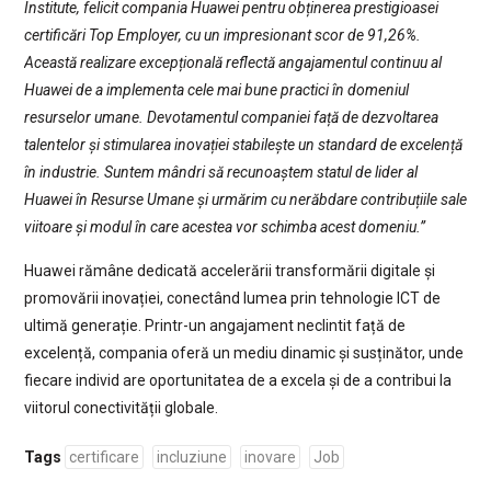
Institute, felicit compania Huawei pentru obținerea prestigioasei
certificări Top Employer, cu un impresionant scor de 91,26%.
Această realizare excepțională reflectă angajamentul continuu al
Huawei de a implementa cele mai bune practici în domeniul
resurselor umane. Devotamentul companiei față de dezvoltarea
talentelor și stimularea inovației stabilește un standard de excelență
în industrie. Suntem mândri să recunoaștem statul de lider al
Huawei în Resurse Umane și urmărim cu nerăbdare contribuțiile sale
viitoare și modul în care acestea vor schimba acest domeniu.”
Huawei rămâne dedicată accelerării transformării digitale și
promovării inovației, conectând lumea prin tehnologie ICT de
ultimă generație. Printr-un angajament neclintit față de
excelență, compania oferă un mediu dinamic și susținător, unde
fiecare individ are oportunitatea de a excela și de a contribui la
viitorul conectivității globale.
Tags
certificare
incluziune
inovare
Job