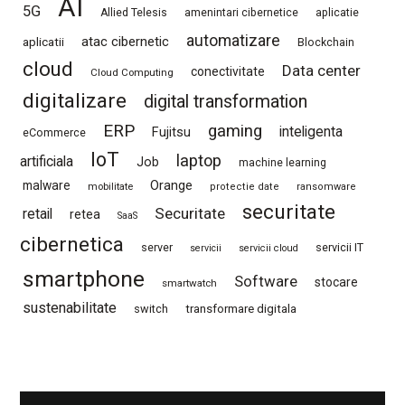
AI
5G
Allied Telesis
amenintari cibernetice
aplicatie
automatizare
atac cibernetic
aplicatii
Blockchain
cloud
Data center
conectivitate
Cloud Computing
digitalizare
digital transformation
ERP
gaming
Fujitsu
inteligenta
eCommerce
IoT
laptop
artificiala
Job
machine learning
Orange
malware
mobilitate
protectie date
ransomware
securitate
Securitate
retail
retea
SaaS
cibernetica
server
servicii IT
servicii
servicii cloud
smartphone
Software
stocare
smartwatch
sustenabilitate
switch
transformare digitala