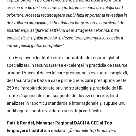
Top Employer în Europa reflectă angajamentul nostru ferm de a
crea un mediu de lucru unde suportul, incluziunea și evoluția sunt
prioritare. Această recunoaștere subliniază importanța investiției în
dezvoltarea angajaților, în bunăstarea lor și crearea unui climat de
apartenență, asigurând astfel nu doar atragerea celor mai buni
specialiști, ci și păstrarea lor și dezvoltarea potențialului acestora
într-un peisaj global competitiv.”
Top Employers Institute este o autoritate de renume global
specializată în recunoașterea excelenței în practicile de resurse
umane. Procesul de certificare presupune o evaluare complexă,
desfășurată pe baza a șase piloni-cheie, care presupune peste
250 de întrebări detaliate privind strategiile și practicile de HR.
Toate răspunsurile sunt susținute de dovezi concrete, fiind
analizate în raport cu standardele internaționale și supuse unui
audit riguros pentru validarea acurateții certificării.
Patrik Rendel, Manager Regional DACH & CEE al Top
Employers Institute
, a declarat:
„În numele Top Employers