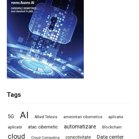
Tags
AI
5G
Allied Telesis
amenintari cibernetice
aplicatie
automatizare
atac cibernetic
aplicatii
Blockchain
cloud
Data center
conectivitate
Cloud Computing