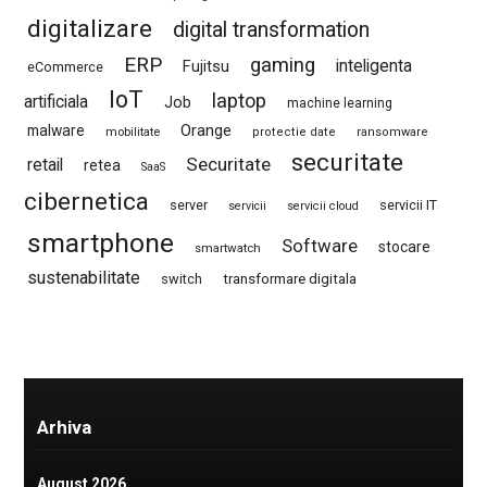
digitalizare
digital transformation
ERP
gaming
Fujitsu
inteligenta
eCommerce
IoT
laptop
artificiala
Job
machine learning
Orange
malware
mobilitate
protectie date
ransomware
securitate
Securitate
retail
retea
SaaS
cibernetica
server
servicii IT
servicii
servicii cloud
smartphone
Software
stocare
smartwatch
sustenabilitate
switch
transformare digitala
Arhiva
August 2026