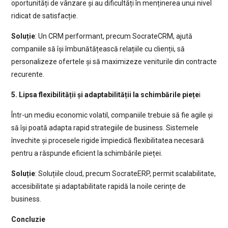
oportunități de vânzare și au dificultăți în menținerea unui nivel
ridicat de satisfacție.
Soluție
: Un CRM performant, precum SocrateCRM, ajută
companiile să își îmbunătățească relațiile cu clienții, să
personalizeze ofertele și să maximizeze veniturile din contracte
recurente.
5. Lipsa flexibilității și adaptabilității la schimbările piețe
i
Într-un mediu economic volatil, companiile trebuie să fie agile și
să își poată adapta rapid strategiile de business. Sistemele
învechite și procesele rigide împiedică flexibilitatea necesară
pentru a răspunde eficient la schimbările pieței.
Soluție
: Soluțiile cloud, precum SocrateERP, permit scalabilitate,
accesibilitate și adaptabilitate rapidă la noile cerințe de
business.
Concluzie