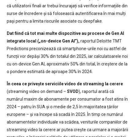
că utilizatorii finali ar trebui încurajați să verifice informațiile din
surse de încredere și să folosească autentificarea în mai mulți
pași pentru a limita riscurile asociate cu deepfake.
Dat fiind că tot mai multe dispozitive au procese de Gen AI
integrate local („on-device Gen AI”),
raportul Deloitte TMT
Predictions preconizează că smartphone-urile noi cu astfel de
funcții vor depăși 30% din totalul din 2025, iar calculatoarele noi
cu on-device Gen AI, aproximativ 50% din total, în creștere de la
o pondere estimată de aproape 30% în 2024.
În ceea ce privește serviciile video de streaming la cerere
(streaming video on demand –
SVOD
), raportul arată că
numărul maxim de abonamente per consumator a fost atins în
2024 – patru în SUA și o medie de 2,5 în majoritatea țărilor
europene – și va începe să scadă în 2025. În timp ce numărul
abonamentelor individuale va scădea, veniturile companiilor de
streaming video la cerere ar putea crește ca urmare a majorării