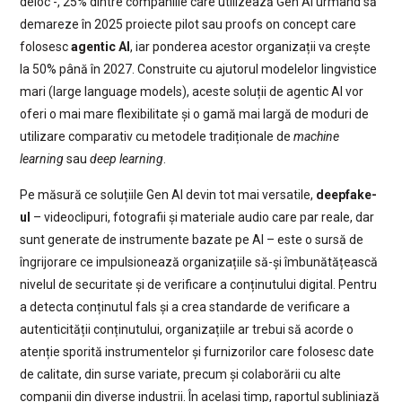
deloc -, 25% dintre companiile care utilizează Gen AI urmând să
demareze în 2025 proiecte pilot sau proofs on concept care
folosesc
agentic AI
, iar ponderea acestor organizații va crește
la 50% până în 2027. Construite cu ajutorul modelelor lingvistice
mari (large language models), aceste soluții de agentic AI vor
oferi o mai mare flexibilitate și o gamă mai largă de moduri de
utilizare comparativ cu metodele tradiționale de
machine
learning
sau
deep learning
.
Pe măsură ce soluțiile Gen AI devin tot mai versatile,
deepfake-
ul
– videoclipuri, fotografii și materiale audio care par reale, dar
sunt generate de instrumente bazate pe AI – este o sursă de
îngrijorare ce impulsionează organizațiile să-și îmbunătățească
nivelul de securitate și de verificare a conținutului digital. Pentru
a detecta conținutul fals și a crea standarde de verificare a
autenticității conținutului, organizațiile ar trebui să acorde o
atenție sporită instrumentelor și furnizorilor care folosesc date
de calitate, din surse variate, precum și colaborării cu alte
companii din diverse industrii. În același timp, raportul subliniază