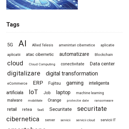
Tags
AI
5G
Allied Telesis
amenintari cibernetice
aplicatie
automatizare
atac cibernetic
aplicatii
Blockchain
cloud
Data center
conectivitate
Cloud Computing
digitalizare
digital transformation
ERP
gaming
Fujitsu
inteligenta
eCommerce
IoT
laptop
artificiala
Job
machine learning
Orange
malware
mobilitate
protectie date
ransomware
securitate
Securitate
retail
retea
SaaS
cibernetica
server
servicii IT
servicii
servicii cloud