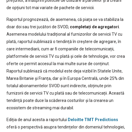
prețurilor, a înăspririi politicile de utilizare a parolelor și a creării
de opțiuni tot mai variate de pachete de servicii.
Raportul prognozează, de asemenea, că piața se va stabiliza la
doar doi sau trei jucători de SVOD,
completați de agregatori
.
Asemenea modelului tradițional al furnizorilor de servicii TV cu
plată, raportul subliniază o tendință în creștere de agregare, în
care intermediarii, cum ar fi companiile de telecomunicații,
platformele de servicii TV cu plată și cele de tehnologie, vor crea
oferte ce permit accesul la mai multe surse de conținut.
Raportul subliniază că modelul este deja vizibil în Statele Unite,
Marea Britanie și Franța, dar și în Europa Centrală, unde 25% din
totalul abonamentelor SVOD sunt indirecte, obținute prin
furnizorii de servicii TV cu plată sau de telecomunicații. Această
tendință poate duce la scăderea costurilor și la crearea un
ecosistem de streaming mai durabil.
Ediția de anul acesta a raportului
Deloitte TMT Predictions
oferă o perspectivă asupra tendințelor din domeniul tehnologiei,