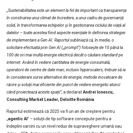
„Sustenabilitatea este un element la fel de important ca transparența
în construirea unui climat de încredere, a unui cadru de guvernanță
solid, în transformarea echipelor și în gestionarea ciclului de viață al
datelor – toate acestea fiind aspecte esențiale în definirea strategiei
de implementare a Gen AI. Raportul subliniază că, în medie, o
solicitare efectuată prin Gen AI („prompt”) folosește de 10 până la
100 de ori mai multă energie electrică decât o căutare standard pe
internet. Având în vedere cantitatea de energie consumată,
operatorii de centre de date mari, inclusiv hyperscalers, trebuie să ia
în considerare surse alternative de energie, metode inovatoare de
răcire și soluții mai eficiente din punct de vedere energetic atunci
când proiectează aceste spații”
, a declarat
Andrei Ionescu,
Consulting Market Leader, Deloitte România
.
Raportul estimează că 2025 va fi un an de creștere pentru
„
agentic AI
” – soluții de tip software concepute pentru a
îndeplini sarcini cu un nivel redus de supraveghere umană sau