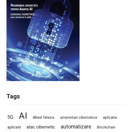
Tags
AI
5G
Allied Telesis
amenintari cibernetice
aplicatie
automatizare
atac cibernetic
aplicatii
Blockchain