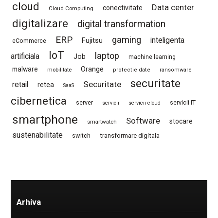
cloud
Data center
conectivitate
Cloud Computing
digitalizare
digital transformation
ERP
gaming
Fujitsu
inteligenta
eCommerce
IoT
laptop
artificiala
Job
machine learning
Orange
malware
mobilitate
protectie date
ransomware
securitate
Securitate
retail
retea
SaaS
cibernetica
server
servicii IT
servicii
servicii cloud
smartphone
Software
stocare
smartwatch
sustenabilitate
switch
transformare digitala
Arhiva