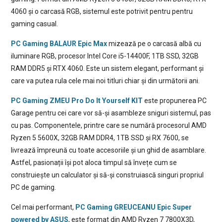
4060 și o carcasă RGB, sistemul este potrivit pentru pentru
gaming casual.
PC Gaming BALAUR Epic Max
mizează pe o carcasă albă cu
iluminare RGB, procesor Intel Core i5-14400F, 1TB SSD, 32GB
RAM DDR5 și RTX 4060. Este un sistem elegant, performant și
care va putea rula cele mai noi titluri chiar și din următorii ani.
PC Gaming ZMEU Pro Do It Yourself KIT
este propunerea PC
Garage pentru cei care vor să-și asambleze sniguri sistemul, pas
cu pas. Componentele, printre care se numără procesorul AMD
Ryzen 5 5600X, 32GB RAM DDR4, 1TB SSD și RX 7600, se
livrează împreună cu toate accesoriile și un ghid de asamblare.
Astfel, pasionații își pot aloca timpul să învețe cum se
construiește un calculator și să-și construiască singuri propriul
PC de gaming.
Cel mai performant,
PC Gaming GREUCEANU Epic Super
powered by ASUS
, este format din AMD Ryzen 7 7800X3D,