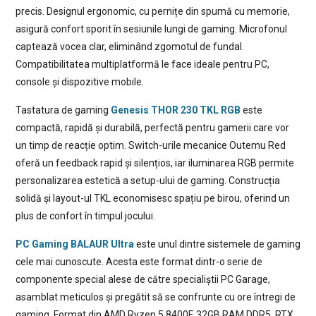
precis. Designul ergonomic, cu pernițe din spumă cu memorie,
asigură confort sporit în sesiunile lungi de gaming. Microfonul
captează vocea clar, eliminând zgomotul de fundal.
Compatibilitatea multiplatformă le face ideale pentru PC,
console și dispozitive mobile.
Tastatura de gaming
Genesis THOR 230 TKL RGB
este
compactă, rapidă și durabilă, perfectă pentru gamerii care vor
un timp de reacție optim. Switch-urile mecanice Outemu Red
oferă un feedback rapid și silențios, iar iluminarea RGB permite
personalizarea estetică a setup-ului de gaming. Construcția
solidă și layout-ul TKL economisesc spațiu pe birou, oferind un
plus de confort în timpul jocului.
PC Gaming BALAUR Ultra
este unul dintre sistemele de gaming
cele mai cunoscute. Acesta este format dintr-o serie de
componente special alese de către specialiștii PC Garage,
asamblat meticulos și pregătit să se confrunte cu ore întregi de
gaming. Format din AMD Ryzen 5 8400F, 32GB RAM DDR5, RTX