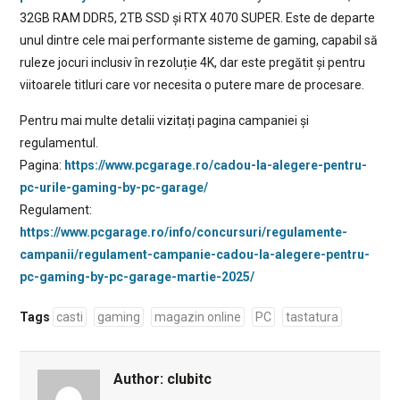
32GB RAM DDR5, 2TB SSD și RTX 4070 SUPER. Este de departe
unul dintre cele mai performante sisteme de gaming, capabil să
ruleze jocuri inclusiv în rezoluție 4K, dar este pregătit și pentru
viitoarele titluri care vor necesita o putere mare de procesare.
Pentru mai multe detalii vizitați pagina campaniei și
regulamentul.
Pagina:
https://www.pcgarage.ro/cadou-la-alegere-pentru-
pc-urile-gaming-by-pc-garage/
Regulament:
https://www.pcgarage.ro/info/concursuri/regulamente-
campanii/regulament-campanie-cadou-la-alegere-pentru-
pc-gaming-by-pc-garage-martie-2025/
Tags
casti
gaming
magazin online
PC
tastatura
Author:
clubitc