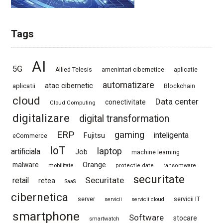
Tags
AI
5G
Allied Telesis
amenintari cibernetice
aplicatie
automatizare
atac cibernetic
aplicatii
Blockchain
cloud
Data center
conectivitate
Cloud Computing
digitalizare
digital transformation
ERP
gaming
Fujitsu
inteligenta
eCommerce
IoT
laptop
artificiala
Job
machine learning
Orange
malware
mobilitate
protectie date
ransomware
securitate
Securitate
retail
retea
SaaS
cibernetica
server
servicii IT
servicii
servicii cloud
smartphone
Software
stocare
smartwatch