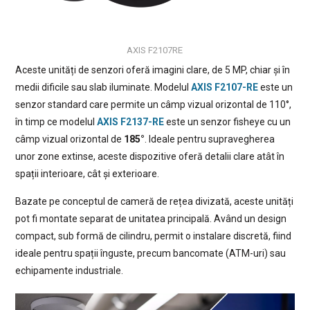
AXIS F2107RE
Aceste unități de senzori oferă imagini clare, de 5 MP, chiar și în
medii dificile sau slab iluminate. Modelul
AXIS F2107-RE
este un
senzor standard care permite un câmp vizual orizontal de 110°,
în timp ce modelul
AXIS F2137-RE
este un senzor fisheye cu un
câmp vizual orizontal de
185°
. Ideale pentru supravegherea
unor zone extinse, aceste dispozitive oferă detalii clare atât în
spații interioare, cât și exterioare.
Bazate pe conceptul de cameră de rețea divizată, aceste unități
pot fi montate separat de unitatea principală. Având un design
compact, sub formă de cilindru, permit o instalare discretă, fiind
ideale pentru spații înguste, precum bancomate (ATM-uri) sau
echipamente industriale.