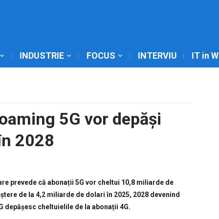
INDUSTRIE
FOCUS
INTERVIU
IT in 
 roaming 5G vor depăși
în 2028
are prevede că abonații 5G vor cheltui 10,8 miliarde de
eștere de la 4,2 miliarde de dolari în 2025, 2028 devenind
G depășesc cheltuielile de la abonații 4G.