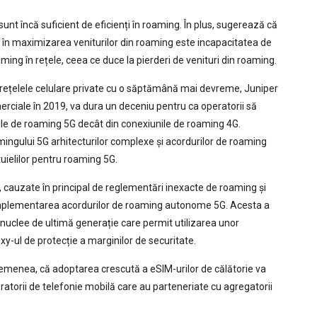
sunt încă suficient de eficienți în roaming. În plus, sugerează că
 în maximizarea veniturilor din roaming este incapacitatea de
aming în rețele, ceea ce duce la pierderi de venituri din roaming.
 rețelele celulare private cu o săptămână mai devreme, Juniper
merciale în 2019, va dura un deceniu pentru ca operatorii să
ile de roaming 5G decât din conexiunile de roaming 4G.
ingului 5G arhitecturilor complexe și acordurilor de roaming
uielilor pentru roaming 5G.
ri, cauzate în principal de reglementări inexacte de roaming și
e implementarea acordurilor de roaming autonome 5G. Acesta a
 nuclee de ultimă generație care permit utilizarea unor
xy-ul de protecție a marginilor de securitate.
asemenea, că adoptarea crescută a eSIM-urilor de călătorie va
ratorii de telefonie mobilă care au parteneriate cu agregatorii