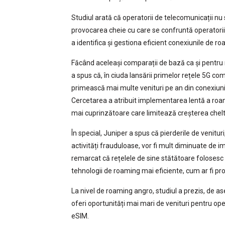
Studiul arată că operatorii de telecomunicații nu 
provocarea cheie cu care se confruntă operatorii
a identifica și gestiona eficient conexiunile de ro
Făcând aceleași comparații de bază ca și pentru
a spus că, în ciuda lansării primelor rețele 5G co
primească mai multe venituri pe an din conexiun
Cercetarea a atribuit implementarea lentă a roam
mai cuprinzătoare care limitează creșterea chelt
În special, Juniper a spus că pierderile de venitu
activități frauduloase, vor fi mult diminuate d
remarcat că rețelele de sine stătătoare folosesc
tehnologii de roaming mai eficiente, cum ar fi pro
La nivel de roaming angro, studiul a prezis, de 
oferi oportunități mai mari de venituri pentru ope
eSIM.