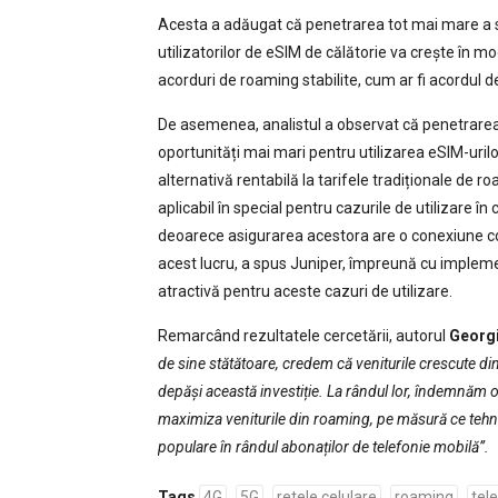
Acesta a adăugat că penetrarea tot mai mare a 
utilizatorilor de eSIM de călătorie va crește în mo
acorduri de roaming stabilite, cum ar fi acordul 
De asemenea, analistul a observat că penetrarea 
oportunități mai mari pentru utilizarea eSIM-urilo
alternativă rentabilă la tarifele tradiționale de 
aplicabil în special pentru cazurile de utilizare î
deoarece asigurarea acestora are o conexiune co
acest lucru, a spus Juniper, împreună cu impleme
atractivă pentru aceste cazuri de utilizare.
Remarcând rezultatele cercetării, autorul
Georgi
de sine stătătoare, credem că veniturile crescute di
depăși această investiție. La rândul lor, îndemnăm
maximiza veniturile din roaming, pe măsură ce tehno
populare în rândul abonaților de telefonie mobilă”.
Tags
4G
5G
retele celulare
roaming
tel