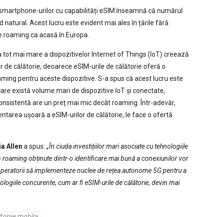
smartphone-urilor cu capabilități eSIM înseamnă că numărul
d natural. Acest lucru este evident mai ales în țările fără
de roaming ca acasă în Europa.
tot mai mare a dispozitivelor Internet of Things (IoT) creează
r de călătorie, deoarece eSIM-urile de călătorie oferă o
roaming pentru aceste dispozitive. S-a spus că acest lucru este
n care există volume mari de dispozitive IoT și conectate,
nsistentă are un preț mai mic decât roaming. Într-adevăr,
ntarea ușoară a eSIM-urilor de călătorie, le face o ofertă
a Allen
a spus:
„În ciuda investițiilor mari asociate cu tehnologiile
n roaming obținute dintr-o identificare mai bună a conexiunilor vor
 operatorii să implementeze nuclee de rețea autonome 5G pentru a
logiile concurente, cum ar fi eSIM-urile de călătorie, devin mai
efonie mobila