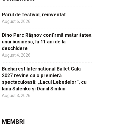
Părul de festival, reinventat
August 6, 2026
Dino Parc Râșnov confirmă maturitatea
unui business, la 11 ani de la
deschidere
August 4, 2026
Bucharest International Ballet Gala
2027 revine cu o premieră
spectaculoasă: „Lacul Lebedelor”, cu
Iana Salenko și Daniil Simkin
August 3, 2026
MEMBRI