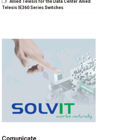
Allied Telesis for the Data Center Allied
Telesis IE360 Series Switches
Comunicate