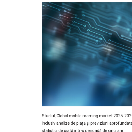
Studiul, Global mobile roaming market 2025-2029
inclusiv analize de piață și previziuni aprofundat
statistici de piață într-o perioadă de cinci ani.