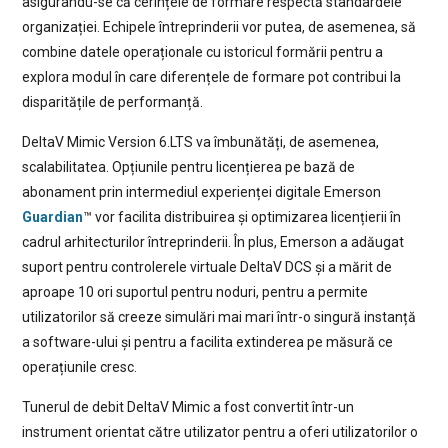
asigurându-se că cerințele de formare respectă standardele
organizației. Echipele întreprinderii vor putea, de asemenea, să
combine datele operaționale cu istoricul formării pentru a
explora modul în care diferențele de formare pot contribui la
disparitățile de performanță.
DeltaV Mimic Version 6.LTS va îmbunătăți, de asemenea,
scalabilitatea. Opțiunile pentru licențierea pe bază de
abonament prin intermediul experienței digitale Emerson
Guardian
™ vor facilita distribuirea și optimizarea licențierii în
cadrul arhitecturilor întreprinderii. În plus, Emerson a adăugat
suport pentru controlerele virtuale DeltaV DCS și a mărit de
aproape 10 ori suportul pentru noduri, pentru a permite
utilizatorilor să creeze simulări mai mari într-o singură instanță
a software-ului și pentru a facilita extinderea pe măsură ce
operațiunile cresc.
Tunerul de debit DeltaV Mimic a fost convertit într-un
instrument orientat către utilizator pentru a oferi utilizatorilor o