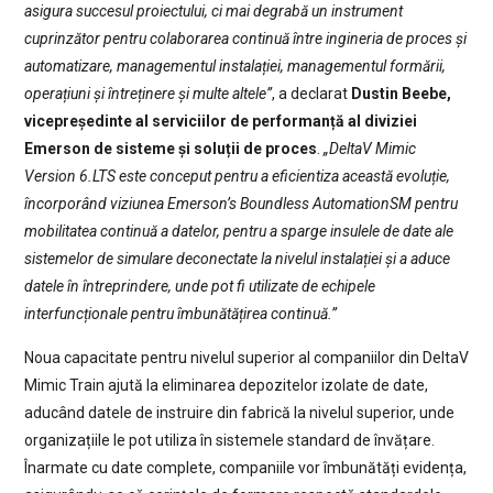
asigura succesul proiectului, ci mai degrabă un instrument
cuprinzător pentru colaborarea continuă între ingineria de proces și
automatizare, managementul instalației, managementul formării,
operațiuni și întreținere și multe altele”
, a declarat
Dustin Beebe,
vicepreședinte al serviciilor de performanță al diviziei
Emerson de sisteme și soluții de proces
.
„DeltaV Mimic
Version 6.LTS este conceput pentru a eficientiza această evoluție,
încorporând viziunea Emerson’s Boundless AutomationSM pentru
mobilitatea continuă a datelor, pentru a sparge insulele de date ale
sistemelor de simulare deconectate la nivelul instalației și a aduce
datele în întreprindere, unde pot fi utilizate de echipele
interfuncționale pentru îmbunătățirea continuă.”
Noua capacitate pentru nivelul superior al companiilor din DeltaV
Mimic Train ajută la eliminarea depozitelor izolate de date,
aducând datele de instruire din fabrică la nivelul superior, unde
organizațiile le pot utiliza în sistemele standard de învățare.
Înarmate cu date complete, companiile vor îmbunătăți evidența,