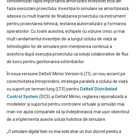
constientizat rapid importanta amortizarii investitiei inca din
faza executarii proiectului. Investiția în simulare se amortizează
adesea cu mult înainte de finalizarea proiectului ca instrument
pentru proiectarea tehnică, testarea automatizării și formarea
operatorilor. Cu toate acestea, echipele cu viziune cresc și mai
mult randamentul investiției de-a lungul ciclului de viață al
tehnologiilor lor de simulare prin menținerea continuă a
acestora după execuția proiectului ca soluții colaborative de flux
de lucru pentru gestionarea schimbărilor.
În noua versiune DeltaV Mimic Version 6.LTS, un nou accent pe
conectivitatea întreprinderii, strategia paralelă a ciclului de viață
cu suport pe termen lung (LTS) pentru
DeltaV Distributed
Control System
(DCS) și DeltaV Mimic, reglarea raționalizată a
modelelor și suportul pentru controlere virtuale și simulări mai
mari vor ajuta companiile să își îndeplinească mai ușor obiectivul
de a implementa aceste soluții holistice de simulare.
„O simulare digital twin nu mai este doar un bun discret pentru a