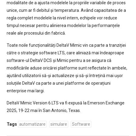
modalitate de a ajusta modelele la propriile variabile de proces
unice, cum ar fi debitul și temperatura. Având capacitatea de a
regla complet modelele la nivel intern, echipele vor reduce
timpul necesar pentru alinierea modelelor la performanțele
reale ale procesului din fabrică.
Toate noile funcționalități DeltaV Mimic vin ca parte a tranziției
către o strategie software LTS, care aliniază mai îndeaproape
software-ul DeltaV DCS și Mimic pentru a se asigura că
modificările aduse oricărei platforme sunt reflectate în ambele,
ajutând utilizatorii să-și actualizeze și să-și întrețină mai ușor
soluțiile DeltaV ca parte a unei platforme de operațiuni
enterprise mai largi.
DeltaV Mimic Version 6.LTS va fi expusă la Emerson Exchange
2025, 19-22 mai în San Antonio, Texas.
Tags
automatizare
simulare
Software