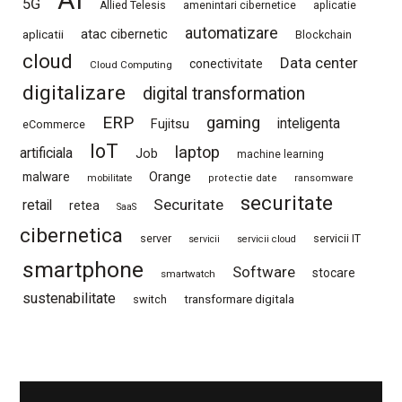
5G
Allied Telesis
amenintari cibernetice
aplicatie
automatizare
atac cibernetic
aplicatii
Blockchain
cloud
Data center
conectivitate
Cloud Computing
digitalizare
digital transformation
ERP
gaming
Fujitsu
inteligenta
eCommerce
IoT
laptop
artificiala
Job
machine learning
Orange
malware
mobilitate
protectie date
ransomware
securitate
Securitate
retail
retea
SaaS
cibernetica
server
servicii IT
servicii
servicii cloud
smartphone
Software
stocare
smartwatch
sustenabilitate
switch
transformare digitala