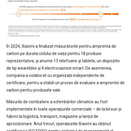
În 2024, Xiaomi a finalizat măsurătorile pentru amprenta de
carbon pe durata ciclului de viață pentru 18 produse
reprezentative, și anume 13 telefoane și tablete, un dispozitiv
de tip wearebles și 4 electrocasnice smart. De asemenea,
compania a colaborat cu organizații independente de
certificare, pentru a stabili un proces de evaluare a amprentei de
carbon pentru produsele sale.
Măsurile de combatere a schimbărilor climatice au fost
implementate în toate operațiunile comerciale – de la birouri și
fabrici la logistică, transport, magazine și lanțul de
aprovizionare. Anul trecut, operațiunile Xiaomi au obținut
certificarea ISO 50001 pentru sistemul de management al