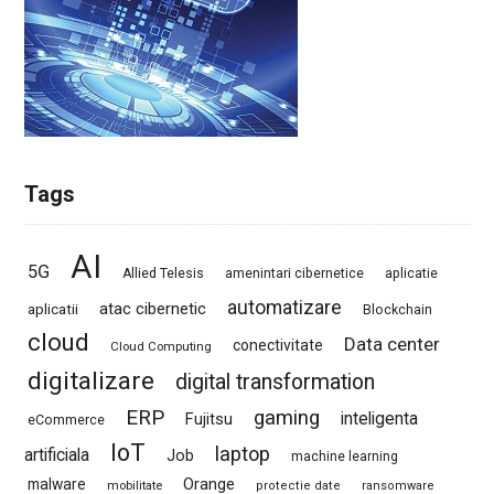
Tags
AI
5G
Allied Telesis
amenintari cibernetice
aplicatie
automatizare
atac cibernetic
aplicatii
Blockchain
cloud
Data center
conectivitate
Cloud Computing
digitalizare
digital transformation
ERP
gaming
Fujitsu
inteligenta
eCommerce
IoT
laptop
artificiala
Job
machine learning
Orange
malware
mobilitate
protectie date
ransomware