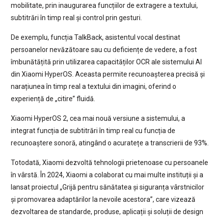
mobilitate, prin inaugurarea funcțiilor de extragere a textului,
subtitrări în timp real și control prin gesturi.
De exemplu, funcția TalkBack, asistentul vocal destinat
persoanelor nevăzătoare sau cu deficiențe de vedere, a fost
îmbunătățită prin utilizarea capacităților OCR ale sistemului AI
din Xiaomi HyperOS. Aceasta permite recunoașterea precisă și
narațiunea în timp real a textului din imagini, oferind o
experiență de „citire” fluidă.
Xiaomi HyperOS 2, cea mai nouă versiune a sistemului, a
integrat funcția de subtitrări în timp real cu funcția de
recunoaștere sonoră, atingând o acuratețe a transcrierii de 93%.
Totodată, Xiaomi dezvoltă tehnologii prietenoase cu persoanele
în vârstă. În 2024, Xiaomi a colaborat cu mai multe instituții și a
lansat proiectul „Grijă pentru sănătatea și siguranța vârstnicilor
și promovarea adaptărilor la nevoile acestora”, care vizează
dezvoltarea de standarde, produse, aplicații și soluții de design