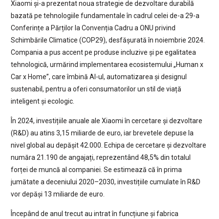
Xiaomi și-a prezentat noua strategie de dezvoltare durabilă
bazată pe tehnologiile fundamentale în cadrul celei de-a 29-a
Conferințe a Părților la Convenția Cadru a ONU privind
Schimbările Climatice (COP29), desfășurată în noiembrie 2024.
Compania a pus accent pe produse incluzive și pe egalitatea
tehnologică, urmărind implementarea ecosistemului „Human x
Car x Home”, care îmbină AI-ul, automatizarea și designul
sustenabil, pentru a oferi consumatorilor un stil de viață
inteligent și ecologic.
În 2024, investițiile anuale ale Xiaomi în cercetare și dezvoltare
(R&D) au atins 3,15 miliarde de euro, iar brevetele depuse la
nivel global au depășit 42.000. Echipa de cercetare și dezvoltare
număra 21.190 de angajați, reprezentând 48,5% din totalul
forței de muncă al companiei. Se estimează că în prima
jumătate a deceniului 2020–2030, investițiile cumulate în R&D
vor depăși 13 miliarde de euro.
Începând de anul trecut au intrat în funcțiune și fabrica