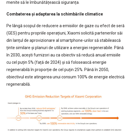
menite să le îmbunătățească siguranța.
Combaterea și adaptarea la schimbările climatice
Pe lângă scopul de reducere a emisiilor de gaze cu efect de seră
(GES) pentru propriile operațiuni, Xiaomi solicită partenerilor săi
din lanțul de aprovizionare al smartphone-urilor să stabilească
ținte similare și planuri de utilizare a energiei regenerabile. Până
în 2030, acești furnizori au ca obiectiv să reducă anual emisiile
cu cel puțin 5% (față de 2024) și să folosească energie
regenerabilă în proporție de cel puțin 25%. Până în 2050,
obiectivul este atingerea unui consum 100% de energie electrică
regenerabilă.