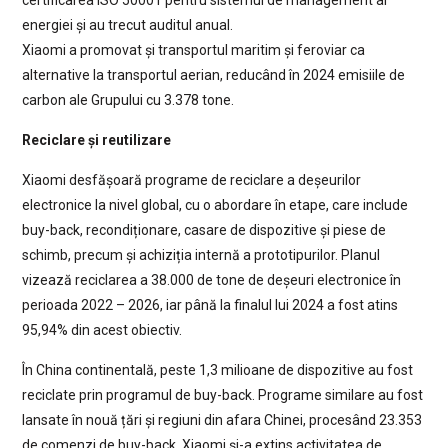
energiei și au trecut auditul anual.
Xiaomi a promovat și transportul maritim și feroviar ca
alternative la transportul aerian, reducând în 2024 emisiile de
carbon ale Grupului cu 3.378 tone.
Reciclare și reutilizare
Xiaomi desfășoară programe de reciclare a deșeurilor
electronice la nivel global, cu o abordare în etape, care include
buy-back, recondiționare, casare de dispozitive și piese de
schimb, precum și achiziția internă a prototipurilor. Planul
vizează reciclarea a 38.000 de tone de deșeuri electronice în
perioada 2022 – 2026, iar până la finalul lui 2024 a fost atins
95,94% din acest obiectiv.
În China continentală, peste 1,3 milioane de dispozitive au fost
reciclate prin programul de buy-back. Programe similare au fost
lansate în nouă țări și regiuni din afara Chinei, procesând 23.353
de comenzi de buy-back. Xiaomi și-a extins activitatea de