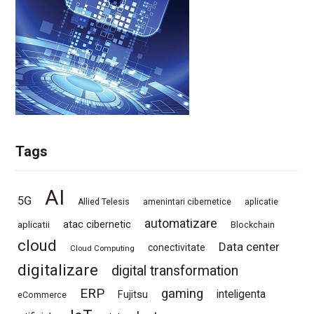
Tags
AI
5G
Allied Telesis
amenintari cibernetice
aplicatie
automatizare
atac cibernetic
aplicatii
Blockchain
cloud
Data center
conectivitate
Cloud Computing
digitalizare
digital transformation
ERP
gaming
Fujitsu
inteligenta
eCommerce