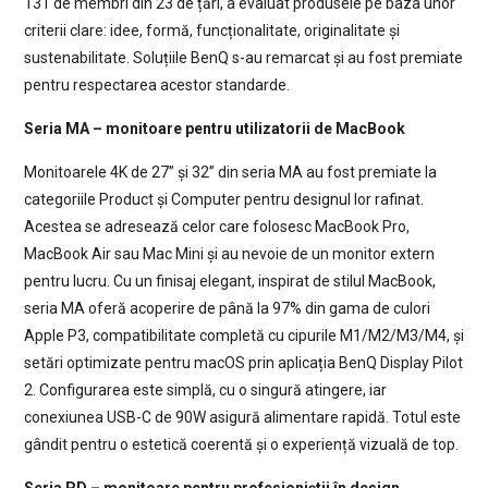
131 de membri din 23 de țări, a evaluat produsele pe baza unor
criterii clare: idee, formă, funcționalitate, originalitate și
sustenabilitate. Soluțiile BenQ s-au remarcat și au fost premiate
pentru respectarea acestor standarde.
Seria MA – monitoare pentru utilizatorii de MacBook
Monitoarele 4K de 27” și 32” din seria MA au fost premiate la
categoriile Product și Computer pentru designul lor rafinat.
Acestea se adresează celor care folosesc MacBook Pro,
MacBook Air sau Mac Mini și au nevoie de un monitor extern
pentru lucru. Cu un finisaj elegant, inspirat de stilul MacBook,
seria MA oferă acoperire de până la 97% din gama de culori
Apple P3, compatibilitate completă cu cipurile M1/M2/M3/M4, și
setări optimizate pentru macOS prin aplicația BenQ Display Pilot
2. Configurarea este simplă, cu o singură atingere, iar
conexiunea USB-C de 90W asigură alimentare rapidă. Totul este
gândit pentru o estetică coerentă și o experiență vizuală de top.
Seria PD – monitoare pentru profesioniștii în design