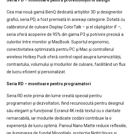
Cea mai nouă gamă BenQ dedicată artiștilor 3D și designerilor
grafici, seria PD, a fost premiată în aceeași categorie. Dotată cu
calibratorul de culoare Display ColorTalk – și el câștigător iF –,
seria oferă acoperire de 95% din gama P3 și potrivire precisă a
culorilor între monitor și MacBook. Suportul ergonomic,
conectivitatea optimizată pentru PC și Mac și controllerul
wireless Hotkey Puck oferă control rapid asupra luminozității,
contrastului, volumului și modurilor de culoare, facilitând un flux
de lucru eficient și personalizat.
Seria RD – monitoare pentru programatori
Seria RD este prima din lume creată special pentru
programatori și dezvoltatori, fiind recunoscută pentru designul
său elegant și funcțional. Ecranul 4K redă textul cu o claritate
remarcabilă, iar modurile dedicate codării contribuie la o
experiență de lucru optimă. Panoul Nano Matte reduce reflexiile,
iar iluminarea de fundal MoonHalo, protecția Night Hours și