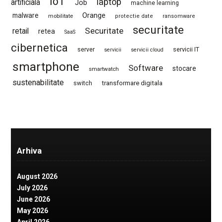
IoT
laptop
artificiala
Job
machine learning
Orange
malware
mobilitate
protectie date
ransomware
securitate
Securitate
retail
retea
SaaS
cibernetica
server
servicii IT
servicii
servicii cloud
smartphone
Software
stocare
smartwatch
sustenabilitate
switch
transformare digitala
Arhiva
August 2026
July 2026
June 2026
May 2026
April 2026