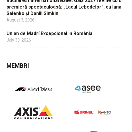
Bucharest International Ballet Gala 2027 revine cu o
premieră spectaculoasă: „Lacul Lebedelor”, cu Iana
Salenko și Daniil Simkin
August 3, 2026
Un an de Madrí Excepcional in România
July 30, 2026
MEMBRI