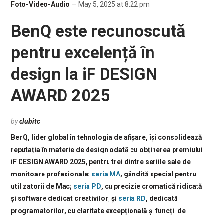
Foto-Video-Audio
— May 5, 2025 at 8:22 pm
BenQ este recunoscută
pentru excelență în
design la iF DESIGN
AWARD 2025
by
clubitc
BenQ, lider global în tehnologia de afișare, își consolidează
reputația în materie de design odată cu obținerea premiului
iF DESIGN AWARD 2025, pentru trei dintre seriile sale de
monitoare profesionale:
seria MA
, gândită special pentru
utilizatorii de Mac;
seria PD
, cu precizie cromatică ridicată
și software dedicat creativilor; și
seria RD
, dedicată
programatorilor, cu claritate excepțională și funcții de