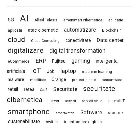
AI
5G
Allied Telesis
amenintari cibernetice
aplicatie
automatizare
atac cibernetic
aplicatii
Blockchain
cloud
Data center
conectivitate
Cloud Computing
digitalizare
digital transformation
ERP
gaming
Fujitsu
inteligenta
eCommerce
IoT
laptop
artificiala
Job
machine learning
Orange
malware
mobilitate
protectie date
ransomware
securitate
Securitate
retail
retea
SaaS
cibernetica
server
servicii IT
servicii
servicii cloud
smartphone
Software
stocare
smartwatch
sustenabilitate
switch
transformare digitala