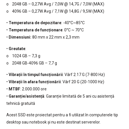
o 2048 GB – 0,27W Avg / 7,0W @ 14,7G / 7,0W (MAX)
o 4096 GB – 0,27W Avg / 7,1W @ 14,8G / 9,5W (MAX)
•
Temperatura de depozitare
: -40°C~85°C
•
Temperatura de funcționare
: 0°C ~ 70°C
•
Dimensiuni:
80 mm x 22 mm x 2,3 mm
•
Greutate
:
o 1024 GB – 7,3 g
o 2048 GB-4096 GB – 7,7 g
•
Vibrații în timpul funcționării
: Vârf 2.17 G (7-800 Hz)
•
Vibrații în afara funcționării
: Vârf 20 G (20-1000 Hz)
•
MTBF
: 2.000.000 ore
•
Garanție/asistență
: Garanție limitată de 5 ani cu asistență
tehnică gratuită
Acest SSD este proiectat pentru a fi utilizat în computerele tip
desktop sau notebook și nu este destinat serverelor.