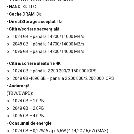
•
NAND
: 3D TLC
•
Cache DRAM
: Da
•
DirectStorage acceptat
: Da
•
Citire/scriere secvențială
:
o 1024 GB – până la 14200/11000 MB/s
o 2048 GB – până la 14700/14000 MB/s
o 4096 GB – până la 14800/14000 MB/s
•
Citire/scriere aleatorie 4K
:
o 1024 GB – până la 2.200.200/2.150.000 IOPS
o 2048 GB-4096 GB – până la 2.200.000/2.200.000 IOPS
•
Anduranță
(TBW/DWPD):
o 1024 GB – 1.0PB
o 2048 GB – 2.0PB
o 4096 GB – 4.0PB
•
Consumul de energie
:
o 1024 GB – 0,27W Avg / 6,6W @ 14,2G / 6,6W (MAX)