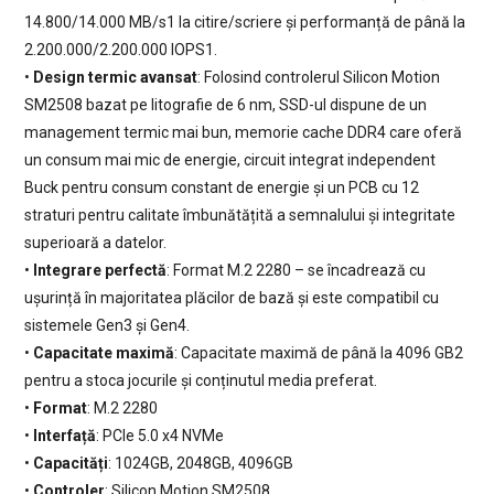
14.800/14.000 MB/s1 la citire/scriere și performanță de până la
2.200.000/2.200.000 IOPS1.
•
Design termic avansat
: Folosind controlerul Silicon Motion
SM2508 bazat pe litografie de 6 nm, SSD-ul dispune de un
management termic mai bun, memorie cache DDR4 care oferă
un consum mai mic de energie, circuit integrat independent
Buck pentru consum constant de energie și un PCB cu 12
straturi pentru calitate îmbunătățită a semnalului și integritate
superioară a datelor.
•
Integrare perfectă
: Format M.2 2280 – se încadrează cu
ușurință în majoritatea plăcilor de bază și este compatibil cu
sistemele Gen3 și Gen4.
•
Capacitate maximă
: Capacitate maximă de până la 4096 GB2
pentru a stoca jocurile și conținutul media preferat.
•
Format
: M.2 2280
•
Interfață
: PCIe 5.0 x4 NVMe
•
Capacități
: 1024GB, 2048GB, 4096GB
•
Controler
: Silicon Motion SM2508