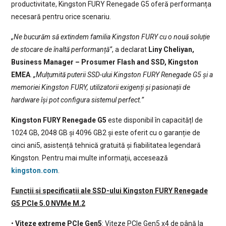
productivitate, Kingston FURY Renegade G5 oferă performanța
necesară pentru orice scenariu.
„Ne bucurăm să extindem familia Kingston FURY cu o nouă soluție
de stocare de înaltă performanță”
, a declarat
Liny Cheliyan,
Business Manager – Prosumer Flash and SSD, Kingston
EMEA
.
„Mulțumită puterii SSD-ului Kingston FURY Renegade G5 și a
memoriei Kingston FURY, utilizatorii exigenți și pasionații de
hardware își pot configura sistemul perfect.”
Kingston FURY Renegade G5
este disponibil în capacitățI de
1024 GB, 2048 GB și 4096 GB2 și este oferit cu o garanție de
cinci ani5, asistență tehnică gratuită și fiabilitatea legendară
Kingston. Pentru mai multe informații, accesează
kingston.com
.
Funcții și specificații ale SSD-ului Kingston FURY Renegade
G5 PCIe 5.0 NVMe M.2
•
Viteze extreme PCIe Gen5
: Viteze PCIe Gen5 x4 de până la