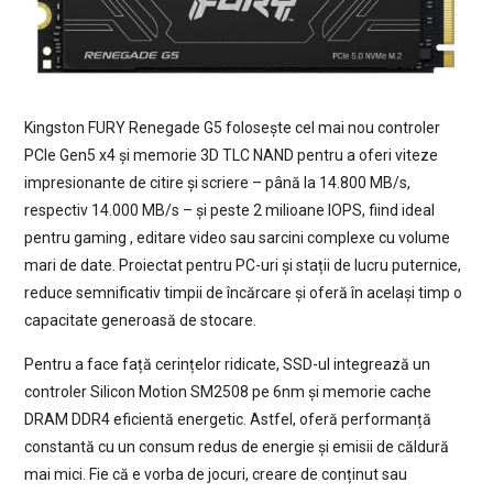
Kingston FURY Renegade G5 folosește cel mai nou controler
PCIe Gen5 x4 și memorie 3D TLC NAND pentru a oferi viteze
impresionante de citire și scriere – până la 14.800 MB/s,
respectiv 14.000 MB/s – și peste 2 milioane IOPS, fiind ideal
pentru gaming , editare video sau sarcini complexe cu volume
mari de date. Proiectat pentru PC-uri și stații de lucru puternice,
reduce semnificativ timpii de încărcare și oferă în același timp o
capacitate generoasă de stocare.
Pentru a face față cerințelor ridicate, SSD-ul integrează un
controler Silicon Motion SM2508 pe 6nm și memorie cache
DRAM DDR4 eficientă energetic. Astfel, oferă performanță
constantă cu un consum redus de energie și emisii de căldură
mai mici. Fie că e vorba de jocuri, creare de conținut sau