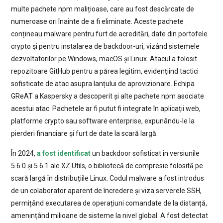
multe pachete npm malițioase, care au fost descărcate de
numeroase ori înainte de a fi eliminate. Aceste pachete
conțineau malware pentru furt de acreditări, date din portofele
crypto și pentru instalarea de backdoor-uri, vizând sistemele
dezvoltatorilor pe Windows, macOS și Linux. Atacul a folosit
repozitoare GitHub pentru a părea legitim, evidențiind tactici
sofisticate de atac asupra lanțului de aprovizionare. Echipa
GReAT a Kaspersky a descoperit și alte pachete npm asociate
acestui atac. Pachetele ar fi putut fi integrate în aplicații web,
platforme crypto sau software enterprise, expunându-le la
pierderi financiare și furt de date la scară largă.
În 2024,
a fost identificat
un backdoor sofisticat în versiunile
5.6.0 și 5.6.1 ale XZ Utils, o bibliotecă de compresie folosită pe
scară largă în distribuțiile Linux. Codul malware a fost introdus
de un colaborator aparent de încredere și viza serverele SSH,
permițând executarea de operațiuni comandate de la distanță,
amenințând milioane de sisteme la nivel global. A fost detectat