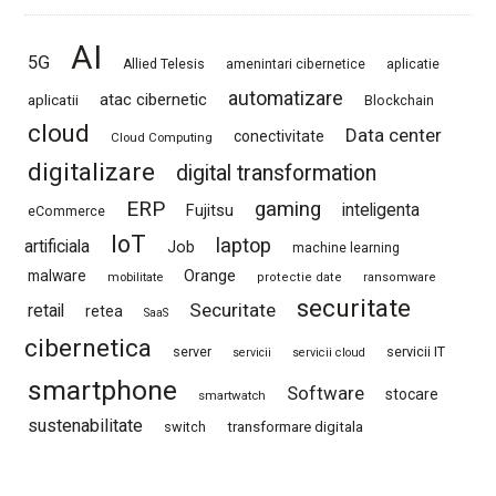
AI
5G
Allied Telesis
amenintari cibernetice
aplicatie
automatizare
atac cibernetic
aplicatii
Blockchain
cloud
Data center
conectivitate
Cloud Computing
digitalizare
digital transformation
ERP
gaming
Fujitsu
inteligenta
eCommerce
IoT
laptop
artificiala
Job
machine learning
Orange
malware
mobilitate
protectie date
ransomware
securitate
Securitate
retail
retea
SaaS
cibernetica
server
servicii IT
servicii
servicii cloud
smartphone
Software
stocare
smartwatch
sustenabilitate
switch
transformare digitala