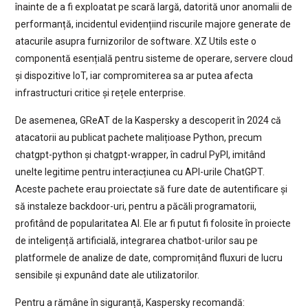
înainte de a fi exploatat pe scară largă, datorită unor anomalii de
performanță, incidentul evidențiind riscurile majore generate de
atacurile asupra furnizorilor de software. XZ Utils este o
componentă esențială pentru sisteme de operare, servere cloud
și dispozitive IoT, iar compromiterea sa ar putea afecta
infrastructuri critice și rețele enterprise.
De asemenea, GReAT de la Kaspersky a descoperit în 2024 că
atacatorii au publicat pachete malițioase Python, precum
chatgpt-python și chatgpt-wrapper, în cadrul PyPI, imitând
unelte legitime pentru interacțiunea cu API-urile ChatGPT.
Aceste pachete erau proiectate să fure date de autentificare și
să instaleze backdoor-uri, pentru a păcăli programatorii,
profitând de popularitatea AI. Ele ar fi putut fi folosite în proiecte
de inteligență artificială, integrarea chatbot-urilor sau pe
platformele de analize de date, compromițând fluxuri de lucru
sensibile și expunând date ale utilizatorilor.
Pentru a rămâne în siguranță, Kaspersky recomandă: