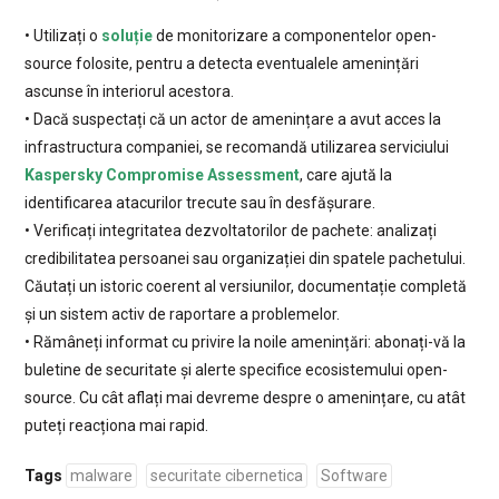
• Utilizați o
soluție
de monitorizare a componentelor open-
source folosite, pentru a detecta eventualele amenințări
ascunse în interiorul acestora.
• Dacă suspectați că un actor de amenințare a avut acces la
infrastructura companiei, se recomandă utilizarea serviciului
Kaspersky Compromise Assessment
, care ajută la
identificarea atacurilor trecute sau în desfășurare.
• Verificați integritatea dezvoltatorilor de pachete: analizați
credibilitatea persoanei sau organizației din spatele pachetului.
Căutați un istoric coerent al versiunilor, documentație completă
și un sistem activ de raportare a problemelor.
• Rămâneți informat cu privire la noile amenințări: abonați-vă la
buletine de securitate și alerte specifice ecosistemului open-
source. Cu cât aflați mai devreme despre o amenințare, cu atât
puteți reacționa mai rapid.
Tags
malware
securitate cibernetica
Software