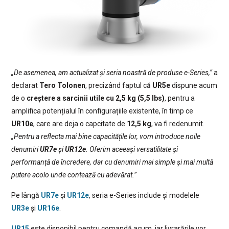
„De asemenea, am actualizat și seria noastră de produse e-Series,”
a
declarat
Tero Tolonen
, precizând faptul că
UR5e
dispune acum
de o
creștere a sarcinii utile cu 2,5 kg (5,5 lbs)
, pentru a
amplifica potențialul în configurațiile existente, în timp ce
UR10e
, care are deja o capcitate de
12,5 kg
, va fi redenumit.
„Pentru a reflecta mai bine capacitățile lor, vom introduce noile
denumiri
UR7e
și
UR12e
. Oferim aceeași versatilitate și
performanță de încredere, dar cu denumiri mai simple și mai multă
putere acolo unde contează cu adevărat.”
Pe lângă
UR7e
și
UR12e
, seria e-Series include și modelele
UR3e
și
UR16e
.
UR15
este disponibil pentru comandă acum, iar livrarările vor