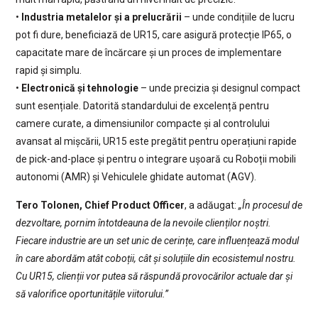
•
Industria metalelor și a prelucrării
– unde condițiile de lucru
pot fi dure, beneficiază de UR15, care asigură protecție IP65, o
capacitate mare de încărcare și un proces de implementare
rapid și simplu.
•
Electronică și tehnologie
– unde precizia și designul compact
sunt esențiale. Datorită standardului de excelență pentru
camere curate, a dimensiunilor compacte și al controlului
avansat al mișcării, UR15 este pregătit pentru operațiuni rapide
de pick-and-place și pentru o integrare ușoară cu Roboții mobili
autonomi (AMR) și Vehiculele ghidate automat (AGV).
Tero Tolonen, Chief Product Officer
, a adăugat:
„În procesul de
dezvoltare, pornim întotdeauna de la nevoile clienților noștri.
Fiecare industrie are un set unic de cerințe, care influențează modul
în care abordăm atât coboții, cât și soluțiile din ecosistemul nostru.
Cu UR15, clienții vor putea să răspundă provocărilor actuale dar și
să valorifice oportunitățile viitorului.”