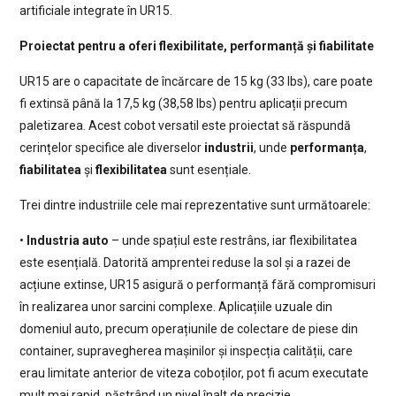
artificiale integrate în UR15.
Proiectat pentru a oferi flexibilitate, performanță și fiabilitate
UR15 are o capacitate de încărcare de 15 kg (33 lbs), care poate
fi extinsă până la 17,5 kg (38,58 lbs) pentru aplicații precum
paletizarea. Acest cobot versatil este proiectat să răspundă
cerințelor specifice ale diverselor
industrii
, unde
performanța
,
fiabilitatea
și
flexibilitatea
sunt esențiale.
Trei dintre industriile cele mai reprezentative sunt următoarele:
•
Industria auto
– unde spațiul este restrâns, iar flexibilitatea
este esențială. Datorită amprentei reduse la sol și a razei de
acțiune extinse, UR15 asigură o performanță fără compromisuri
în realizarea unor sarcini complexe. Aplicațiile uzuale din
domeniul auto, precum operațiunile de colectare de piese din
container, supravegherea mașinilor și inspecția calității, care
erau limitate anterior de viteza coboților, pot fi acum executate
mult mai rapid, păstrând un nivel înalt de precizie.