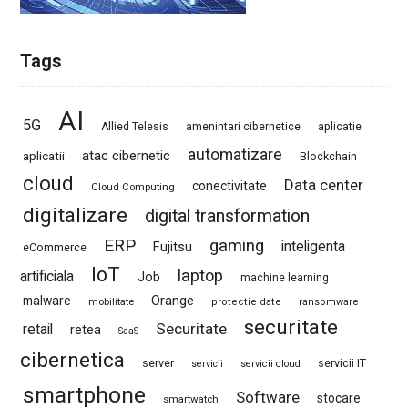
Tags
AI
5G
Allied Telesis
amenintari cibernetice
aplicatie
automatizare
atac cibernetic
aplicatii
Blockchain
cloud
Data center
conectivitate
Cloud Computing
digitalizare
digital transformation
ERP
gaming
Fujitsu
inteligenta
eCommerce
IoT
laptop
artificiala
Job
machine learning
Orange
malware
mobilitate
protectie date
ransomware
securitate
Securitate
retail
retea
SaaS
cibernetica
server
servicii IT
servicii
servicii cloud
smartphone
Software
stocare
smartwatch