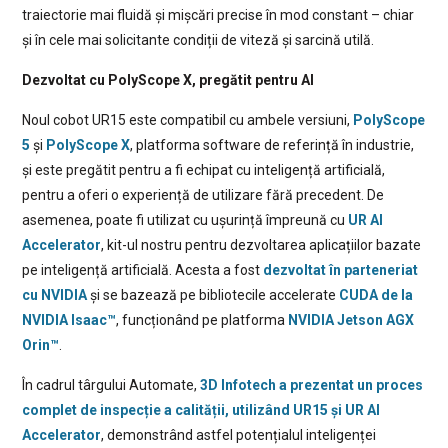
traiectorie mai fluidă și mișcări precise în mod constant – chiar
și în cele mai solicitante condiții de viteză și sarcină utilă.
Dezvoltat cu PolyScope X, pregătit pentru AI
Noul cobot UR15 este compatibil cu ambele versiuni,
PolyScope
5
și
PolyScope X
, platforma software de referință în industrie,
și este pregătit pentru a fi echipat cu inteligență artificială,
pentru a oferi o experiență de utilizare fără precedent. De
asemenea, poate fi utilizat cu ușurință împreună cu
UR AI
Accelerator
, kit-ul nostru pentru dezvoltarea aplicațiilor bazate
pe inteligență artificială. Acesta a fost
dezvoltat în parteneriat
cu NVIDIA
și se bazează pe bibliotecile accelerate
CUDA de la
NVIDIA Isaac™
, funcționând pe platforma
NVIDIA Jetson AGX
Orin™
.
În cadrul târgului Automate,
3D Infotech a prezentat un proces
complet de inspecție a calității, utilizând UR15 și UR AI
Accelerator
, demonstrând astfel potențialul inteligenței