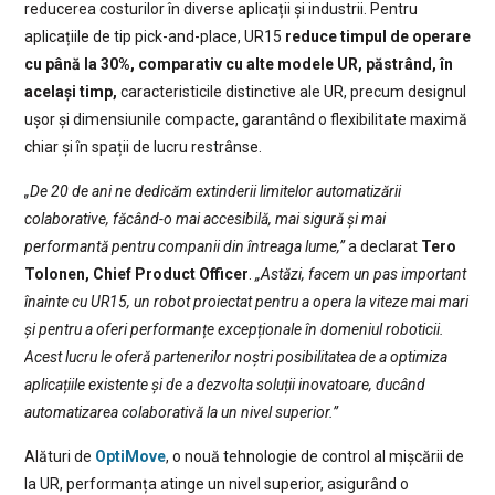
reducerea costurilor în diverse aplicații și industrii. Pentru
aplicațiile de tip pick-and-place, UR15
reduce timpul de operare
cu până la 30%, comparativ cu alte modele UR, păstrând, în
același timp,
caracteristicile distinctive ale UR, precum designul
ușor și dimensiunile compacte, garantând o flexibilitate maximă
chiar și în spații de lucru restrânse.
„De 20 de ani ne dedicăm extinderii limitelor automatizării
colaborative, făcând-o mai accesibilă, mai sigură și mai
performantă pentru companii din întreaga lume,”
a declarat
Tero
Tolonen, Chief Product Officer
.
„Astăzi, facem un pas important
înainte cu UR15, un robot proiectat pentru a opera la viteze mai mari
și pentru a oferi performanțe excepționale în domeniul roboticii.
Acest lucru le oferă partenerilor noștri posibilitatea de a optimiza
aplicațiile existente și de a dezvolta soluții inovatoare, ducând
automatizarea colaborativă la un nivel superior.”
Alături de
OptiMove
, o nouă tehnologie de control al mișcării de
la UR, performanța atinge un nivel superior, asigurând o