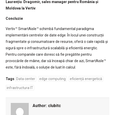
Laurențiu Dragomir, sales manager pentru România și
Moldova la Vertiv
.
Concluzie
Vertiv™ SmartAisle™ schimbă fundamental paradigma
implementării centrelor de date edge. În locul unei construcții
fragmentate și consumatoare de resurse, oferă o cale rapidă și
sigură spre o infrastructură scalabilă și eficientă energtic.
Pentru companiile care doresc să fie pregătite pentru
provocările de mâine, dar să înceapă chiar de azi, SmartAisle™
este, fără îndoială, o soluție de luat în calcul.
Tags
Data center
edge computing
eficiență energetică
infrastructura IT
Author:
clubitc