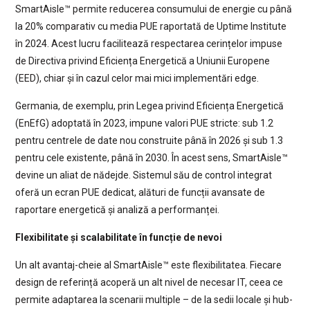
SmartAisle™ permite reducerea consumului de energie cu până
la 20% comparativ cu media PUE raportată de Uptime Institute
în 2024. Acest lucru facilitează respectarea cerințelor impuse
de Directiva privind Eficiența Energetică a Uniunii Europene
(EED), chiar și în cazul celor mai mici implementări edge.
Germania, de exemplu, prin Legea privind Eficiența Energetică
(EnEfG) adoptată în 2023, impune valori PUE stricte: sub 1.2
pentru centrele de date nou construite până în 2026 și sub 1.3
pentru cele existente, până în 2030. În acest sens, SmartAisle™
devine un aliat de nădejde. Sistemul său de control integrat
oferă un ecran PUE dedicat, alături de funcții avansate de
raportare energetică și analiză a performanței.
Flexibilitate și scalabilitate în funcție de nevoi
Un alt avantaj-cheie al SmartAisle™ este flexibilitatea. Fiecare
design de referință acoperă un alt nivel de necesar IT, ceea ce
permite adaptarea la scenarii multiple – de la sedii locale și hub-