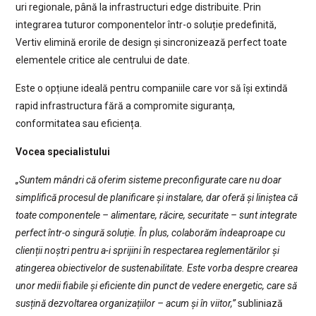
uri regionale, până la infrastructuri edge distribuite. Prin
integrarea tuturor componentelor într-o soluție predefinită,
Vertiv elimină erorile de design și sincronizează perfect toate
elementele critice ale centrului de date.
Este o opțiune ideală pentru companiile care vor să își extindă
rapid infrastructura fără a compromite siguranța,
conformitatea sau eficiența.
Vocea specialistului
„Suntem mândri că oferim sisteme preconfigurate care nu doar
simplifică procesul de planificare și instalare, dar oferă și liniștea că
toate componentele – alimentare, răcire, securitate – sunt integrate
perfect într-o singură soluție. În plus, colaborăm îndeaproape cu
clienții noștri pentru a-i sprijini în respectarea reglementărilor și
atingerea obiectivelor de sustenabilitate. Este vorba despre crearea
unor medii fiabile și eficiente din punct de vedere energetic, care să
susțină dezvoltarea organizațiilor – acum și în viitor,”
subliniază