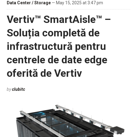
Data Center / Storage
— May 15, 2025 at 3:47 pm
Vertiv™ SmartAisle™ –
Soluția completă de
infrastructură pentru
centrele de date edge
oferită de Vertiv
by
clubitc