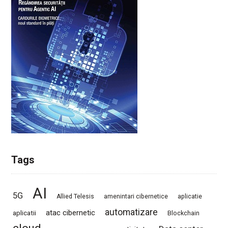
Tags
AI
5G
Allied Telesis
amenintari cibernetice
aplicatie
automatizare
atac cibernetic
aplicatii
Blockchain