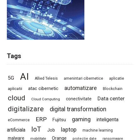
Tags
AI
5G
Allied Telesis
amenintari cibernetice
aplicatie
automatizare
atac cibernetic
aplicatii
Blockchain
cloud
Data center
conectivitate
Cloud Computing
digitalizare
digital transformation
ERP
gaming
Fujitsu
inteligenta
eCommerce
IoT
laptop
artificiala
Job
machine learning
Orange
malware
mobilitate
protectie date
ransomware