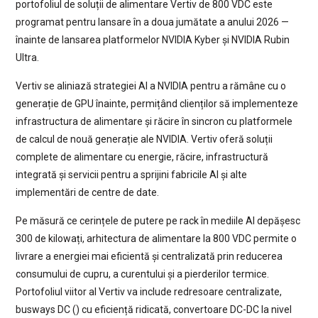
portofoliul de soluții de alimentare Vertiv de 800 VDC este
programat pentru lansare în a doua jumătate a anului 2026 —
înainte de lansarea platformelor NVIDIA Kyber și NVIDIA Rubin
Ultra.
Vertiv se aliniază strategiei AI a NVIDIA pentru a rămâne cu o
generație de GPU înainte, permițând clienților să implementeze
infrastructura de alimentare și răcire în sincron cu platformele
de calcul de nouă generație ale NVIDIA. Vertiv oferă soluții
complete de alimentare cu energie, răcire, infrastructură
integrată și servicii pentru a sprijini fabricile AI și alte
implementări de centre de date.
Pe măsură ce cerințele de putere pe rack în mediile AI depășesc
300 de kilowați, arhitectura de alimentare la 800 VDC permite o
livrare a energiei mai eficientă și centralizată prin reducerea
consumului de cupru, a curentului și a pierderilor termice.
Portofoliul viitor al Vertiv va include redresoare centralizate,
busways DC () cu eficiență ridicată, convertoare DC-DC la nivel