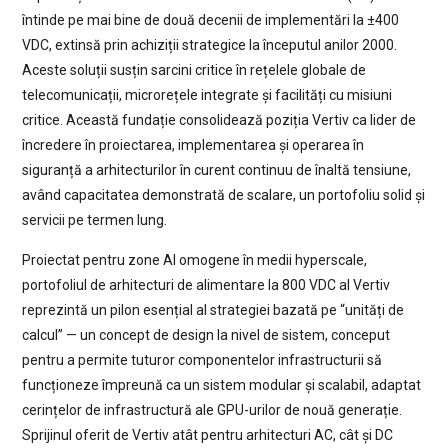
întinde pe mai bine de două decenii de implementări la ±400
VDC, extinsă prin achiziții strategice la începutul anilor 2000.
Aceste soluții susțin sarcini critice în rețelele globale de
telecomunicații, microrețele integrate și facilități cu misiuni
critice. Această fundație consolidează poziția Vertiv ca lider de
încredere în proiectarea, implementarea și operarea în
siguranță a arhitecturilor în curent continuu de înaltă tensiune,
având capacitatea demonstrată de scalare, un portofoliu solid și
servicii pe termen lung.
Proiectat pentru zone AI omogene în medii hyperscale,
portofoliul de arhitecturi de alimentare la 800 VDC al Vertiv
reprezintă un pilon esențial al strategiei bazată pe “unități de
calcul” — un concept de design la nivel de sistem, conceput
pentru a permite tuturor componentelor infrastructurii să
funcționeze împreună ca un sistem modular și scalabil, adaptat
cerințelor de infrastructură ale GPU-urilor de nouă generație.
Sprijinul oferit de Vertiv atât pentru arhitecturi AC, cât și DC