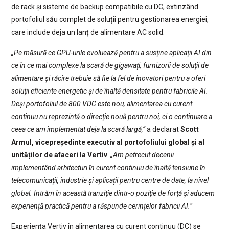
de rack și sisteme de backup compatibile cu DC, extinzând
portofoliul său complet de soluții pentru gestionarea energiei,
care include deja un lanț de alimentare AC solid.
„Pe măsură ce GPU-urile evoluează pentru a susține aplicații AI din
ce în ce mai complexe la scară de gigawați, furnizorii de soluții de
alimentare și răcire trebuie să fie la fel de inovatori pentru a oferi
soluții eficiente energetic și de înaltă densitate pentru fabricile AI.
Deși portofoliul de 800 VDC este nou, alimentarea cu curent
continuu nu reprezintă o direcție nouă pentru noi, ci o continuare a
ceea ce am implementat deja la scară largă,”
a declarat
Scott
Armul, vicepreședinte executiv al portofoliului global și al
unităților de afaceri la Vertiv
.
„Am petrecut decenii
implementând arhitecturi în curent continuu de înaltă tensiune în
telecomunicații, industrie și aplicații pentru centre de date, la nivel
global. Intrăm în această tranziție dintr-o poziție de forță și aducem
experiență practică pentru a răspunde cerințelor fabricii AI.”
Experiența Vertiv în alimentarea cu curent continuu (DC) se