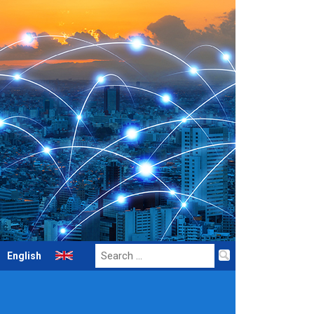
Search
English
for: