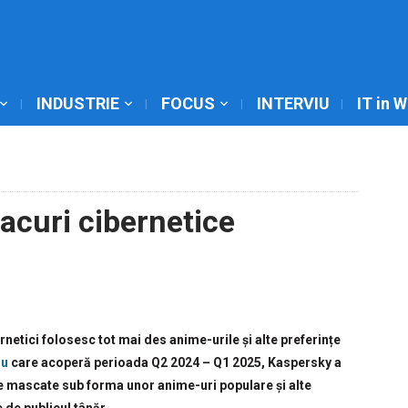
INDUSTRIE
FOCUS
INTERVIU
IT in 
acuri cibernetice
ernetici folosesc tot mai des anime-urile și alte preferințe
ou
care acoperă perioada Q2 2024 – Q1 2025, Kaspersky a
ce mascate sub forma unor anime-uri populare și alte