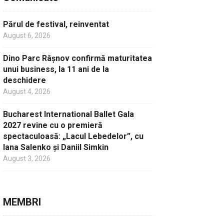
Părul de festival, reinventat
August 6, 2026
Dino Parc Râșnov confirmă maturitatea
unui business, la 11 ani de la
deschidere
August 4, 2026
Bucharest International Ballet Gala
2027 revine cu o premieră
spectaculoasă: „Lacul Lebedelor”, cu
Iana Salenko și Daniil Simkin
August 3, 2026
MEMBRI