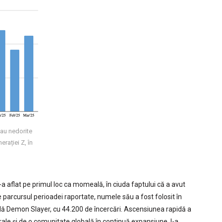
sau nedorite
rației Z, în
s-a aflat pe primul loc ca momeală, în ciuda faptului că a avut
parcursul perioadei raportate, numele său a fost folosit în
află Demon Slayer, cu 44.200 de încercări. Ascensiunea rapidă a
rale și de o comunitate globală în continuă expansiune, l-a