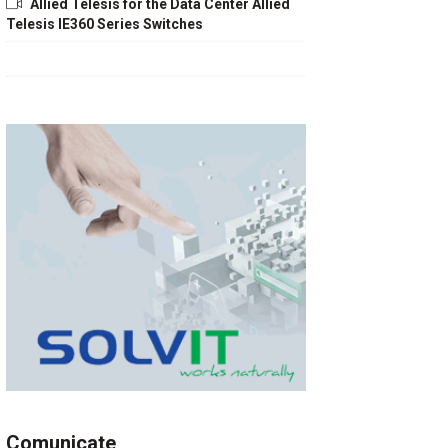
Allied Telesis for the Data Center Allied
Telesis IE360 Series Switches
Comunicate