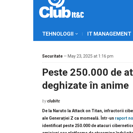
TEHNOLOGII
IT MANAGEMENT
Securitate
— May 23, 2025 at 1:16 pm
Peste 250.000 de at
deghizate în anime
by
clubitc
De la Naruto la Attack on Titan, infractorii cib
ale Generației Z ca momeală. Într-un
raport n
identificat peste 250.000 de atacuri ciberneti