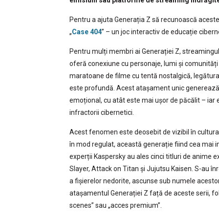
emisiuni sau platforme de streaming îndrăgite
Pentru a ajuta Generația Z să recunoască aceste r
„
Case 404
” – un joc interactiv de educație ciberne
Pentru mulți membri ai Generației Z, streamingul 
oferă conexiune cu personaje, lumi și comunități 
maratoane de filme cu tentă nostalgică, legătura
este profundă. Acest atașament unic generează un
emoțional, cu atât este mai ușor de păcălit – iar
infractorii cibernetici.
Acest fenomen este deosebit de vizibil în cultur
în mod regulat, această generație fiind cea mai im
experții Kaspersky au ales cinci titluri de anime 
Slayer, Attack on Titan și Jujutsu Kaisen. S-au în
a fișierelor nedorite, ascunse sub numele acestor p
atașamentul Generației Z față de aceste serii, 
scenes” sau „acces premium”.