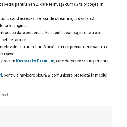
at special pentru Gen Z, care te învață cum să te protejezi în
unci când accesezi servicii de streaming și descarcă
e-urile originale.
 introduce date personale. Folosește doar pagini oficiale și
șeli de scriere.
ierele video nu ar trebui să aibă extensii precum .exe sau .msi,
iculoase.
e, precum
Kaspersky Premium
, care detectează atașamente
N
, pentru o navigare sigură și comunicare protejată în mediul
etici