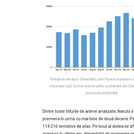
Tentative de atac cibernetic prin fișiere malware 
mascate sub forma anime-urilor preferate ale Gene
perioada analizată
Dintre toate titlurile de anime analizate, Naruto 
premiera în urmă cu mai bine de două decenii. Pe 
114.216 tentative de atac. Pe locul al doilea se 
acestuia în ultimii ani, alimentată de momente vi