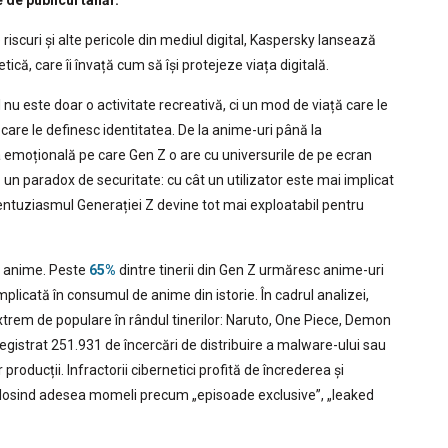
 de publicul tânăr.
iscuri și alte pericole din mediul digital, Kaspersky lansează
tică, care îi învață cum să își protejeze viața digitală.
nu este doar o activitate recreativă, ci un mod de viață care le
care le definesc identitatea. De la anime-uri până la
 emoțională pe care Gen Z o are cu universurile de pe ecran
 paradox de securitate: cu cât un utilizator este mai implicat
 entuziasmul Generației Z devine tot mai exploatabil pentru
a anime. Peste
65%
dintre tinerii din Gen Z urmăresc anime-uri
plicată în consumul de anime din istorie. În cadrul analizei,
extrem de populare în rândul tinerilor: Naruto, One Piece, Demon
registrat 251.931 de încercări de distribuire a malware-ului sau
roducții. Infractorii cibernetici profită de încrederea și
folosind adesea momeli precum „episoade exclusive”, „leaked