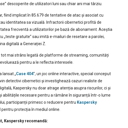
” descoperite de utilizatori luni sau chiar ani mai târziu.
ar, fiind implicat în 85.679 de tentative de atac și asociat cu
u identitatea sa vizuală. Infractorii cibernetici profită de
ivitatea frecventă a utilizatorilor pe bază de abonament. Aceștia
cu „teste gratuite” sau imită e-mailuri de resetare a parolei,
ina digitală a Generației Z.
e tot mai strâns legată de platforme de streaming, comunități
 evoluează pentru a le reflecta interesele.
 lansat „
Case 404
”, un joc online interactive, special conceput
devin detectivi cibernetici și investighează cazuri realiste de
gitală, Kaspersky nu doar atrage atenția asupra riscurilor, ci și
și abilitățile necesare pentru a rămâne în siguranță într-o lume
cului, participanții primesc o reducere pentru
Kaspersky
 pentru protecția în mediul online.
rat, Kaspersky recomandă: