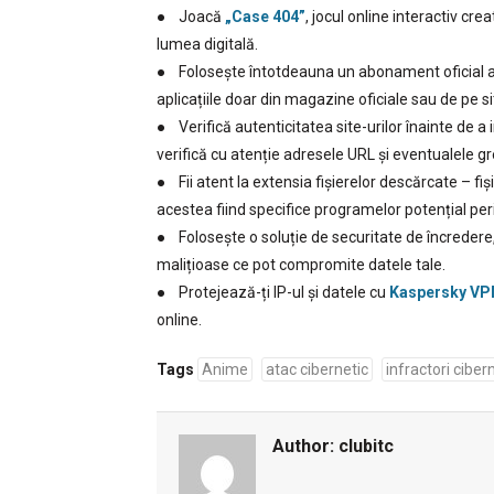
● Joacă
„Case 404”
, jocul online interactiv cre
lumea digitală.
● Folosește întotdeauna un abonament oficial at
aplicațiile doar din magazine oficiale sau de pe sit
● Verifică autenticitatea site-urilor înainte de a
verifică cu atenție adresele URL și eventualele gre
● Fii atent la extensia fișierelor descărcate – fiș
acestea fiind specifice programelor potențial per
● Folosește o soluție de securitate de încreder
malițioase ce pot compromite datele tale.
● Protejează-ți IP-ul și datele cu
Kaspersky VP
online.
Tags
Anime
atac cibernetic
infractori cibern
Author:
clubitc