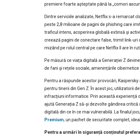
premiere foarte așteptate până la „comori ascunse
Dintre serviciile analizate, Netflix s-a remarcat cl
peste 2,8 milioane de pagini de phishing care imita
traficul intens, acoperirea globală extinsă și act
creează pagini de conectare false, trimit link-uri 
mizând pe rolul central pe care Netflix îl are în rut
Pe măsură ce viața digitală a Generației Z devin
de fani și rețele sociale, amenințările cibernetice
Pentru a răspunde acestor provocări, Kaspersky a
pentru tinerii din Gen Z. În acest joc, utilizatorii 
infracțiuni informatice. Prin această experiență di
ajută Generația Z să-și dezvolte gândirea critică 
digitală din ce în ce mai vulnerabilă. La finalul jo
Premium
, un pachet de securitate complet, ideal
Pentru a urmări în siguranță conținutul prefe