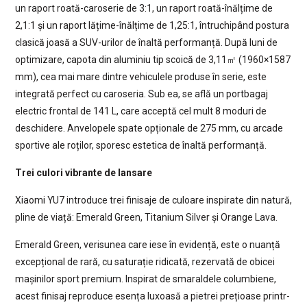
un raport roată-caroserie de 3:1, un raport roată-înălțime de
2,1:1 și un raport lățime-înălțime de 1,25:1, întruchipând postura
clasică joasă a SUV-urilor de înaltă performanță. După luni de
optimizare, capota din aluminiu tip scoică de 3,11㎡ (1960×1587
mm), cea mai mare dintre vehiculele produse în serie, este
integrată perfect cu caroseria. Sub ea, se află un portbagaj
electric frontal de 141 L, care acceptă cel mult 8 moduri de
deschidere. Anvelopele spate opționale de 275 mm, cu arcade
sportive ale roților, sporesc estetica de înaltă performanță.
Trei culori vibrante de lansare
Xiaomi YU7 introduce trei finisaje de culoare inspirate din natură,
pline de viață: Emerald Green, Titanium Silver și Orange Lava.
Emerald Green, verisunea care iese în evidență, este o nuanță
excepțional de rară, cu saturație ridicată, rezervată de obicei
mașinilor sport premium. Inspirat de smaraldele columbiene,
acest finisaj reproduce esența luxoasă a pietrei prețioase printr-