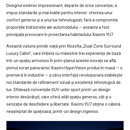
Designul exterior impresionant, departe de orice convenție, a
impus standarde și mai înalte pentru interior: oferirea unui
confort generos și a unui lux tehnologizat, fără a compromite
proporțiile îndrăznețe ale automobilului — aceasta a fost
principala provocare în proiectarea habitaclului Xiaomi YU7.
Această viziune prinde viață prin filozofia „Dual-Zone Surround
Luxury Cabin”, care îmbină cu măiestrie trei experiențe de bază
într-un spațiu armonios În prim-planul acestei inovații se află
primul ecran panoramic Xiaomi HyperVision produs în masă — o
premieră în industrie — a cărui interfață revoluționară stabilește
noi standarde de rafinament vizual și excelență tehnologică de
lux. Sfidează convențiile SUV-urilor sport printr-un design
interior desăvârșit, care oferă atât spațiu generos, cât și o
senzație de deschidere și libertate. Xiaomi YU7 obține o cabină
neașteptat de spațioasă, printr-un design ingenios.