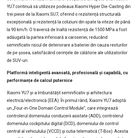
YU7 continuă să utilizeze podeaua Xiaomi Hyper Die-Casting din
trei piese de la Xiaomi SU7, oferind o rezistență structurală
excepțională și rezistență la coliziuni din spate la viteze de până
la 90 km/h. O traversă de înaltă rezistență de 1500 MPa a fost
adăugată la partea inferioară a caroseriei, reducând
semnificativ riscul de deteriorare a bateriei din cauza resturilor
de pe șosea, satisfăcând cerințele de călătorie ale utilizatorilor
de SUV-uri.
Platformă inteligentă avansată, profesională și capabilă, cu
performanțe de calcul puternice
Xiaomi YU7 și-a îmbunătățit semnificativ și arhitectura
electrică/electronică (EEA). În primul rând, Xiaomi YU7 adoptă
un „Four-in-One Domain Control Module”, care integrează
controlerul domeniului conducerii asistate (ADD), controlerul
domeniului cockpitului digital (DCD), domeniului de control
central al vehiculului (VCCD) și cutia telematică (T-Box). Acesta