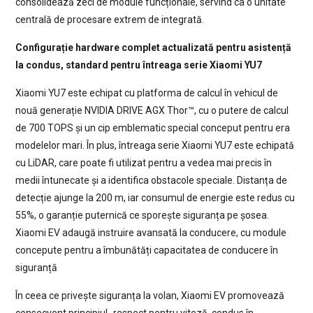
consolidează zeci de module funcționale, servind ca o unitate
centrală de procesare extrem de integrată.
Configurație hardware complet actualizată pentru asistență
la condus, standard pentru întreaga serie Xiaomi YU7
Xiaomi YU7 este echipat cu platforma de calcul în vehicul de
nouă generație NVIDIA DRIVE AGX Thor™, cu o putere de calcul
de 700 TOPS și un cip emblematic special conceput pentru era
modelelor mari. În plus, întreaga serie Xiaomi YU7 este echipată
cu LiDAR, care poate fi utilizat pentru a vedea mai precis în
medii întunecate și a identifica obstacole speciale. Distanța de
detecție ajunge la 200 m, iar consumul de energie este redus cu
55%, o garanție puternică ce sporește siguranța pe șosea.
Xiaomi EV adaugă instruire avansată la conducere, cu module
concepute pentru a îmbunătăți capacitatea de conducere în
siguranță
În ceea ce privește siguranța la volan, Xiaomi EV promovează