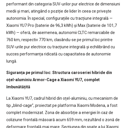
performant din categoria SUV-urilor pur electrice de dimensiuni
medii și mari, atingând o poziție de lider în ceea ce privește
autonomia. În special, configurațiile cu tracțiune integrală —
Xiaomi YU7 Pro (baterie de 96,3 kWh) și Max (baterie de 101,7
kWh) — oferă, de asemenea, autonomii CLTC remarcabile de
760 km, respectiv 770 km, clasându-se pe primul loc printre
SUV-urile pur electrice cu tracțiune integrală și echilibrând cu
succes performanța ridicată cu capacitatea de autonomie
lungă.
Siguranța pe primul loc: Structura caroseriei hibride din
oțel-aluminiu Armor-Cage a Xiaomi YU7, complet
îmbunătățită
La Xiaomi YU7, cadrul hibrid din oțel-aluminiu, cu mecanism de
tip „blind-cage”, proiectat pe platforma Xiaomi Modena, a fost
complet modernizat. Zona de absorbție a energiei în caz de
coliziune frontală măsoară acum 659 mm, rezultând o zonă de
deformare frontală mai mare. Secțiunea din spate a lui Xiaomi