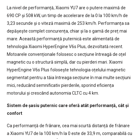
La nivel de performanță, Xiaomi YU7 are o putere maximă de
690 CP și 508 kW, un timp de accelerare de la 0 la 100 km/h de
3,23 secunde și o viteză maximă de 253 km/h. Performanța sa
depășește complet concurența, chiar și la o gamă de preț mai
mare. Această performanță puternică este alimentată de
tehnologia Xiaomi HyperEngine V6s Plus, dezvoltată recent.
Motoarele convenționale folosesc o secțiune întreagă de oțel
magnetic cu o structură simplă, dar cu pierderi mari. Xiaomi
HyperEngine V6s Plus folosește tehnologia oțelului magnetic
segmentat pentru a tăia întreaga secțiune în mai multe secțiuni
mici, reducând semnificativ pierderile, sporind eficiența
motorului și crescând autonomia CLTC cu 4 km.
Sistem de șasiu puternic care oferă atât performanță, cât și
confort
Ca performanță de frânare, cea mai scurtă distanță de frânare
a Xiaomi YU7 de la 100 km/h la 0 este de 33,9 m, comparabilă cu