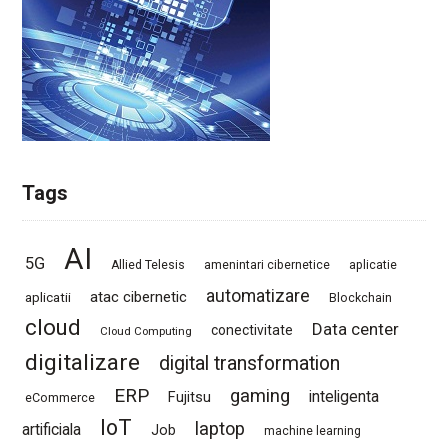
Tags
AI
5G
Allied Telesis
amenintari cibernetice
aplicatie
automatizare
atac cibernetic
aplicatii
Blockchain
cloud
Data center
conectivitate
Cloud Computing
digitalizare
digital transformation
ERP
gaming
Fujitsu
inteligenta
eCommerce
IoT
laptop
artificiala
Job
machine learning