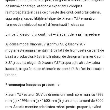
spațiu interior generos. În plus, integrează tehnologie inteligentă
de ultimă generație, oferind o experiență complet
reîmprospătată în ceea ce privește designul, confortul cabinei,
siguranța și capabilitățile inteligente. Xiaomi YU7 emană un
farmec de neînlocuit care îl diferențiază în clasa sa.
Limbajul designului continuă — Elegant de la prima vedere
Al doilea model Xiaomi EV și primul SUV, Xiaomi YU7
moștenește angajamentul mărcii față de frumusețe ca genă de
bază a produsului. Păstrând limbajul de design al familiei Xiaomi
SU7 și poziția elegantă, Xiaomi YU7 își sporește atractivitatea
luxoasă, asigurându-se că iese în evidență fără efort în peisajele
urbane.
Frumusețea începe cu proporțiile
Xiaomi YU7 este un SUV de dimensiuni medii spre mari, cu 4999
mm (L) × 1996 mm (l) × 1600 mm (Î) și un ampatament de 3000
mm. Acesta menține prioritatea mărcii pentru proporții, având