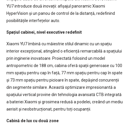
YU7 introduce două inovații: afișajul panoramic Xiaomi
HyperVision și un panou de control de la distanță, redefinind
posibilitățile interfețelor auto.
Spațiul cabinei, nivel executive redefinit
Xiaomi YU7 îmbină cu măiestrie stilul dinamic cu un spațiu
interior excepțional, atingând o eficiență remarcabilă a spațiului
prin inginerie inovatoare. Proiectată folosind un model
antropometric de 188 cm, cabina oferă spații generoase cu 100
mm spațiu pentru cap în față, 77 mm spațiu pentru cap în spate
și 73 mm spațiu pentru picioare în spate, depășind concurenții
din segmente similare. Această optimizare impresionantă a
spațiului vertical provine din tehnologia avansată CTB integrată
a bateriei Xiaomi și grosimea redusă a podelei, creând un mediu
aerisit și neobstrucționat, pentru toți ocupanții.
Cabină de lux cu două zone