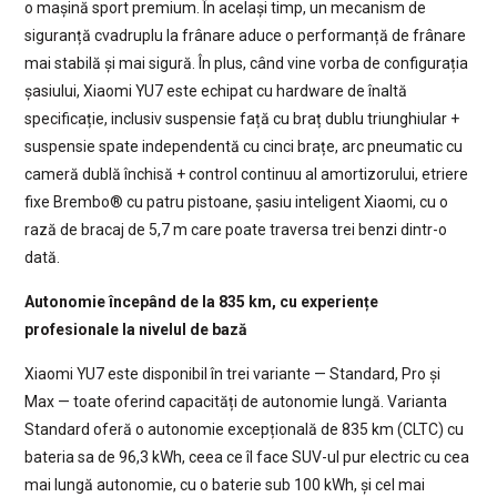
o mașină sport premium. În același timp, un mecanism de
siguranță cvadruplu la frânare aduce o performanță de frânare
mai stabilă și mai sigură. În plus, când vine vorba de configurația
șasiului, Xiaomi YU7 este echipat cu hardware de înaltă
specificație, inclusiv suspensie față cu braț dublu triunghiular +
suspensie spate independentă cu cinci brațe, arc pneumatic cu
cameră dublă închisă + control continuu al amortizorului, etriere
fixe Brembo®️ cu patru pistoane, șasiu inteligent Xiaomi, cu o
rază de bracaj de 5,7 m care poate traversa trei benzi dintr-o
dată.
Autonomie începând de la 835 km, cu experiențe
profesionale la nivelul de bază
Xiaomi YU7 este disponibil în trei variante — Standard, Pro și
Max — toate oferind capacități de autonomie lungă. Varianta
Standard oferă o autonomie excepțională de 835 km (CLTC) cu
bateria sa de 96,3 kWh, ceea ce îl face SUV-ul pur electric cu cea
mai lungă autonomie, cu o baterie sub 100 kWh, și cel mai