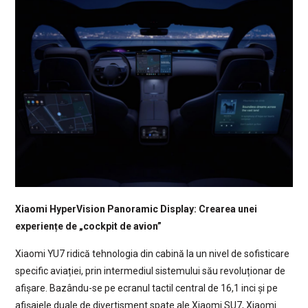
Xiaomi HyperVision Panoramic Display: Crearea unei
experiențe de „cockpit de avion”
Xiaomi YU7 ridică tehnologia din cabină la un nivel de sofisticare
specific aviației, prin intermediul sistemului său revoluționar de
afișare. Bazându-se pe ecranul tactil central de 16,1 inci și pe
afișajele duale de divertisment spate ale Xiaomi SU7, Xiaomi