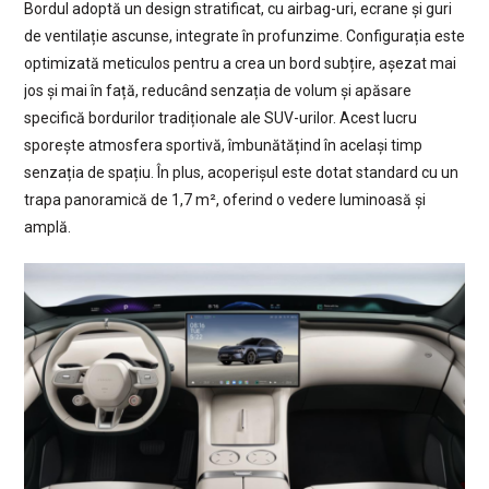
Bordul adoptă un design stratificat, cu airbag-uri, ecrane și guri
de ventilație ascunse, integrate în profunzime. Configurația este
optimizată meticulos pentru a crea un bord subțire, așezat mai
jos și mai în față, reducând senzația de volum și apăsare
specifică bordurilor tradiționale ale SUV-urilor. Acest lucru
sporește atmosfera sportivă, îmbunătățind în același timp
senzația de spațiu. În plus, acoperișul este dotat standard cu un
trapa panoramică de 1,7 m², oferind o vedere luminoasă și
amplă.