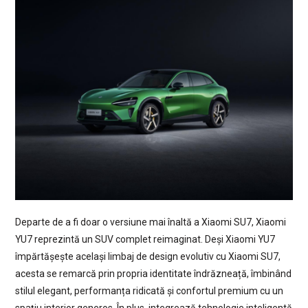
Departe de a fi doar o versiune mai înaltă a Xiaomi SU7, Xiaomi
YU7 reprezintă un SUV complet reimaginat. Deși Xiaomi YU7
împărtășește același limbaj de design evolutiv cu Xiaomi SU7,
acesta se remarcă prin propria identitate îndrăzneață, îmbinând
stilul elegant, performanța ridicată și confortul premium cu un