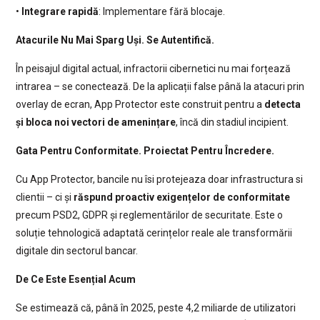
•
Integrare rapidă
: Implementare fără blocaje.
Atacurile Nu Mai Sparg Uși. Se Autentifică.
În peisajul digital actual, infractorii cibernetici nu mai forțează
intrarea – se conectează. De la aplicații false până la atacuri prin
overlay de ecran, App Protector este construit pentru a
detecta
și bloca noi vectori de amenințare
, încă din stadiul incipient.
Gata Pentru Conformitate. Proiectat Pentru Încredere.
Cu App Protector, bancile nu îsi protejeaza doar infrastructura si
clientii – ci și
răspund proactiv exigențelor de conformitate
precum PSD2, GDPR și reglementărilor de securitate. Este o
soluție tehnologică adaptată cerințelor reale ale transformării
digitale din sectorul bancar.
De Ce Este Esențial Acum
Se estimează că, până în 2025, peste 4,2 miliarde de utilizatori