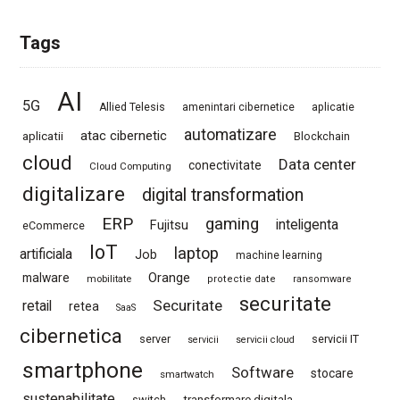
Tags
AI
5G
Allied Telesis
amenintari cibernetice
aplicatie
automatizare
atac cibernetic
aplicatii
Blockchain
cloud
Data center
conectivitate
Cloud Computing
digitalizare
digital transformation
ERP
gaming
Fujitsu
inteligenta
eCommerce
IoT
laptop
artificiala
Job
machine learning
Orange
malware
mobilitate
protectie date
ransomware
securitate
Securitate
retail
retea
SaaS
cibernetica
server
servicii IT
servicii
servicii cloud
smartphone
Software
stocare
smartwatch
sustenabilitate
switch
transformare digitala