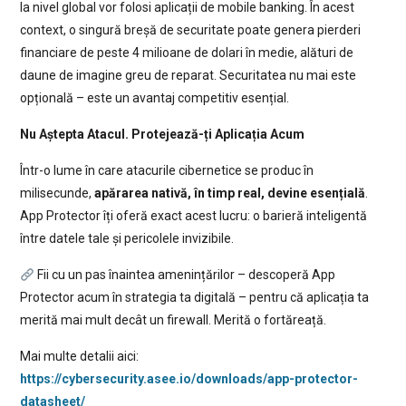
la nivel global vor folosi aplicații de mobile banking. În acest
context, o singură breșă de securitate poate genera pierderi
financiare de peste 4 milioane de dolari în medie, alături de
daune de imagine greu de reparat. Securitatea nu mai este
opțională – este un avantaj competitiv esențial.
Nu Aștepta Atacul. Protejează-ți Aplicația Acum
Într-o lume în care atacurile cibernetice se produc în
milisecunde,
apărarea nativă, în timp real, devine esențială
.
App Protector îți oferă exact acest lucru: o barieră inteligentă
între datele tale și pericolele invizibile.
Fii cu un pas înaintea amenințărilor – descoperă App
Protector acum în strategia ta digitală – pentru că aplicația ta
merită mai mult decât un firewall. Merită o fortăreață.
Mai multe detalii aici:
https://cybersecurity.asee.io/downloads/app-protector-
datasheet/