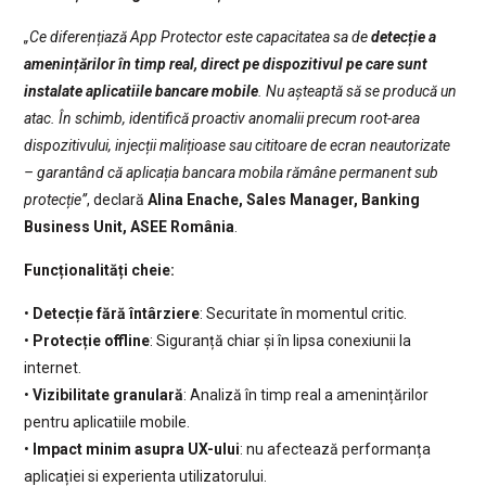
„Ce diferențiază App Protector este capacitatea sa de
detecție a
amenințărilor în timp real, direct pe dispozitivul pe care sunt
instalate aplicatiile bancare mobile
. Nu așteaptă să se producă un
atac. În schimb, identifică proactiv anomalii precum root-area
dispozitivului, injecții malițioase sau cititoare de ecran neautorizate
– garantând că aplicația bancara mobila rămâne permanent sub
protecție”
, declară
Alina Enache, Sales Manager, Banking
Business Unit, ASEE România
.
Funcționalități cheie:
•
Detecție fără întârziere
: Securitate în momentul critic.
•
Protecție offline
: Siguranță chiar și în lipsa conexiunii la
internet.
•
Vizibilitate granulară
: Analiză în timp real a amenințărilor
pentru aplicatiile mobile.
•
Impact minim asupra UX-ului
: nu afectează performanța
aplicației si experienta utilizatorului.