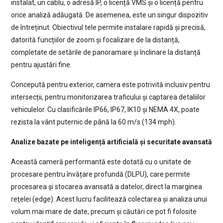
instalat, un cablu, o adresă IP, o licență VMS și o licență pentru
orice analiză adăugată. De asemenea, este un singur dispozitiv
de întreținut. Obiectivul tele permite instalare rapidă și precisă,
datorită funcțiilor de zoom și focalizare de la distanță,
completate de setările de panoramare și înclinare la distanță
pentru ajustări fine.
Concepută pentru exterior, camera este potrivită inclusiv pentru
intersecții, pentru monitorizarea traficului și captarea detaliilor
vehiculelor. Cu clasificările IP66, IP67, IK10 și NEMA 4X, poate
rezista la vânt puternic de până la 60 m/s (134 mph).
Analize bazate pe inteligență artificială și securitate avansată
Această cameră performantă este dotată cu o unitate de
procesare pentru învățare profundă (DLPU), care permite
procesarea și stocarea avansată a datelor, direct la marginea
rețelei (edge). Acest lucru facilitează colectarea și analiza unui
volum mai mare de date, precum și căutări ce pot fi folosite