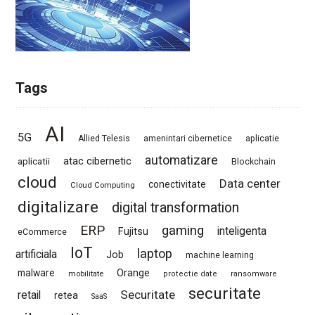
Tags
AI
5G
Allied Telesis
amenintari cibernetice
aplicatie
automatizare
atac cibernetic
aplicatii
Blockchain
cloud
Data center
conectivitate
Cloud Computing
digitalizare
digital transformation
ERP
gaming
Fujitsu
inteligenta
eCommerce
IoT
laptop
artificiala
Job
machine learning
Orange
malware
mobilitate
protectie date
ransomware
securitate
Securitate
retail
retea
SaaS