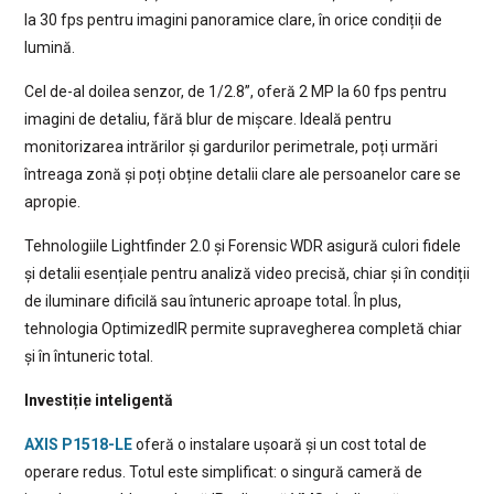
la 30 fps pentru imagini panoramice clare, în orice condiții de
lumină.
Cel de-al doilea senzor, de 1/2.8”, oferă 2 MP la 60 fps pentru
imagini de detaliu, fără blur de mișcare. Ideală pentru
monitorizarea intrărilor și gardurilor perimetrale, poți urmări
întreaga zonă și poți obține detalii clare ale persoanelor care se
apropie.
Tehnologiile Lightfinder 2.0 și Forensic WDR asigură culori fidele
și detalii esențiale pentru analiză video precisă, chiar și în condiții
de iluminare dificilă sau întuneric aproape total. În plus,
tehnologia OptimizedIR permite supravegherea completă chiar
și în întuneric total.
Investiție inteligentă
AXIS P1518-LE
oferă o instalare ușoară și un cost total de
operare redus. Totul este simplificat: o singură cameră de