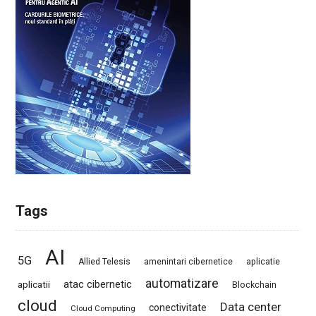
Tags
AI
5G
Allied Telesis
amenintari cibernetice
aplicatie
automatizare
atac cibernetic
aplicatii
Blockchain
cloud
Data center
conectivitate
Cloud Computing