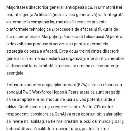
Majoritatea directorilor generali anticipează că, în următorii trei
ani, Inteligența Artificială (inclusiv cea generativă) va fi integrată
sistematic în compania lor, mai ales în ceea ce privește
platformele tehnologice și procesele de afaceri și fluxurile de
lucru operaționale. Mai puțini plănuiesc să folosească AI pentru
a dezvolta noi produse și servicii sau pentru a remodela
strategia de bază a afacerii. Circa două treimi dintre directorii
generali din România declară că organizațiile lor sunt vulnerabile
la disponibilitatea limitată a resurselor umane cu competențe
esențiale.
Totuși, majoritatea angajaților români (87%) care au răspuns la
sondajul PwC Workforce Hopes & Fears arată că sunt pregătiți
să se adapteze la noi moduri de lucru și văd potențialul de a
utiliza GenAI pentru a-și crește eficiența. Peste 70% dintre
respondenții consideră că GenAI va crea oportunități salariaților
să învețe noi abilități, să fie mai creativi la locul de muncă și să își
îmbunătățească calitatea muncii. Totuși, peste o treime