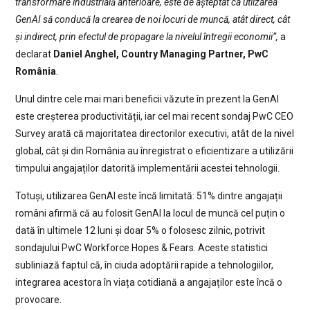
transformare industrială anterioare, este de așteptat ca utlizarea
GenAI să conducă la crearea de noi locuri de muncă, atât direct, cât
și indirect, prin efectul de propagare la nivelul întregii economii”,
a
declarat
Daniel Anghel, Country Managing Partner, PwC
România
.
Unul dintre cele mai mari beneficii văzute în prezent la GenAI
este creșterea productivității, iar cel mai recent sondaj PwC CEO
Survey arată că majoritatea directorilor executivi, atât de la nivel
global, cât și din România au înregistrat o eficientizare a utilizării
timpului angajaților datorită implementării acestei tehnologii.
Totuși, utilizarea GenAI este încă limitată: 51% dintre angajații
români afirmă că au folosit GenAI la locul de muncă cel puțin o
dată în ultimele 12 luni și doar 5% o folosesc zilnic, potrivit
sondajului PwC Workforce Hopes & Fears. Aceste statistici
subliniază faptul că, în ciuda adoptării rapide a tehnologiilor,
integrarea acestora în viața cotidiană a angajaților este încă o
provocare.