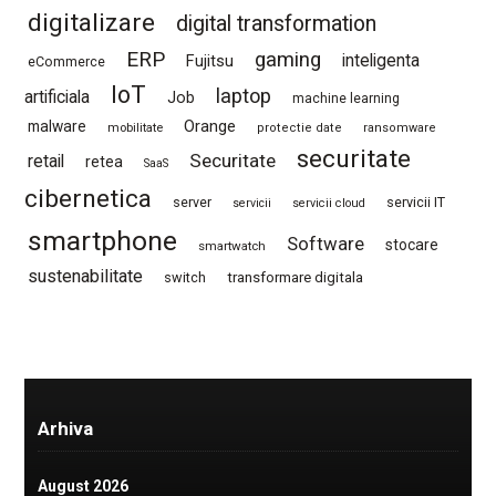
digitalizare
digital transformation
ERP
gaming
Fujitsu
inteligenta
eCommerce
IoT
laptop
artificiala
Job
machine learning
Orange
malware
mobilitate
protectie date
ransomware
securitate
Securitate
retail
retea
SaaS
cibernetica
server
servicii IT
servicii
servicii cloud
smartphone
Software
stocare
smartwatch
sustenabilitate
switch
transformare digitala
Arhiva
August 2026