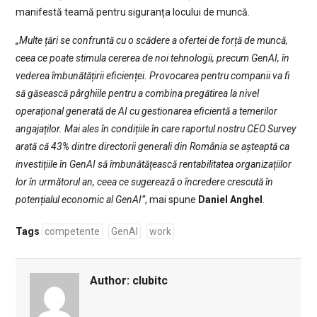
manifestă teamă pentru siguranța locului de muncă.
„Multe țări se confruntă cu o scădere a ofertei de forță de muncă,
ceea ce poate stimula cererea de noi tehnologii, precum GenAI, în
vederea îmbunătățirii eficienței. Provocarea pentru companii va fi
să găsească pârghiile pentru a combina pregătirea la nivel
operațional generată de AI cu gestionarea eficientă a temerilor
angajaților. Mai ales în condițiile în care raportul nostru CEO Survey
arată că 43% dintre directorii generali din România se așteaptă ca
investițiile în GenAI să îmbunătățească rentabilitatea organizațiilor
lor în următorul an, ceea ce sugerează o încredere crescută în
potențialul economic al GenAI”
, mai spune
Daniel Anghel
.
Tags
competente
GenAI
work
Author:
clubitc