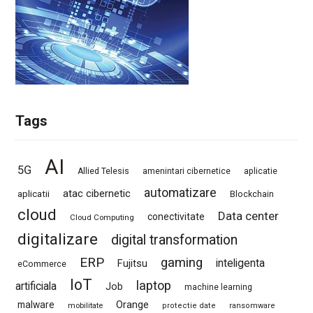
Tags
AI
5G
Allied Telesis
amenintari cibernetice
aplicatie
automatizare
atac cibernetic
aplicatii
Blockchain
cloud
Data center
conectivitate
Cloud Computing
digitalizare
digital transformation
ERP
gaming
Fujitsu
inteligenta
eCommerce
IoT
laptop
artificiala
Job
machine learning
Orange
malware
mobilitate
protectie date
ransomware