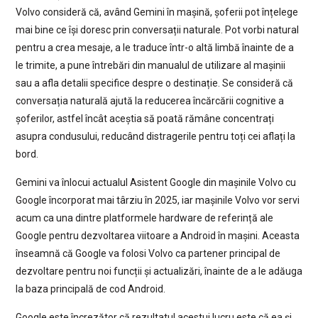
Volvo consideră că, având Gemini în mașină, șoferii pot înțelege
mai bine ce își doresc prin conversații naturale. Pot vorbi natural
pentru a crea mesaje, a le traduce într-o altă limbă înainte de a
le trimite, a pune întrebări din manualul de utilizare al mașinii
sau a afla detalii specifice despre o destinație. Se consideră că
conversația naturală ajută la reducerea încărcării cognitive a
șoferilor, astfel încât aceștia să poată rămâne concentrați
asupra condusului, reducând distragerile pentru toți cei aflați la
bord.
Gemini va înlocui actualul Asistent Google din mașinile Volvo cu
Google încorporat mai târziu în 2025, iar mașinile Volvo vor servi
acum ca una dintre platformele hardware de referință ale
Google pentru dezvoltarea viitoare a Android în mașini. Aceasta
înseamnă că Google va folosi Volvo ca partener principal de
dezvoltare pentru noi funcții și actualizări, înainte de a le adăuga
la baza principală de cod Android.
Google este încrezător că rezultatul acestui lucru este că ea și