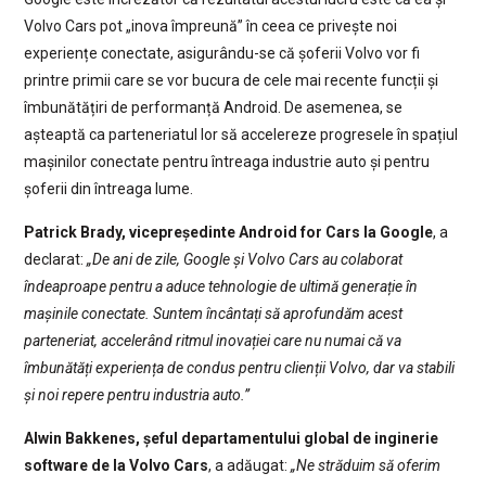
Volvo Cars pot „inova împreună” în ceea ce privește noi
experiențe conectate, asigurându-se că șoferii Volvo vor fi
printre primii care se vor bucura de cele mai recente funcții și
îmbunătățiri de performanță Android. De asemenea, se
așteaptă ca parteneriatul lor să accelereze progresele în spațiul
mașinilor conectate pentru întreaga industrie auto și pentru
șoferii din întreaga lume.
Patrick Brady, vicepreședinte Android for Cars la Google
, a
declarat:
„De ani de zile, Google și Volvo Cars au colaborat
îndeaproape pentru a aduce tehnologie de ultimă generație în
mașinile conectate. Suntem încântați să aprofundăm acest
parteneriat, accelerând ritmul inovației care nu numai că va
îmbunătăți experiența de condus pentru clienții Volvo, dar va stabili
și noi repere pentru industria auto.”
Alwin Bakkenes, șeful departamentului global de inginerie
software de la Volvo Cars
, a adăugat:
„Ne străduim să oferim