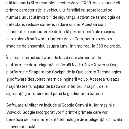
utilitar sport (SUV) complet electric Volvo EX90. Volvo spune că
printre caracteristicile vehiculului familial cu șapte locuri se
numără un „scut invizibil” de siguranță, activat de tehnologia de
detectare, inclusiv camere, radare și lidar. Acestea sunt
conectate la computerele de înaltă performanță ale mașinii,
care rulează software-ul intern Volvo Cars, pentru a crea o
imagine de ansamblu asupra lumii, în timp real, la 360 de grade.
În plus, sistemul software de bază este alimentat de
platformele de inteligență artificială Nvidia Drive Xavier și Orin,
platformele Snapdragon Cockpit de la Qualcomm Technologies
și software dezvoltat intern de inginerii Volvo. Acestea rulează
majoritatea funcțiilor de bază din interiorul mașinii, de la
siguranță și infotainment până la gestionarea bateriei.
Software-ul viitor va include și Google Gemini AI, iar mașinile
Volvo cu Google încorporat vor fi printre primele care vor
beneficia de cea mai recentă tehnologie de inteligență artificială
conversațională.