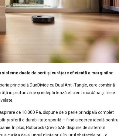
sisteme duale de perii și curățare eficientă a marginilor
 peria principală DuoDivide cu Dual Anti-Tangle, care combină
ăță în profunzime și îndepărtează eficient murdăria și firele
velate.
 aspirare de 10.000 Pa, dispune de o perie principală complet
ăr și oferă o durabilitate sporită – fiind alegerea ideală pentru
mpanie. În plus, Roborock Qrevo 5AE dispune de sistemul
a curăța de-a lungul plintelor și în jurul obstacolelor – o