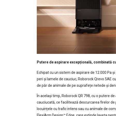
Putere de aspirare excepțională, combinată cu 
Echipat cu un sistem de aspirare de 12.000 Pa și
peri și lamele de cauciuc, Roborock Qrevo 5AE cur
de păr de animale de pe suprafețe netede și deni
În același timp, Roborock QR 798, cu o putere de
cauciucată, ce facilitează descurcarea firelor de p
locuințele cu trafic intens sau cu animale de co
FlexiArm Design™ Edge, care extinde laveta pentru 