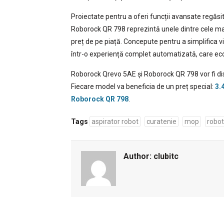
Proiectate pentru a oferi funcții avansate regăs
Roborock QR 798 reprezintă unele dintre cele mai
preț de pe piață. Concepute pentru a simplifica v
într-o experiență complet automatizată, care e
Roborock Qrevo 5AE și Roborock QR 798 vor fi disp
Fiecare model va beneficia de un preț special:
3.
Roborock QR 798
.
Tags
aspirator robot
curatenie
mop
robot
Author:
clubitc