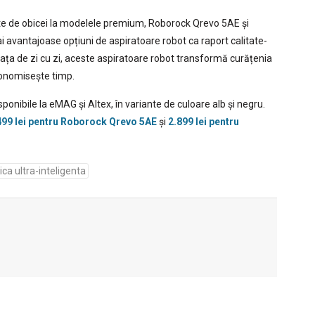
ite de obicei la modelele premium, Roborock Qrevo 5AE și
 avantajoase opțiuni de aspiratoare robot ca raport calitate-
iața de zi cu zi, aceste aspiratoare robot transformă curățenia
conomisește timp.
onibile la eMAG și Altex, în variante de culoare alb și negru.
499 lei pentru Roborock Qrevo 5AE
și
2.899 lei pentru
ica ultra-inteligenta