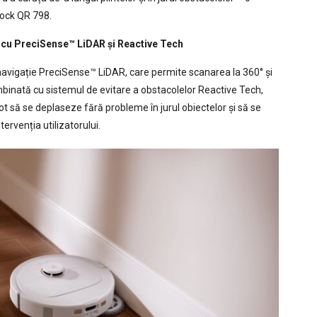
rock QR 798.
r cu PreciSense™ LiDAR și Reactive Tech
avigație PreciSense™ LiDAR, care permite scanarea la 360° și
ombinată cu sistemul de evitare a obstacolelor Reactive Tech,
t să se deplaseze fără probleme în jurul obiectelor și să se
ervenția utilizatorului.