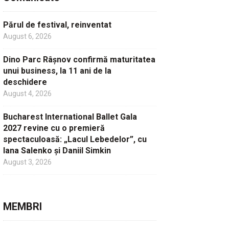
Părul de festival, reinventat
August 6, 2026
Dino Parc Râșnov confirmă maturitatea
unui business, la 11 ani de la
deschidere
August 4, 2026
Bucharest International Ballet Gala
2027 revine cu o premieră
spectaculoasă: „Lacul Lebedelor”, cu
Iana Salenko și Daniil Simkin
August 3, 2026
MEMBRI