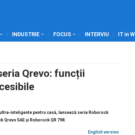
INDUSTRIE
FOCUS
INTERVIU
IT in 
eria Qrevo: funcții
cesibile
că ultra-inteligente pentru casă, lansează seria Roborock
ck Qrevo 5AE și Roborock QR 798.
English version