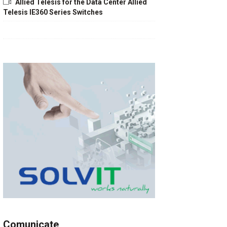
Allied Telesis for the Data Center Allied
Telesis IE360 Series Switches
Comunicate