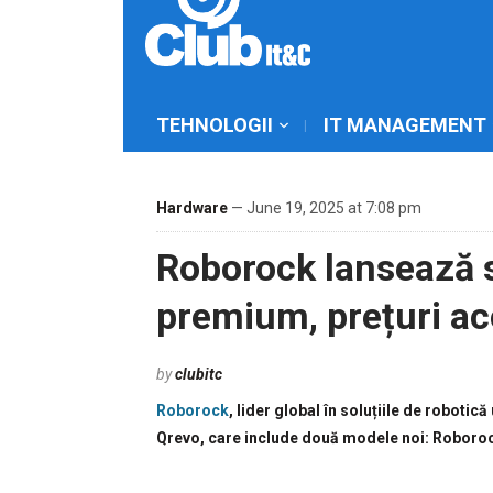
TEHNOLOGII
IT MANAGEMENT
Hardware
— June 19, 2025 at 7:08 pm
Roborock lansează s
premium, prețuri ac
by
clubitc
Roborock
, lider global în soluțiile de roboti
Qrevo, care include două modele noi: Roboro