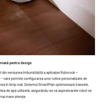
emiată pentru design
t din versiunea îmbunătățită a aplicației Roborock –
 – care permite configurarea unor rutine personalizate de
ea în timp real. Sistemul SmartPlan optimizează traseele,
tea de apă utilizată, asigurându-se că aspiratoarele robot se
mai mare atenție.