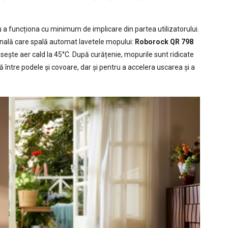
a funcționa cu minimum de implicare din partea utilizatorului.
onală care spală automat lavetele mopului:
Roborock QR 798
sește aer cald la 45°C. După curățenie, mopurile sunt ridicate
între podele și covoare, dar și pentru a accelera uscarea și a