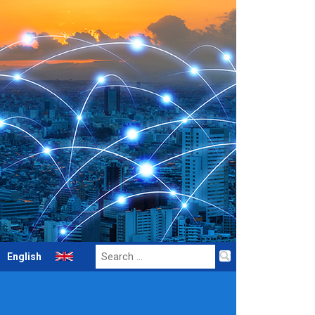
Search
English
for: