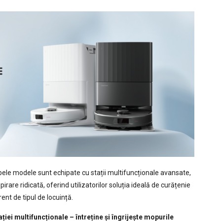
ambele modele sunt echipate cu stații multifuncționale avansate,
irare ridicată, oferind utilizatorilor soluția ideală de curățenie
ent de tipul de locuință.
ației multifuncționale – întreține și îngrijește mopurile