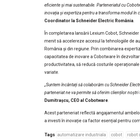
eficiente și mai sustenabile. Parteneriatul cu Cobo
inovația și expertiza pentru a transforma modul în 
Coordinator la Schneider Electric România
.
În completarea lansării Lexium Cobot, Schneider 
menit să accelereze accesul la tehnologiile de a
România și din regiune. Prin combinarea expertiz
capacitatea de inovare a Cobotware în dezvoltarea
productivitatea, să reducă costurile operaționale și
variate.
„Suntem încântați să colaborăm cu Schneider Electri
parteneriat ne va permite să oferim clienților noștri t
Dumitrașcu, CEO al Cobotware
.
Acest parteneriat reflectă angajamentul ambelor 
a investi în inovație ca factor esențial pentru com
Tags
automatizare industriala
cobot
robot 