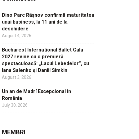
Dino Parc Râșnov confirmă maturitatea
unui business, la 11 ani de la
deschidere
August 4, 2026
Bucharest International Ballet Gala
2027 revine cu o premieră
spectaculoasă: „Lacul Lebedelor”, cu
Iana Salenko și Daniil Simkin
August 3, 2026
Un an de Madrí Excepcional in
România
July 30, 2026
MEMBRI