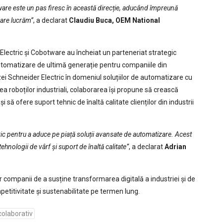
tware este un pas firesc în această direcție, aducând împreună
care lucrăm”
, a declarat
Claudiu Buca, OEM National
Electric și Cobotware au încheiat un parteneriat strategic
utomatizare de ultimă generație pentru companiile din
ei Schneider Electric în domeniul soluțiilor de automatizare cu
 roboților industriali, colaborarea își propune să crească
 să ofere suport tehnic de înaltă calitate clienților din industrii
c pentru a aduce pe piață soluții avansate de automatizare. Acest
ehnologii de vârf și suport de înaltă calitate”
, a declarat
Adrian
companii de a susține transformarea digitală a industriei și de
petitivitate și sustenabilitate pe termen lung.
colaborativ