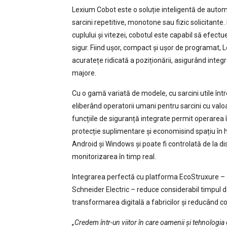
Lexium Cobot este o soluție inteligentă de autom
sarcini repetitive, monotone sau fizic solicitant
cuplului și vitezei, cobotul este capabil să efect
sigur. Fiind ușor, compact și ușor de programat, Le
acuratețe ridicată a poziționării, asigurând integra
majore.
Cu o gamă variată de modele, cu sarcini utile între
eliberând operatorii umani pentru sarcini cu valo
funcțiile de siguranță integrate permit operare
protecție suplimentare și economisind spațiu în 
Android și Windows și poate fi controlată de la di
monitorizarea în timp real.
Integrarea perfectă cu platforma EcoStruxure – a
Schneider Electric – reduce considerabil timpul d
transformarea digitală a fabricilor și reducând co
„Credem într-un viitor în care oamenii și tehnologia