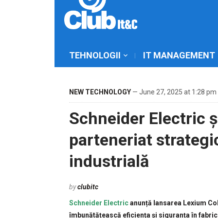
TEHNOLOGII
IT MANAGEMENT
NEW TECHNOLOGY
— June 27, 2025 at 1:28 pm
Schneider Electric 
parteneriat strateg
industrială
by
clubitc
Schneider Electric
anunță lansarea Lexium Cobo
îmbunătățească eficiența și siguranța în fabri