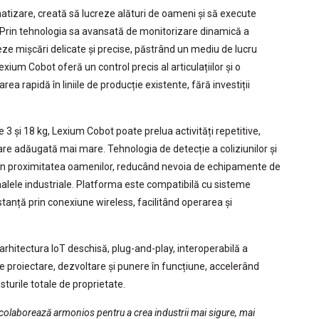
atizare, creată să lucreze alături de oameni și să execute
e. Prin tehnologia sa avansată de monitorizare dinamică a
ueze mișcări delicate și precise, păstrând un mediu de lucru
xium Cobot oferă un control precis al articulațiilor și o
rea rapidă în liniile de producție existente, fără investiții
 3 și 18 kg, Lexium Cobot poate prelua activități repetitive,
are adăugată mai mare. Tehnologia de detecție a coliziunilor și
a în proximitatea oamenilor, reducând nevoia de echipamente de
halele industriale. Platforma este compatibilă cu sisteme
stanță prin conexiune wireless, facilitând operarea și
rhitectura IoT deschisă, plug-and-play, interoperabilă a
e proiectare, dezvoltare și punere în funcțiune, accelerând
sturile totale de proprietate.
 colaborează armonios pentru a crea industrii mai sigure, mai