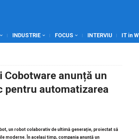
INDUSTRIE
FOCUS
INTERVIU
IT in 
și Cobotware anunță un
ic pentru automatizarea
t, un robot colaborativ de ultimă generație, proiectat să
cile moderne. În același timp, compania anunță un