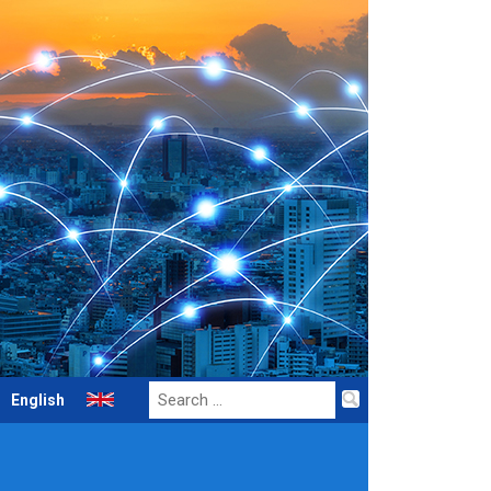
Search
English
for: