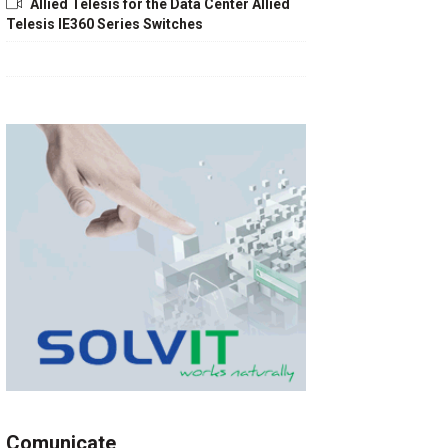
Allied Telesis for the Data Center Allied
Telesis IE360 Series Switches
Comunicate