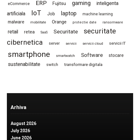
ERP
gaming
Fujitsu
inteligenta
eCommerce
IoT
laptop
artificiala
Job
machine learning
Orange
malware
mobilitate
protectie date
ransomware
securitate
Securitate
retail
retea
SaaS
cibernetica
server
servicii IT
servicii
servicii cloud
smartphone
Software
stocare
smartwatch
sustenabilitate
switch
transformare digitala
Arhiva
August 2026
July 2026
June 2026