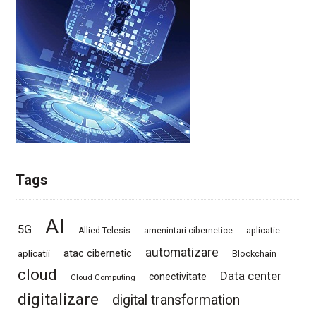
Tags
AI
5G
Allied Telesis
amenintari cibernetice
aplicatie
automatizare
atac cibernetic
aplicatii
Blockchain
cloud
Data center
conectivitate
Cloud Computing
digitalizare
digital transformation