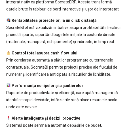
integrat nativ cu platforma SocrateERP. Acesta transformă
datele brute în tablouri de bord interactive și ușor de interpretat.
Rentabilitatea proiectelor, la un click distanță
SocrateBI oferă vizualizări intuitive asupra profitabilității fiecărui
proiect în parte, raportând bugetele inițiale la costurile directe
(materiale, manoperă, echipamente) și indirecte, în timp real.
Control total asupra cash-flow-ului
Prin corelarea automată a plăților programate cu termenele
contractuale, SocrateBI permite proiecții precise ale fluxului de
numerar și identificarea anticipată a riscurilor de lichiditate.
Performanța echipelor și a șantierelor
Rapoarte de productivitate și eficiență, care ajută managerii să
identifice rapid deviațiile, întârzierile și să aloce resursele acolo
unde este nevoie.
Alerte inteligente și decizii proactive
Sistemul poate semnala automat depășirile de buget,