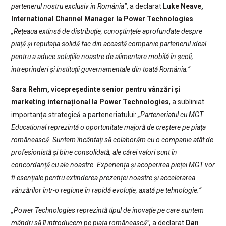
partenerul nostru exclusiv în România”
, a declarat
Luke Neave,
International Channel Manager la Power Technologies
.
„Rețeaua extinsă de distribuție, cunoștințele aprofundate despre
piață și reputația solidă fac din această companie partenerul ideal
pentru a aduce soluțiile noastre de alimentare mobilă în școli,
întreprinderi și instituții guvernamentale din toată România.”
Sara Rehm, vicepreședinte senior pentru vânzări și
marketing internațional la Power Technologies
, a subliniat
importanța strategică a parteneriatului:
„Parteneriatul cu MGT
Educational reprezintă o oportunitate majoră de creștere pe piața
românească. Suntem încântați să colaborăm cu o companie atât de
profesionistă și bine consolidată, ale cărei valori sunt în
concordanță cu ale noastre. Experiența și acoperirea pieței MGT vor
fi esențiale pentru extinderea prezenței noastre și accelerarea
vânzărilor într-o regiune în rapidă evoluție, axată pe tehnologie.”
„Power Technologies reprezintă tipul de inovație pe care suntem
mândri să îl introducem pe piața românească”,
a declarat
Dan