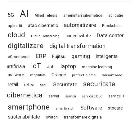
AI
5G
Allied Telesis
amenintari cibernetice
aplicatie
automatizare
atac cibernetic
aplicatii
Blockchain
cloud
Data center
conectivitate
Cloud Computing
digitalizare
digital transformation
ERP
gaming
Fujitsu
inteligenta
eCommerce
IoT
laptop
artificiala
Job
machine learning
Orange
malware
mobilitate
protectie date
ransomware
securitate
Securitate
retail
retea
SaaS
cibernetica
server
servicii IT
servicii
servicii cloud
smartphone
Software
stocare
smartwatch
sustenabilitate
switch
transformare digitala