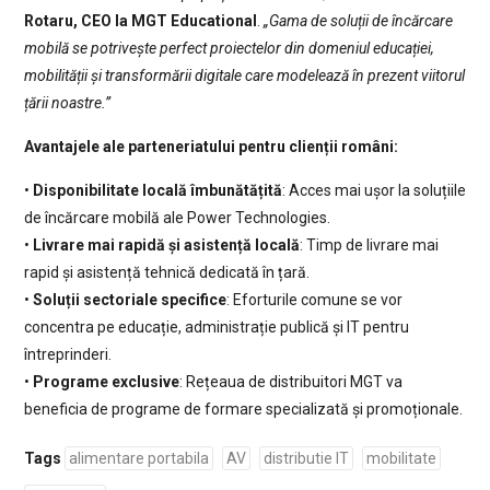
Rotaru, CEO la MGT Educational
.
„Gama de soluții de încărcare
mobilă se potrivește perfect proiectelor din domeniul educației,
mobilității și transformării digitale care modelează în prezent viitorul
țării noastre.”
Avantajele ale parteneriatului pentru clienții români:
•
Disponibilitate locală îmbunătățită
: Acces mai ușor la soluțiile
de încărcare mobilă ale Power Technologies.
•
Livrare mai rapidă și asistență locală
: Timp de livrare mai
rapid și asistență tehnică dedicată în țară.
•
Soluții sectoriale specifice
: Eforturile comune se vor
concentra pe educație, administrație publică și IT pentru
întreprinderi.
•
Programe exclusive
: Rețeaua de distribuitori MGT va
beneficia de programe de formare specializată și promoționale.
Tags
alimentare portabila
AV
distributie IT
mobilitate