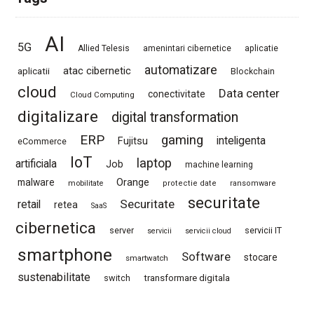
AI
5G
Allied Telesis
amenintari cibernetice
aplicatie
automatizare
atac cibernetic
aplicatii
Blockchain
cloud
Data center
conectivitate
Cloud Computing
digitalizare
digital transformation
ERP
gaming
Fujitsu
inteligenta
eCommerce
IoT
laptop
artificiala
Job
machine learning
Orange
malware
mobilitate
protectie date
ransomware
securitate
Securitate
retail
retea
SaaS
cibernetica
server
servicii IT
servicii
servicii cloud
smartphone
Software
stocare
smartwatch
sustenabilitate
switch
transformare digitala