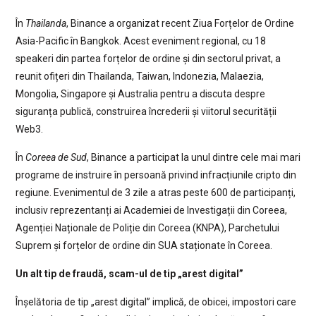
În
Thailanda
, Binance a organizat recent Ziua Forțelor de Ordine
Asia-Pacific în Bangkok. Acest eveniment regional, cu 18
speakeri din partea forțelor de ordine și din sectorul privat, a
reunit ofițeri din Thailanda, Taiwan, Indonezia, Malaezia,
Mongolia, Singapore și Australia pentru a discuta despre
siguranța publică, construirea încrederii și viitorul securității
Web3.
În
Coreea de Sud
, Binance a participat la unul dintre cele mai mari
programe de instruire în persoană privind infracțiunile cripto din
regiune. Evenimentul de 3 zile a atras peste 600 de participanți,
inclusiv reprezentanți ai Academiei de Investigații din Coreea,
Agenției Naționale de Poliție din Coreea (KNPA), Parchetului
Suprem și forțelor de ordine din SUA staționate în Coreea.
Un alt tip de fraudă, scam-ul de tip „arest digital”
Înșelătoria de tip „arest digital” implică, de obicei, impostori care