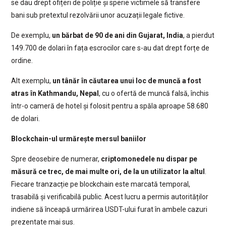
se dau drept ofițeri de poliție și sperie victimele să transfere
bani sub pretextul rezolvării unor acuzații legale fictive.
De exemplu,
un bărbat de 90 de ani din Gujarat, India
, a pierdut
149.700 de dolari în fața escrocilor care s-au dat drept forțe de
ordine.
Alt exemplu,
un tânăr în căutarea unui loc de muncă a fost
atras în Kathmandu, Nepal
, cu o ofertă de muncă falsă, închis
într-o cameră de hotel și folosit pentru a spăla aproape 58.680
de dolari.
Blockchain-ul urmărește mersul baniilor
Spre deosebire de numerar,
criptomonedele nu dispar pe
măsură ce trec, de mai multe ori, de la un utilizator la altul
.
Fiecare tranzacție pe blockchain este marcată temporal,
trasabilă și verificabilă public. Acest lucru a permis autorităților
indiene să înceapă urmărirea USDT-ului furat în ambele cazuri
prezentate mai sus.