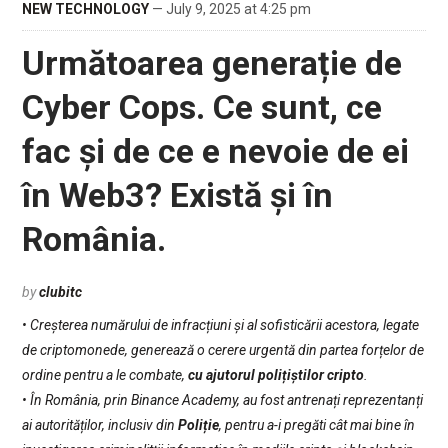
NEW TECHNOLOGY
— July 9, 2025 at 4:25 pm
Următoarea generație de
Cyber Cops. Ce sunt, ce
fac și de ce e nevoie de ei
în Web3? Există și în
România.
by
clubitc
• Creșterea numărului de infracțiuni și al sofisticării acestora, legate
de criptomonede, generează o cerere urgentă din partea forțelor de
ordine pentru a le combate,
cu ajutorul polițiștilor cripto
.
• În România, prin Binance Academy, au fost antrenați reprezentanți
ai autorităților, inclusiv din
Poliție
, pentru a-i pregăti cât mai bine în