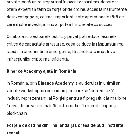
private joacă un rol important în acest ecosistem, deoarece
oferă expertiză tehnică forțelor de ordine, acces la instrumente
de investigație și, cel mai important, date operaționale fără de
care multe investigații nu ar putea fi încheiate cu succes.
Colaborând, sectoarele public și privat pot reduce lacunele
critice de capacitate și resurse, ceea ce duce la răspunsuri mai
rapide la amenințările emergente, făcând lupta împotriva
infracțiunilor cripto mai eficientă.
Binance Academy ajută în România
În România, prin
Binance Academy
, s-au derulat în ultimii ani
variate workshop-uri ori cursuri prin care se “antrenează”
inclusiv reprezentanți ai Poliției pentru a fi pregătiți cât mai bine
în investigarea criminalității informatice în mediile cripto și
blockchain.
Forțele de ordine din Thailanda și Coreea de Sud, instruite
recent