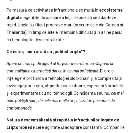
Pe măsură ce activitatea infracțională se mută în
ecosisteme
digitale
, agențiile de aplicare a legii trebuie să se adapteze
rapid. Unele au făcut progrese mari (precum cele din Coreea și
Thailanda), în timp ce altele întâmpină dificultăți în a ține pasul
cu tehnologiile descentralizate.
Ce este și cum arată un „polițist cripto”?
Apare un nou tip de agent al forțelor de ordine, ca răspuns la
criminalitatea cibernetică din ce în ce mai sofisticată
. El are o
înțelegere profundă a tehnologiei blockchain și a complexității
investigațiilor cripto, obținute prin instruire, experiență practică
și experimentarea cu noi tehnologii. Coincidență sau nu,
cei mai
buni polițiști sunt, de cele mai multe ori, utilizatori pasionați de
criptomonede
.
Natura descentralizată și rapidă a infracțiunilor legate de
criptomonede
cere agilitate și adaptare constantă. Companiile