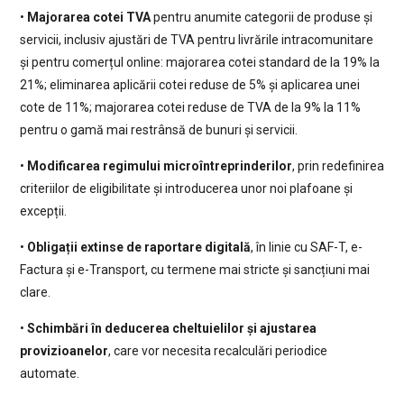
•
Majorarea cotei TVA
pentru anumite categorii de produse și
servicii, inclusiv ajustări de TVA pentru livrările intracomunitare
și pentru comerțul online: majorarea cotei standard de la 19% la
21%; eliminarea aplicării cotei reduse de 5% și aplicarea unei
cote de 11%; majorarea cotei reduse de TVA de la 9% la 11%
pentru o gamă mai restrânsă de bunuri și servicii.
•
Modificarea regimului microîntreprinderilor
, prin redefinirea
criteriilor de eligibilitate și introducerea unor noi plafoane și
excepții.
•
Obligații extinse de raportare digitală
, în linie cu SAF-T, e-
Factura și e-Transport, cu termene mai stricte și sancțiuni mai
clare.
•
Schimbări în deducerea cheltuielilor și ajustarea
provizioanelor
, care vor necesita recalculări periodice
automate.