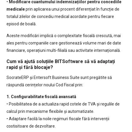
•
Modificare cuantumului indemnizațiilor pentru concediile
medicale
prin aplicarea unui procent diferențiat în funcție de
totalul zilelor de concediu medical acordate pentru fiecare
episod de boală.
Aceste modificări implică o complexitate fiscală crescută, mai
ales pentru companiile care gestionează volume mari de date
financiare, operațiuni multi-filială sau activitate internațională.
Cum vă ajută soluțiile BITSoftware să vă adaptați
rapid și fără blocaje?
SocrateERP și Entersoft Business Suite sunt pregătite să
răspundă cerințelor noului Cod Fiscal prin:
1. Configurabilitate fiscală avansată
• Posibilitatea de a actualiza rapid cotele de TVA și regulile de
calcul prin mecanisme flexibile și automatizate.
• Adaptare facilă la noile regimuri fiscale fără intervenții
costisitoare de dezvoltare.