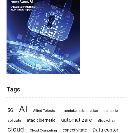
Tags
AI
5G
Allied Telesis
amenintari cibernetice
aplicatie
automatizare
atac cibernetic
aplicatii
Blockchain
cloud
Data center
conectivitate
Cloud Computing