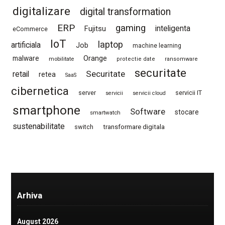
digitalizare
digital transformation
ERP
gaming
Fujitsu
inteligenta
eCommerce
IoT
laptop
artificiala
Job
machine learning
Orange
malware
mobilitate
protectie date
ransomware
securitate
Securitate
retail
retea
SaaS
cibernetica
server
servicii IT
servicii
servicii cloud
smartphone
Software
stocare
smartwatch
sustenabilitate
switch
transformare digitala
Arhiva
August 2026