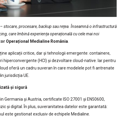
– stocare, procesare, backup sau
rețea. Înseamnă o infrastructură
cing,
care îmbină experiența operațională cu cele mai noi
tor Operațional Medialine România
.
e aplicații critice, dar și tehnologii emergente: containere,
ri hiperconvergente (HCI) și dezvoltare cloud-native. Iar pentru
loud oferă un cadru suveran în care modelele pot fi antrenate
in jurisdicția UE.
izată și sigură
din Germania și Austria, certificate ISO 27001 și EN50600,
zic și digital. În plus, suveranitatea datelor este garantată:
l este gestionat exclusiv de echipele Medialine.