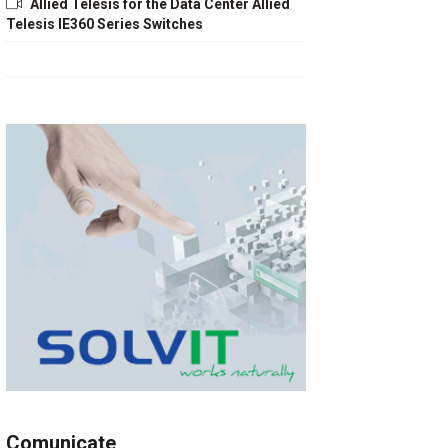
Allied Telesis for the Data Center Allied
Telesis IE360 Series Switches
Comunicate