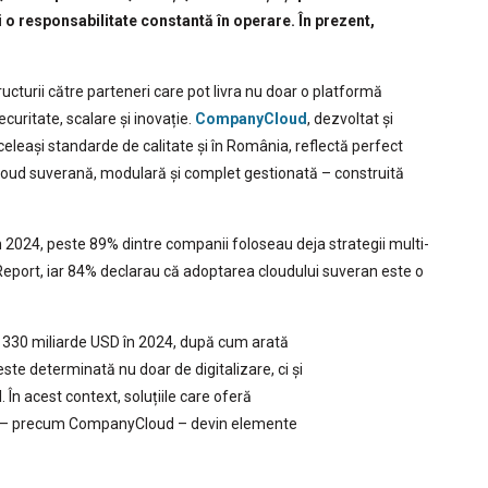
i o responsabilitate constantă în operare. În prezent,
cturii către parteneri care pot livra nu doar o platformă
curitate, scalare și inovație.
CompanyCloud
, dezvoltat și
 aceleași standarde de calitate și în România, reflectă perfect
oud suverană, modulară și complet gestionată – construită
n 2024, peste 89% dintre companii foloseau deja strategii multi-
Report, iar 84% declarau că adoptarea cloudului suveran este o
a 330 miliarde USD în 2024, după cum arată
te determinată nu doar de digitalizare, ci și
În acest context, soluțiile care oferă
nală – precum CompanyCloud – devin elemente