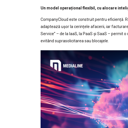
Un model operațional flexibil, cu alocare intel
CompanyCloud este construit pentru eficiență. Resu
adaptează ușor la cerințele afacerii, iar factura
Service” – de la IaaS, la PaaS și SaaS – permit o ut
evitând suprasolicitarea sau blocajele.