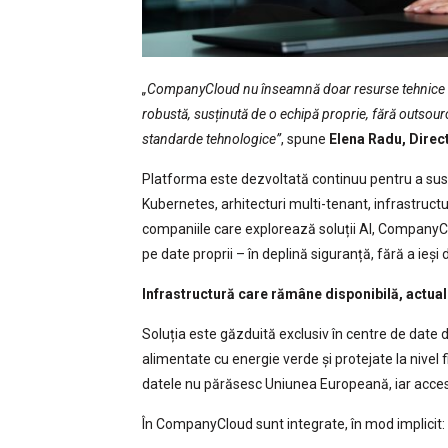
„CompanyCloud nu înseamnă doar resurse tehnice 
robustă, susținută de o echipă proprie, fără outsour
standarde tehnologice”
, spune
Elena
Radu, Direc
Platforma este dezvoltată continuu pentru a susțin
Kubernetes, arhitecturi multi-tenant, infrastructu
companiile care explorează soluții AI, CompanyC
pe date proprii – în deplină siguranță, fără a ieși d
Infrastructură care rămâne disponibilă, actual
Soluția este găzduită exclusiv în centre de date 
alimentate cu energie verde și protejate la nivel fi
datele nu părăsesc Uniunea Europeană, iar accesu
În CompanyCloud sunt integrate, în mod implicit: