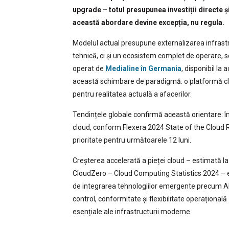
upgrade – totul presupunea investiții directe ș
această abordare devine excepția, nu regula.
Modelul actual presupune externalizarea infrastru
tehnică, ci și un ecosistem complet de operare, se
operat de
Medialine în Germania
, disponibil la
această schimbare de paradigmă: o platformă cl
pentru realitatea actuală a afacerilor.
Tendințele globale confirmă această orientare: î
cloud, conform Flexera 2024 State of the Cloud 
prioritate pentru următoarele 12 luni.
Creșterea accelerată a pieței cloud – estimată l
CloudZero – Cloud Computing Statistics 2024 – es
de integrarea tehnologiilor emergente precum AI. 
control, conformitate și flexibilitate operațio
esențiale ale infrastructurii moderne.