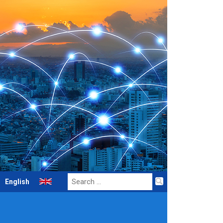
Search
English
for: