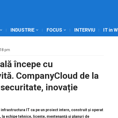
INDUSTRIE
FOCUS
INTERVIU
IT in 
:18 pm
ală începe cu
ivită. CompanyCloud de la
 securitate, inovație
infrastructura IT ca pe un proiect intern, construit și operat
e, la echipe tehnice, licențe, mentenanță și planuri de