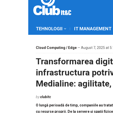
TEHNOLOGII
IT MANAGEMENT
Cloud Computing / Edge
— August 7, 2025 at 5
Transformarea digit
infrastructura potr
Medialine: agilitate,
by
clubitc
O lungă perioadă de timp, companiile au tratat 
cu resurse proprii. De la servere și spații fizic