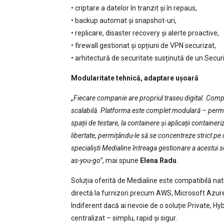
• criptare a datelor în tranzit și în repaus,
• backup automat și snapshot-uri,
• replicare, disaster recovery și alerte proactive,
• firewall gestionat și opțiuni de VPN securizat,
• arhitectură de securitate susținută de un Secu
Modularitate tehnică, adaptare ușoară
„Fiecare companie are propriul traseu digital. Compa
scalabilă. Platforma este complet modulară – permit
spații de testare, la containere și aplicații containe
libertate, permițându-le să se concentreze strict pe 
specialiști Medialine întreaga gestionare a acestui ser
as-you-go”
, mai spune
Elena Radu
.
Soluția oferită de Medialine este compatibilă na
directă la furnizori precum AWS, Microsoft Azur
Indiferent dacă ai nevoie de o soluție Private, Hyb
centralizat – simplu, rapid și sigur.