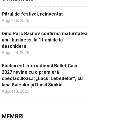
Părul de festival, reinventat
August 6, 2026
Dino Parc Râșnov confirmă maturitatea
unui business, la 11 ani de la
deschidere
August 4, 2026
Bucharest International Ballet Gala
2027 revine cu o premieră
spectaculoasă: „Lacul Lebedelor”, cu
Iana Salenko și Daniil Simkin
August 3, 2026
MEMBRI