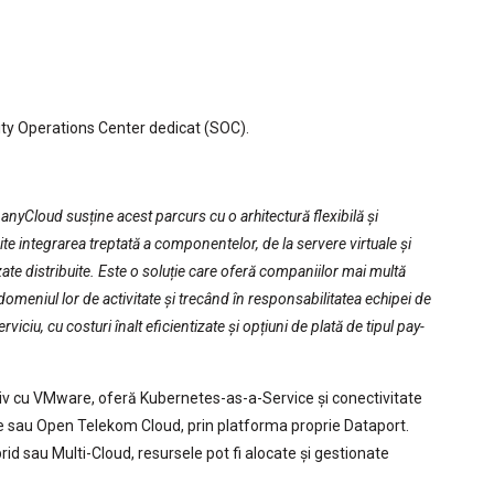
rity Operations Center dedicat (SOC).
nyCloud susține acest parcurs cu o arhitectură flexibilă și
e integrarea treptată a componentelor, de la servere virtuale și
rizate distribuite. Este o soluție care oferă companiilor mai multă
domeniul lor de activitate și trecând în responsabilitatea echipei de
viciu, cu costuri înalt eficientizate și opțiuni de plată de tipul pay-
tiv cu VMware, oferă Kubernetes-as-a-Service și conectivitate
e sau Open Telekom Cloud, prin platforma proprie Dataport.
rid sau Multi-Cloud, resursele pot fi alocate și gestionate