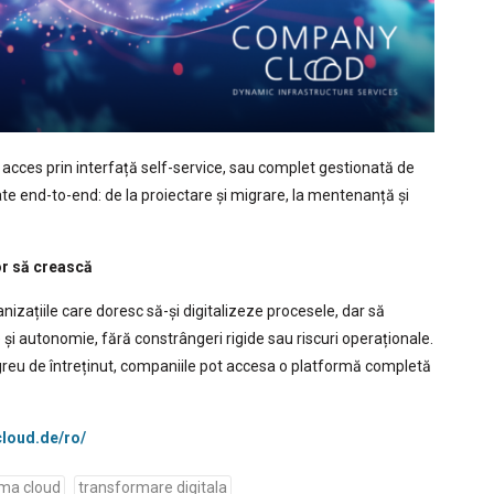
acces prin interfață self-service, sau complet gestionată de
te end-to-end: de la proiectare și migrare, la mentenanță și
or să crească
nizațiile care doresc să-și digitalizeze procesele, dar să
e și autonomie, fără constrângeri rigide sau riscuri operaționale.
și greu de întreținut, companiile pot accesa o platformă completă
loud.de/ro/
rma cloud
transformare digitala