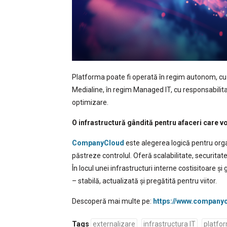
Platforma poate fi operată în regim autonom, cu 
Medialine, în regim Managed IT, cu responsabilita
optimizare.
O infrastructură gândită pentru afaceri care v
CompanyCloud
este alegerea logică pentru orga
păstreze controlul. Oferă scalabilitate, securitat
În locul unei infrastructuri interne costisitoare 
– stabilă, actualizată și pregătită pentru viitor.
Descoperă mai multe pe:
https://www.companyc
Tags
externalizare
infrastructura IT
platfo