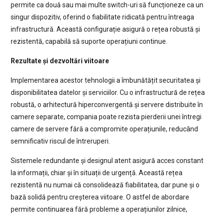
permite ca două sau mai multe switch-uri să funcționeze ca un
singur dispozitiv, oferind o fiabilitate ridicată pentru întreaga
infrastructură. Această configurație asigură o rețea robustă și
rezistentă, capabilă să suporte operațiuni continue.
Rezultate și dezvoltări viitoare
Implementarea acestor tehnologii a îmbunătățit securitatea și
disponibilitatea datelor și serviciilor. Cu o infrastructură de rețea
robustă, o arhitectură hiperconvergentă și servere distribuite în
camere separate, compania poate rezista pierderii unei întregi
camere de servere fără a compromite operațiunile, reducând
semnificativ riscul de întreruperi.
Sistemele redundante și designul atent asigură acces constant
la informații, chiar și în situații de urgență. Această rețea
rezistentă nu numai că consolidează fiabilitatea, dar pune și o
bază solidă pentru creșterea viitoare. O astfel de abordare
permite continuarea fără probleme a operațiunilor zilnice,