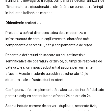
Echilibrând inovația cu tradiția, compania se dedică furnizării de
făinuri naturale și sustenabile, rămânând un punct de referință
în industria italiană de morarit.
Obiectivele proiectului
Proiectul a apărut din necesitatea de a moderniza o
infrastructură de comunicații învechită, abordând atât
componentele serverului, cât și echipamentele de rețea.
Recentele defecțiuni de stocare au cauzat încetiniri
semnificative ale operațiunilor zilnice, cu timpi de rezolvare de
câteva zile și un impact substanțial asupra performanței
afacerii. Aceste incidente au subliniat vulnerabilitățile
structurale ale infrastructurii existente.
Ca răspuns, a fost implementată o abordare de înaltă fiabilitate
pentru a asigura continuitatea afacerii 24 de ore din 24.
Soluția include camere de servere duplicate, separate fizic,