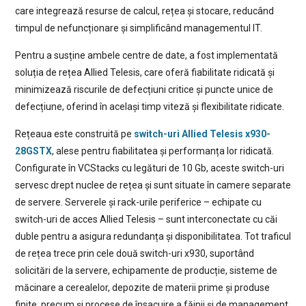
care integrează resurse de calcul, rețea și stocare, reducând
timpul de nefuncționare și simplificând managementul IT.
Pentru a susține ambele centre de date, a fost implementată
soluția de rețea Allied Telesis, care oferă fiabilitate ridicată și
minimizează riscurile de defecțiuni critice și puncte unice de
defecțiune, oferind în același timp viteză și flexibilitate ridicate.
Rețeaua este construită pe
switch-uri Allied Telesis x930-
28GSTX
, alese pentru fiabilitatea și performanța lor ridicată.
Configurate în VCStacks cu legături de 10 Gb, aceste switch-uri
servesc drept nuclee de rețea și sunt situate în camere separate
de servere. Serverele și rack-urile periferice – echipate cu
switch-uri de acces Allied Telesis – sunt interconectate cu căi
duble pentru a asigura redundanța și disponibilitatea. Tot traficul
de rețea trece prin cele două switch-uri x930, suportând
solicitări de la servere, echipamente de producție, sisteme de
măcinare a cerealelor, depozite de materii prime și produse
finite, precum și procese de însacuire a făinii și de management