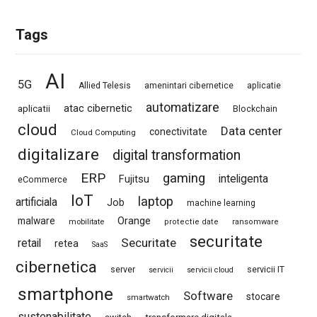
Tags
AI
5G
Allied Telesis
amenintari cibernetice
aplicatie
automatizare
atac cibernetic
aplicatii
Blockchain
cloud
Data center
conectivitate
Cloud Computing
digitalizare
digital transformation
ERP
gaming
Fujitsu
inteligenta
eCommerce
IoT
laptop
artificiala
Job
machine learning
Orange
malware
mobilitate
protectie date
ransomware
securitate
Securitate
retail
retea
SaaS
cibernetica
server
servicii IT
servicii
servicii cloud
smartphone
Software
stocare
smartwatch
sustenabilitate