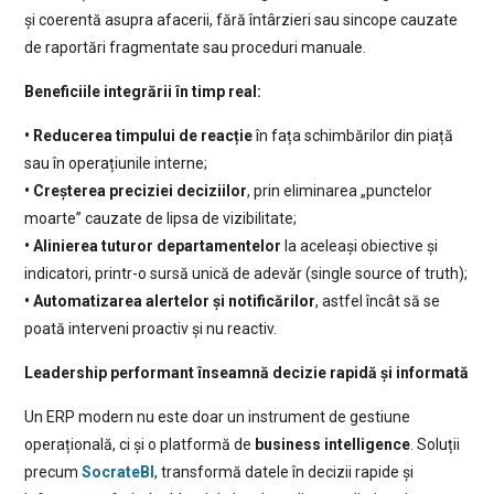
și coerentă asupra afacerii, fără întârzieri sau sincope cauzate
de raportări fragmentate sau proceduri manuale.
Beneficiile integrării în timp real:
• Reducerea timpului de reacție
în fața schimbărilor din piață
sau în operațiunile interne;
• Creșterea preciziei deciziilor
, prin eliminarea „punctelor
moarte” cauzate de lipsa de vizibilitate;
• Alinierea tuturor departamentelor
la aceleași obiective și
indicatori, printr-o sursă unică de adevăr (single source of truth);
• Automatizarea alertelor și notificărilor
, astfel încât să se
poată interveni proactiv și nu reactiv.
Leadership performant înseamnă decizie rapidă și informată
Un ERP modern nu este doar un instrument de gestiune
operațională, ci și o platformă de
business intelligence
. Soluții
precum
SocrateBI
, transformă datele în decizii rapide și