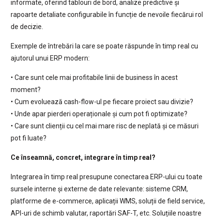
informate, oferind tablouri de bord, analize predictive și
rapoarte detaliate configurabile în funcție de nevoile fiecărui rol
de decizie.
Exemple de întrebări la care se poate răspunde în timp real cu
ajutorul unui ERP modern:
• Care sunt cele mai profitabile linii de business în acest
moment?
• Cum evoluează cash-flow-ul pe fiecare proiect sau divizie?
• Unde apar pierderi operaționale și cum pot fi optimizate?
• Care sunt clienții cu cel mai mare risc de neplată și ce măsuri
pot fi luate?
Ce înseamnă, concret, integrare în timp real?
Integrarea în timp real presupune conectarea ERP-ului cu toate
sursele interne și externe de date relevante: sisteme CRM,
platforme de e-commerce, aplicații WMS, soluții de field service,
API-uri de schimb valutar, raportări SAF-T, etc. Soluțiile noastre