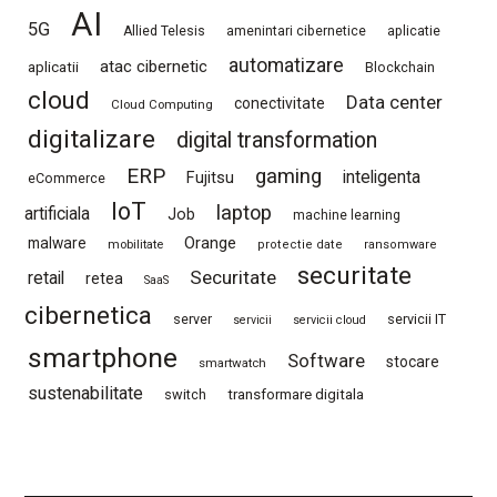
AI
5G
Allied Telesis
amenintari cibernetice
aplicatie
automatizare
atac cibernetic
aplicatii
Blockchain
cloud
Data center
conectivitate
Cloud Computing
digitalizare
digital transformation
ERP
gaming
Fujitsu
inteligenta
eCommerce
IoT
laptop
artificiala
Job
machine learning
Orange
malware
mobilitate
protectie date
ransomware
securitate
Securitate
retail
retea
SaaS
cibernetica
server
servicii IT
servicii
servicii cloud
smartphone
Software
stocare
smartwatch
sustenabilitate
switch
transformare digitala