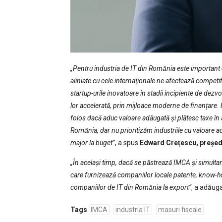
„Pentru industria de IT din Romȃnia este important c
aliniate cu cele internaționale ne afectează competit
startup-urile inovatoare în stadii incipiente de dezv
lor accelerată, prin mijloace moderne de finanțare
folos dacă aduc valoare adăugată și plătesc taxe în a
Romȃnia, dar nu prioritizăm industriile cu valoare a
major la buget”
, a spus
Edward Crețescu, președ
„În același timp, dacă se păstrează IMCA și simultan su
care furnizează companiilor locale patente, know-ho
companiilor de IT din Romȃnia la export”
, a adăug
Tags
IMCA
industria IT
masuri fiscale