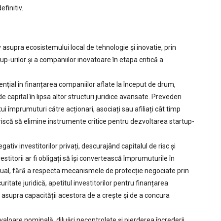
finitiv.
asupra ecosistemului local de tehnologie și inovatie, prin
tup-urilor și a companiilor inovatoare în etapa critică a
ențial în finanțarea companiilor aflate la început de drum,
 capital în lipsa altor structuri juridice avansate. Prevederi
i împrumuturi către acționari, asociați sau afiliați cât timp
 riscă să elimine instrumente critice pentru dezvoltarea startup-
tiv investitorilor privați, descurajând capitalul de risc și
vestitorii ar fi obligați să își convertească împrumuturile în
ctual, fără a respecta mecanismele de protecție negociate prin
curitate juridică, apetitul investitorilor pentru finanțarea
 asupra capacității acestora de a crește și de a concura
valoare nominală, diluări necontrolate și pierderea încrederii