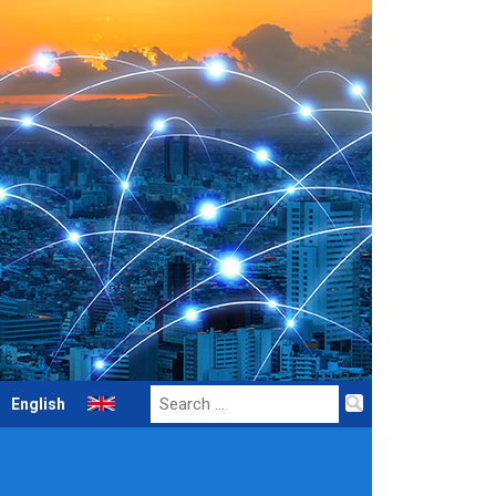
Search
English
for: