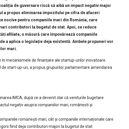
 coaliția de guvernare riscă să aibă un impact negativ major
ul a propus eliminarea impozitului pe cifra de afaceri
axe nocive pentru companiile mari din Romȃnia, care
ari contributori la bugetul de stat. Apoi, se reduce
ntități afiliate, o măsură care împovărează companiile
 de a aplica o legislație deja existentă. Ambele propuneri vor
lor mari.
te în mecanismele de finanțare ale startup-urilor inovatoare.
mul de start-up-uri, a propus grupurilor parlamentare amendarea
inarea IMCA, după ce a devenit clar că veniturile bugetare
actul negativ asupra companiilor mari, românesti și
companiile romȃnești mari, cât și companiile internaționale care
ii fiind deja contributori majori la bugetul de stat.