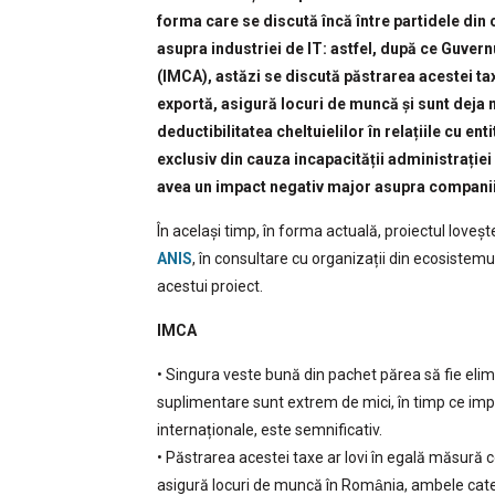
forma care se discută încă între partidele din
asupra industriei de IT: astfel, după ce Guvern
(IMCA), astăzi se discută păstrarea acestei t
exportă, asigură locuri de muncă și sunt deja m
deductibilitatea cheltuielilor în relațiile cu e
exclusiv din cauza incapacității administrației
avea un impact negativ major asupra companii
În același timp, în forma actuală, proiectul loveș
ANIS
, în consultare cu organizații din ecosiste
acestui proiect.
IMCA
• Singura veste bună din pachet părea să fie elim
suplimentare sunt extrem de mici, în timp ce imp
internaționale, este semnificativ.
• Păstrarea acestei taxe ar lovi în egală măsură 
asigură locuri de muncă în Romȃnia, ambele categor