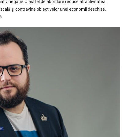
ficativ negativ. O astfel de abordare reduce atractivitatea
fiscală și contravine obiectivelor unei economii deschise,
ă.