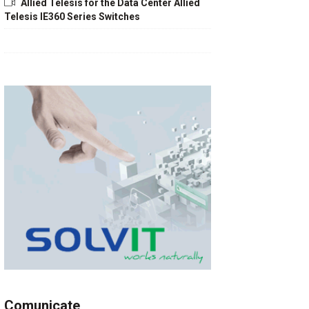
Allied Telesis for the Data Center Allied
Telesis IE360 Series Switches
Comunicate