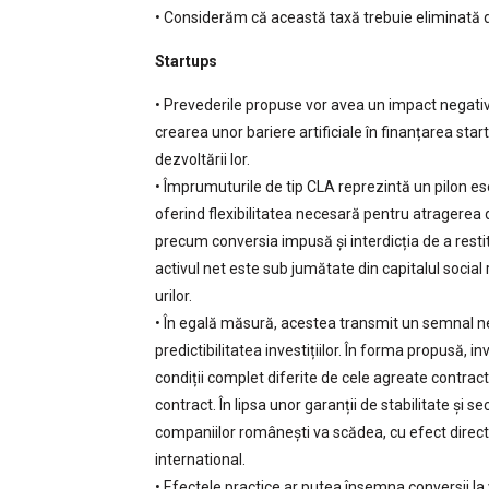
• Considerăm că această taxă trebuie eliminată de
Startups
• Prevederile propuse vor avea un impact negativ 
crearea unor bariere artificiale în finanțarea star
dezvoltării lor.
• Împrumuturile de tip CLA reprezintă un pilon es
oferind flexibilitatea necesară pentru atragerea de
precum conversia impusă și interdicția de a restitu
activul net este sub jumătate din capitalul social
urilor.
• În egală măsură, acestea transmit un semnal nega
predictibilitatea investițiilor. În forma propusă, in
condiții complet diferite de cele agreate contra
contract. În lipsa unor garanții de stabilitate și se
companiilor românești va scădea, cu efect direct
international.
• Efectele practice ar putea însemna conversii la 