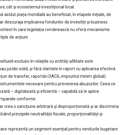
ii, cât și ecosistemul investițional local.
 astăzi piața mondială au beneficiat, în etapele inițiale, de
ar descuraja implicarea fondurilor de investiții și business
n context în care legislația românească nu oferă mecanisme
iple de acțiuni.
tuieli exclusiv în relațiile cu entități afilitate este
juridic solid, și fără claritate în raport cu aplicarea efectivă.
rețuri de transfer, raportări DAC6, impozitul minim global)
 instrumentele necesare pentru prevenirea abuzurilor. Ceea ce
ată – digitalizată și eficientă – capabilă să le aplice
companiile conforme.
ar crea o sancțiune arbitrară și disproporționată și ar discrimina
când principiile neutralității fiscale, proporționalității și
— care reprezintă un segment esențial pentru veniturile bugetare