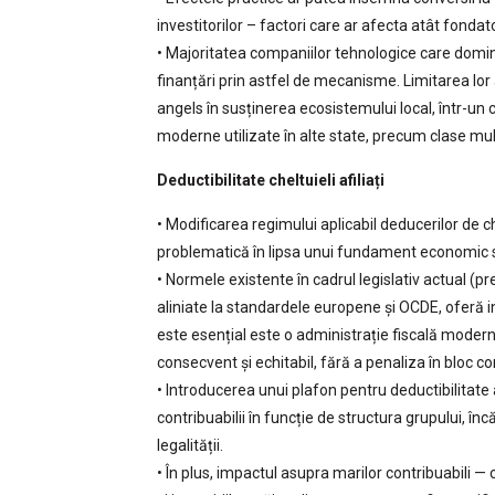
investitorilor – factori care ar afecta atât fondator
• Majoritatea companiilor tehnologice care domină
finanțări prin astfel de mecanisme. Limitarea lor 
angels în susținerea ecosistemului local, într-u
moderne utilizate în alte state, precum clase mult
Deductibilitate cheltuieli afiliați
• Modificarea regimului aplicabil deducerilor de chel
problematică în lipsa unui fundament economic sau 
• Normele existente în cadrul legislativ actual (p
aliniate la standardele europene și OCDE, oferă
este esențial este o administrație fiscală moderniz
consecvent și echitabil, fără a penaliza în bloc 
• Introducerea unui plafon pentru deductibilitate 
contribuabilii în funcție de structura grupului, încăl
legalității.
• În plus, impactul asupra marilor contribuabili 