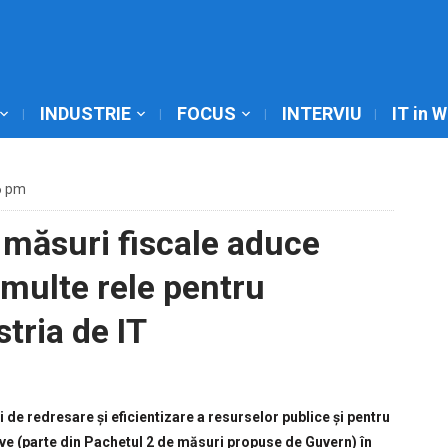
INDUSTRIE
FOCUS
INTERVIU
IT in 
6 pm
 măsuri fiscale aduce
 multe rele pentru
tria de IT
 de redresare și eficientizare a resurselor publice și pentru
e (parte din Pachetul 2 de măsuri propuse de Guvern) în