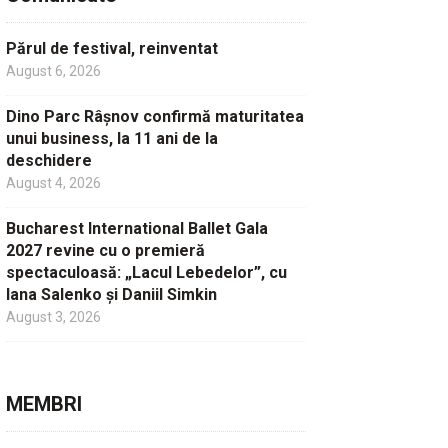
Părul de festival, reinventat
August 6, 2026
Dino Parc Râșnov confirmă maturitatea
unui business, la 11 ani de la
deschidere
August 4, 2026
Bucharest International Ballet Gala
2027 revine cu o premieră
spectaculoasă: „Lacul Lebedelor”, cu
Iana Salenko și Daniil Simkin
August 3, 2026
MEMBRI