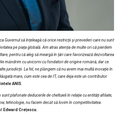
a Guvernul să înțeleagă că orice restricții și prevederi care nu sunt
ivitatea pe piața globală. Am atras atenția de multe ori că pierdem
oltare, pentru că aleg să meargă în țări care favorizează dezvoltarea
. Ne mȃndrim cu unicorni cu fondatori de origine romȃnă, dar ce
lte jurisdicții. La fel, ne plȃngem că nu avem mai multă inovație în
dăugată mare, cum este cea de IT, care deja este un contributor
intele ANIS
.
nt plafonate deducerile de cheltuieli în relație cu entități afiliate,
w, tehnologie, nu facem decȃt să lovim în competitivitatea
at
Edward Crețescu.