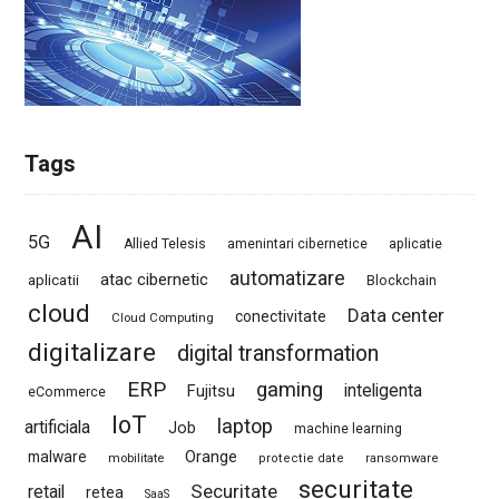
Tags
AI
5G
Allied Telesis
amenintari cibernetice
aplicatie
automatizare
atac cibernetic
aplicatii
Blockchain
cloud
Data center
conectivitate
Cloud Computing
digitalizare
digital transformation
ERP
gaming
Fujitsu
inteligenta
eCommerce
IoT
laptop
artificiala
Job
machine learning
Orange
malware
mobilitate
protectie date
ransomware
securitate
Securitate
retail
retea
SaaS