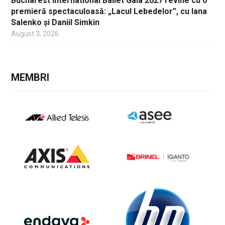
Bucharest International Ballet Gala 2027 revine cu o
premieră spectaculoasă: „Lacul Lebedelor”, cu Iana
Salenko și Daniil Simkin
August 3, 2026
MEMBRI