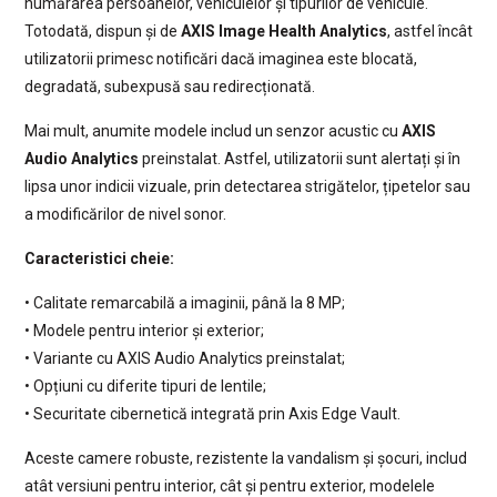
numărarea persoanelor, vehiculelor și tipurilor de vehicule.
Totodată, dispun și de
AXIS Image Health Analytics
, astfel încât
utilizatorii primesc notificări dacă imaginea este blocată,
degradată, subexpusă sau redirecționată.
Mai mult, anumite modele includ un senzor acustic cu
AXIS
Audio Analytics
preinstalat. Astfel, utilizatorii sunt alertați și în
lipsa unor indicii vizuale, prin detectarea strigătelor, țipetelor sau
a modificărilor de nivel sonor.
Caracteristici cheie:
• Calitate remarcabilă a imaginii, până la 8 MP;
• Modele pentru interior și exterior;
• Variante cu AXIS Audio Analytics preinstalat;
• Opțiuni cu diferite tipuri de lentile;
• Securitate cibernetică integrată prin Axis Edge Vault.
Aceste camere robuste, rezistente la vandalism și șocuri, includ
atât versiuni pentru interior, cât și pentru exterior, modelele