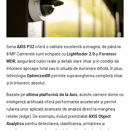
Seria
AXIS P32
oferă o calitate excelentă a imaginii, de până la
8 MP. Camerele sunt echipate cu
Lightfinder 2.0
și
Forensic
WDR
, asigurând culori reale și detalii clare chiar și în condiții de
întuneric aproape total sau în situații de iluminare dificilă. În plus,
tehnologia
OptimizedIR
permite supravegherea completă chiar
și în întuneric absolut.
Bazate pe
ultima platformă de la Axis
, aceste camere dome cu
inteligență artificială oferă performanțe accelerate și permit
rularea unor aplicații avansate de analiză direct la marginea
rețelei (edge). De exemplu, includ preinstalat
AXIS Object
Analytics
pentru detectarea, clasificarea, urmărirea și