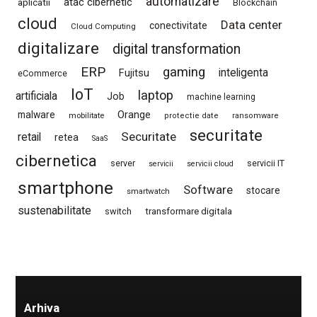
automatizare
atac cibernetic
aplicatii
Blockchain
cloud
Data center
conectivitate
Cloud Computing
digitalizare
digital transformation
ERP
gaming
Fujitsu
inteligenta
eCommerce
IoT
laptop
artificiala
Job
machine learning
Orange
malware
mobilitate
protectie date
ransomware
securitate
Securitate
retail
retea
SaaS
cibernetica
server
servicii IT
servicii
servicii cloud
smartphone
Software
stocare
smartwatch
sustenabilitate
switch
transformare digitala
Arhiva