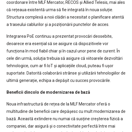
coordonare între MLF Mercator, RECOS și Allied Telesis, mai ales
că rețeaua existentă urma să fie integrată în noua soluție.
Structura complexă a noii clădiri a necesitat o planificare atentă
a traseului cablurilor și a poziționării punctelor de acces.
Integrarea PoE continuu a prezentat provocări deosebite,
deoarece era esențial să se asigure că dispozitivele vor
funcționa în mod fiabil chiar și în cazul unor pene de curent. În
cele din urmă, soluția trebuia să asigure că viitoarele dezvoltări
tehnologice, cum ar fi IoT și aplicațiile cloud, puteau fi ușor
suportate. Datorită colaborării strânse și utilizării tehnologiilor de
ultimă generație, echipa a depășit cu succes provocările.
Beneficii dincolo de modernizarea de bază
Noua infrastructură de rețea de la MLF Mercator oferă o
multitudine de beneficii care depășesc cu mult modernizarea de
bază. Această extindere nu numai că susține creșterea fizică a
companiei, dar asigură și o conectivitate perfectă între mai