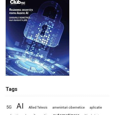
Tags
AI
5G
Allied Telesis
amenintari cibernetice
aplicatie