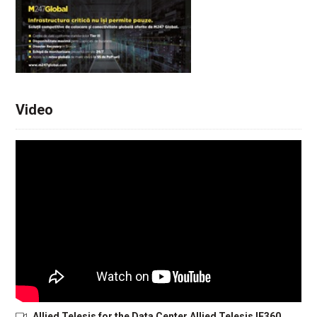
Video
Allied Telesis for the Data Center Allied Telesis IE360