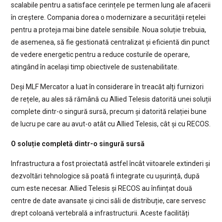
scalabile pentru a satisface cerințele pe termen lung ale afacerii
în creștere. Compania dorea o modernizare a securității rețelei
pentru a proteja mai bine datele sensibile. Noua soluție trebuia,
de asemenea, să fie gestionată centralizat și eficientă din punct
de vedere energetic pentru a reduce costurile de operare,
atingând în același timp obiectivele de sustenabilitate.
Deși MLF Mercator a luat în considerare în treacăt alți furnizori
de rețele, au ales să rămână cu Allied Telesis datorită unei soluții
complete dintr-o singură sursă, precum și datorită relației bune
de lucru pe care au avut-o atât cu Allied Telesis, cât și cu RECOS.
O soluție completă dintr-o singură sursă
Infrastructura a fost proiectată astfel încât viitoarele extinderi și
dezvoltări tehnologice să poată fi integrate cu ușurință, după
cum este necesar. Allied Telesis și RECOS au înființat două
centre de date avansate și cinci săli de distribuție, care servesc
drept coloană vertebrală a infrastructurii. Aceste facilități