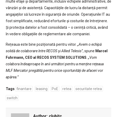
multe etaje și departamente, inclusiv echipele administrative, de
vânzări și de asistență. Capacitățile de lucru la distanță permit
angajaților să lucreze în siguranță de oriunde. Operațiunile IT au
fost simplificate, reducând eforturile și costurile de întreținere.
Și protecția datelor a fost consolidată – o cerință critică, având
în vedere obligațiile de reglementare ale companiei.
Rețeaua este bine poziționată pentru viitor.
„Avem o echipă
solidă de colaborare între RECOS și Allied Telesis”
, spune
Marcel
Fuhrmann, CEO al RECOS SYSTEM SOLUTIONS
.
„Vom
colabora îndeaproape în anii următori pentru a menține rețeaua
MLF Mercator pregătită pentru orice oportunități de afaceri vor
apărea.”
Tags
finantare
leasing
PoE
retea
securitate retea
switch
Author:
clubitc