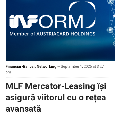
Financiar-Bancar
,
Networking
— September 1, 2025 at 3:27
pm
MLF Mercator-Leasing își
asigură viitorul cu o rețea
avansată