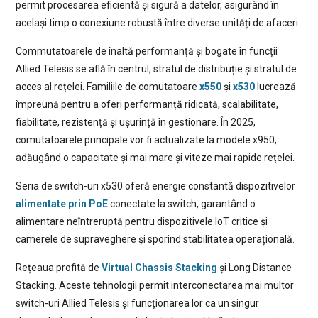
permit procesarea eficientă și sigură a datelor, asigurând în
același timp o conexiune robustă între diverse unități de afaceri.
Commutatoarele de înaltă performanță și bogate în funcții
Allied Telesis se află în centrul, stratul de distribuție și stratul de
acces al rețelei. Familiile de comutatoare
x550
și
x530
lucrează
împreună pentru a oferi performanță ridicată, scalabilitate,
fiabilitate, rezistență și ușurință în gestionare. În 2025,
comutatoarele principale vor fi actualizate la modele x950,
adăugând o capacitate și mai mare și viteze mai rapide rețelei.
Seria de switch-uri x530 oferă energie constantă dispozitivelor
alimentate prin PoE
conectate la switch, garantând o
alimentare neîntreruptă pentru dispozitivele IoT critice și
camerele de supraveghere și sporind stabilitatea operațională.
Rețeaua profită de
Virtual Chassis Stacking
și Long Distance
Stacking. Aceste tehnologii permit interconectarea mai multor
switch-uri Allied Telesis și funcționarea lor ca un singur