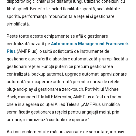
dispozitiv logic, chiar și pe distanțe lungi, utilizând conexiuni cu
fibră optică. Beneficiile includ fiabilitate sporită, scalabilitate
sporită, performanță îmbunătățită a rețelei și gestionare
simplificată.
Peste toate aceste echipamente se află o gestionare
centralizată bazată pe
Autonomous Management Framework
Plus
(AMF Plus), o suită sofisticată de instrumente de
gestionare care oferă o abordare automatizată și simplificată a
gestionării rețelei. Funcții puternice precum gestionarea
centralizată, backup automat, upgrade automat, aprovizionare
automată și recuperare automată permit crearea de rețele
plug-and-play și gestionarea zero-touch. Potrivit lui Michael
Bock, manager IT la MLF Mercator, AMF Plus a fost un factor
cheie în alegerea soluției Allied Telesis. „AMF Plus simplifică
semnificativ gestionarea rețelei pentru angajații mei și, prin
urmare, minimizează costurile de operare.”
Au fost implementate măsuri avansate de securitate, inclusiv