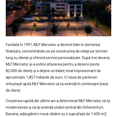
Fondată în 1991, MLF Mercator a devenit lider în domeniul
finanțării, concentrându-se pe construirea de relații pe termen
lung cu clienții și oferind servicii personalizate. După trei decenii,
MLF Mercator și-a extins afacerea pentru a deservi peste
82.000 de clienți și a deține un bilanț total impresionant de
aproximativ 1,857 miliarde de euro. O rețea de parteneri
entuziaști ajută MLF Mercator să își extindă în continuare baza
de clienți.
Creșterea rapidă din ultimii ani a determinat MLF Mercator să își
modernizeze și să își extindă sediul central din Schweinfurt,
Bavaria, adăugând o nouă clădire cu o suprafață de 1.600 m2.