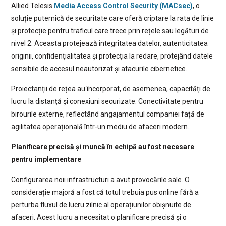
Allied Telesis
Media Access Control Security (MACsec)
, o
soluție puternică de securitate care oferă criptare la rata de linie
și protecție pentru traficul care trece prin rețele sau legături de
nivel 2. Aceasta protejează integritatea datelor, autenticitatea
originii, confidențialitatea și protecția la redare, protejând datele
sensibile de accesul neautorizat și atacurile cibernetice.
Proiectanții de rețea au încorporat, de asemenea, capacități de
lucru la distanță și conexiuni securizate. Conectivitate pentru
birourile externe, reflectând angajamentul companiei față de
agilitatea operațională într-un mediu de afaceri modern.
Planificare precisă și muncă în echipă au fost necesare
pentru implementare
Configurarea noii infrastructuri a avut provocările sale. O
considerație majoră a fost că totul trebuia pus online fără a
perturba fluxul de lucru zilnic al operațiunilor obișnuite de
afaceri. Acest lucru a necesitat o planificare precisă și o