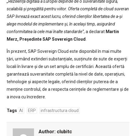
„Reziliența digitală a Europei depinde de o suveranitate sigură,
scalabilă și pregătită pentru viitor. Oferta completă de cloud suveran
SAP livrează exact acest lucru, oferind clienților libertatea de a-și
alege modelul de implementare și, în același timp, asigurând
conformitatea la cele mai înalte standarde”
, a declarat
Martin
Merz, Președinte SAP Sovereign Cloud
.
În prezent, SAP Sovereign Cloud este disponibil în mai multe
țări, urmând extinderi substanțiale, susținute de sute de experți
locali în livrare și de un set amplu de certificări. Această ofertă
garantează suveranitate completă la nivel de date, operațiuni,
tehnologie și aspecte legale, oferind clienților puterea de a
menține controlul, de a respecta cerințele de reglementare și de
a inova cu încredere.
Tags
AI
ERP
infrastructura cloud
Author:
clubitc