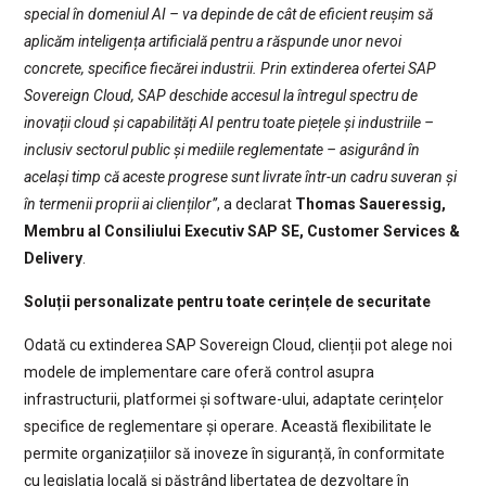
special în domeniul AI – va depinde de cât de eficient reușim să
aplicăm inteligența artificială pentru a răspunde unor nevoi
concrete, specifice fiecărei industrii. Prin extinderea ofertei SAP
Sovereign Cloud, SAP deschide accesul la întregul spectru de
inovații cloud și capabilități AI pentru toate piețele și industriile –
inclusiv sectorul public și mediile reglementate – asigurând în
același timp că aceste progrese sunt livrate într-un cadru suveran și
în termenii proprii ai clienților”
, a declarat
Thomas Saueressig,
Membru al Consiliului Executiv SAP SE, Customer Services &
Delivery
.
Soluții personalizate pentru toate cerințele de securitate
Odată cu extinderea SAP Sovereign Cloud, clienții pot alege noi
modele de implementare care oferă control asupra
infrastructurii, platformei și software-ului, adaptate cerințelor
specifice de reglementare și operare. Această flexibilitate le
permite organizațiilor să inoveze în siguranță, în conformitate
cu legislația locală și păstrând libertatea de dezvoltare în