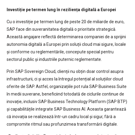
Investiție pe termen lung în reziliența digitală a Europei
Cu o investiție pe termen lung de peste 20 de miliarde de euro,
SAP face din suveranitatea digitală o prioritate strategică.
Această angajare reflectă determinarea companiei de a sprijini
autonomia digitală a Europei prin soluții cloud mai sigure, locale
și conforme cu reglementările, concepute special pentru
sectorul public și industriile puternic reglementate.
Prin SAP Sovereign Cloud, clienții nu obțin doar control asupra
infrastructurii, ci și acces la întregul potențial al soluțiilor cloud
oferite de SAP. Astfel, organizațiile pot rula SAP Business Suite
în medii suverane, beneficiind totodată de ciclurile continue de
inovație, inclusiv SAP Business Technology Platform (SAP BTP)
și capabilitățile integrate SAP Business AI. Aceasta garantează
că inovația se realizează într-un cadru local și sigur, fără a
compromite ritmul sau profunzimea transformării digitale.