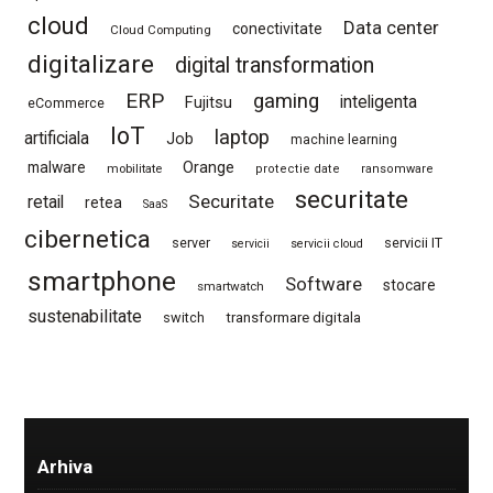
cloud
Data center
conectivitate
Cloud Computing
digitalizare
digital transformation
ERP
gaming
Fujitsu
inteligenta
eCommerce
IoT
laptop
artificiala
Job
machine learning
Orange
malware
mobilitate
protectie date
ransomware
securitate
Securitate
retail
retea
SaaS
cibernetica
server
servicii IT
servicii
servicii cloud
smartphone
Software
stocare
smartwatch
sustenabilitate
switch
transformare digitala
Arhiva