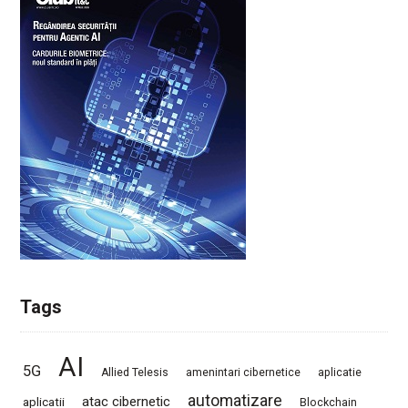
Tags
AI
5G
Allied Telesis
amenintari cibernetice
aplicatie
automatizare
atac cibernetic
aplicatii
Blockchain