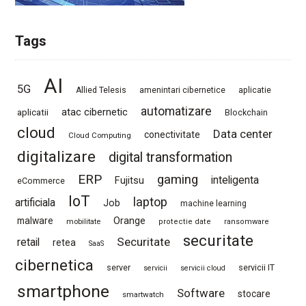
Tags
AI
5G
Allied Telesis
amenintari cibernetice
aplicatie
automatizare
atac cibernetic
aplicatii
Blockchain
cloud
Data center
conectivitate
Cloud Computing
digitalizare
digital transformation
ERP
gaming
Fujitsu
inteligenta
eCommerce
IoT
laptop
artificiala
Job
machine learning
Orange
malware
mobilitate
protectie date
ransomware
securitate
Securitate
retail
retea
SaaS
cibernetica
server
servicii IT
servicii
servicii cloud
smartphone
Software
stocare
smartwatch