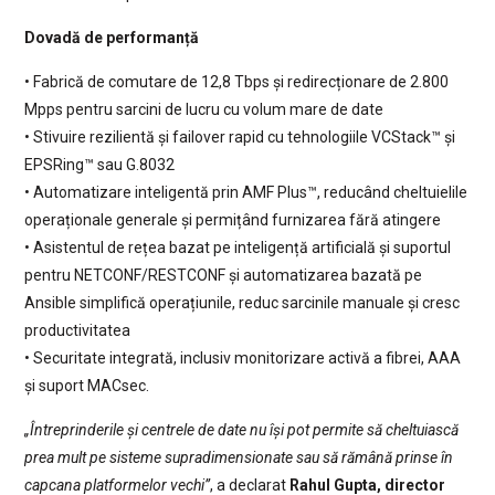
Dovadă de performanță
• Fabrică de comutare de 12,8 Tbps și redirecționare de 2.800
Mpps pentru sarcini de lucru cu volum mare de date
• Stivuire rezilientă și failover rapid cu tehnologiile VCStack™ și
EPSRing™ sau G.8032
• Automatizare inteligentă prin AMF Plus™, reducând cheltuielile
operaționale generale și permițând furnizarea fără atingere
• Asistentul de rețea bazat pe inteligență artificială și suportul
pentru NETCONF/RESTCONF și automatizarea bazată pe
Ansible simplifică operațiunile, reduc sarcinile manuale și cresc
productivitatea
• Securitate integrată, inclusiv monitorizare activă a fibrei, AAA
și suport MACsec.
„Întreprinderile și centrele de date nu își pot permite să cheltuiască
prea mult pe sisteme supradimensionate sau să rămână prinse în
capcana platformelor vechi”
, a declarat
Rahul Gupta, director