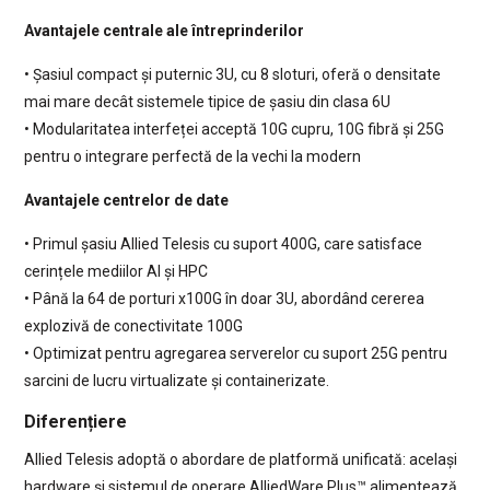
Avantajele centrale ale întreprinderilor
• Șasiul compact și puternic 3U, cu 8 sloturi, oferă o densitate
mai mare decât sistemele tipice de șasiu din clasa 6U
• Modularitatea interfeței acceptă 10G cupru, 10G fibră și 25G
pentru o integrare perfectă de la vechi la modern
Avantajele centrelor de date
• Primul șasiu Allied Telesis cu suport 400G, care satisface
cerințele mediilor AI și HPC
• Până la 64 de porturi x100G în doar 3U, abordând cererea
explozivă de conectivitate 100G
• Optimizat pentru agregarea serverelor cu suport 25G pentru
sarcini de lucru virtualizate și containerizate.
Diferențiere
Allied Telesis adoptă o abordare de platformă unificată: același
hardware și sistemul de operare AlliedWare Plus™ alimentează