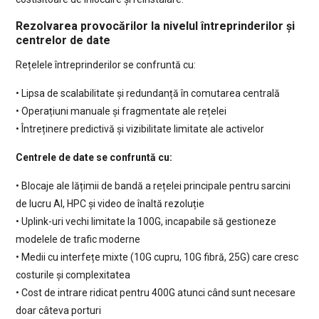
Rezolvarea provocărilor la nivelul întreprinderilor și
centrelor de date
Rețelele întreprinderilor se confruntă cu:
• Lipsa de scalabilitate și redundanță în comutarea centrală
• Operațiuni manuale și fragmentate ale rețelei
• Întreținere predictivă și vizibilitate limitate ale activelor
Centrele de date se confruntă cu:
• Blocaje ale lățimii de bandă a rețelei principale pentru sarcini
de lucru AI, HPC și video de înaltă rezoluție
• Uplink-uri vechi limitate la 100G, incapabile să gestioneze
modelele de trafic moderne
• Medii cu interfețe mixte (10G cupru, 10G fibră, 25G) care cresc
costurile și complexitatea
• Cost de intrare ridicat pentru 400G atunci când sunt necesare
doar câteva porturi