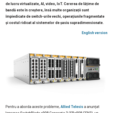
de lucru virtualizate, AI, video, IoT. Cererea de lățime de
bandă este în creștere, însă multe organizații sunt
împiedicate de switch-urile vechi, operațiunile fragmentate
și costul ridicat al sistemelor de șasiu supradimensionate.
English version
Pentru a aborda aceste probleme,
Allied Telesis
a anunțat
lansarea SwitchBlade x908 Generația 3 (SBx908 GEN3), un