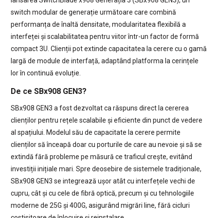
switch modular de generație următoare care combină
performanța de înaltă densitate, modularitatea flexibilă a
interfeței și scalabilitatea pentru viitor într-un factor de formă
compact 3U. Clienții pot extinde capacitatea la cerere cu o gamă
largă de module de interfață, adaptând platforma la cerințele
lor în continuă evoluție.
De ce SBx908 GEN3?
SBx908 GEN3 a fost dezvoltat ca răspuns direct la cererea
clienților pentru rețele scalabile și eficiente din punct de vedere
al spațiului. Modelul său de capacitate la cerere permite
clienților să înceapă doar cu porturile de care au nevoie și să se
extindă fără probleme pe măsură ce traficul crește, evitând
investiții inițiale mari. Spre deosebire de sistemele tradiționale,
SBx908 GEN3 se integrează ușor atât cu interfețele vechi de
cupru, cât și cu cele de fibră optică, precum și cu tehnologiile
moderne de 25G și 400G, asigurând migrări line, fără cicluri
costisitoare de înlocuire și reinstalare.