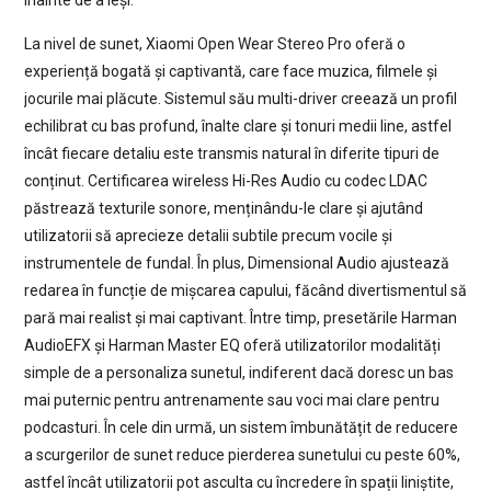
înainte de a ieși.
La nivel de sunet, Xiaomi Open Wear Stereo Pro oferă o
experiență bogată și captivantă, care face muzica, filmele și
jocurile mai plăcute. Sistemul său multi-driver creează un profil
echilibrat cu bas profund, înalte clare și tonuri medii line, astfel
încât fiecare detaliu este transmis natural în diferite tipuri de
conținut. Certificarea wireless Hi-Res Audio cu codec LDAC
păstrează texturile sonore, menținându-le clare și ajutând
utilizatorii să aprecieze detalii subtile precum vocile și
instrumentele de fundal. În plus, Dimensional Audio ajustează
redarea în funcție de mișcarea capului, făcând divertismentul să
pară mai realist și mai captivant. Între timp, presetările Harman
AudioEFX și Harman Master EQ oferă utilizatorilor modalități
simple de a personaliza sunetul, indiferent dacă doresc un bas
mai puternic pentru antrenamente sau voci mai clare pentru
podcasturi. În cele din urmă, un sistem îmbunătățit de reducere
a scurgerilor de sunet reduce pierderea sunetului cu peste 60%,
astfel încât utilizatorii pot asculta cu încredere în spații liniștite,