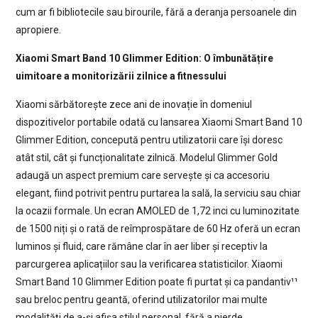
cum ar fi bibliotecile sau birourile, fără a deranja persoanele din
apropiere.
Xiaomi Smart Band 10 Glimmer Edition: O îmbunătățire
uimitoare a monitorizării zilnice a fitnessului
Xiaomi sărbătorește zece ani de inovație în domeniul
dispozitivelor portabile odată cu lansarea Xiaomi Smart Band 10
Glimmer Edition, concepută pentru utilizatorii care își doresc
atât stil, cât și funcționalitate zilnică. Modelul Glimmer Gold
adaugă un aspect premium care servește și ca accesoriu
elegant, fiind potrivit pentru purtarea la sală, la serviciu sau chiar
la ocazii formale. Un ecran AMOLED de 1,72 inci cu luminozitate
de 1500 niți și o rată de reîmprospătare de 60 Hz oferă un ecran
luminos și fluid, care rămâne clar în aer liber și receptiv la
parcurgerea aplicațiilor sau la verificarea statisticilor. Xiaomi
Smart Band 10 Glimmer Edition poate fi purtat și ca pandantiv¹¹
sau breloc pentru geantă, oferind utilizatorilor mai multe
modalități de a-și afișa stilul personal, fără a pierde