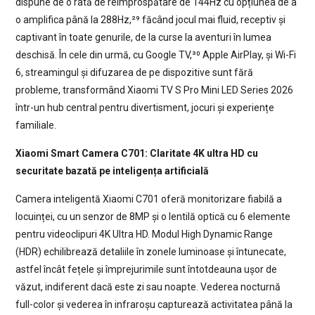
dispune de o rată de reîmprospătare de 144Hz cu opțiunea de a
o amplifica până la 288Hz,²⁹ făcând jocul mai fluid, receptiv și
captivant în toate genurile, de la curse la aventuri în lumea
deschisă. În cele din urmă, cu Google TV,³⁰ Apple AirPlay, și Wi-Fi
6, streamingul și difuzarea de pe dispozitive sunt fără
probleme, transformând Xiaomi TV S Pro Mini LED Series 2026
într-un hub central pentru divertisment, jocuri și experiențe
familiale.
Xiaomi Smart Camera C701: Claritate 4K ultra HD cu
securitate bazată pe inteligența artificială
Camera inteligentă Xiaomi C701 oferă monitorizare fiabilă a
locuinței, cu un senzor de 8MP și o lentilă optică cu 6 elemente
pentru videoclipuri 4K Ultra HD. Modul High Dynamic Range
(HDR) echilibrează detaliile în zonele luminoase și întunecate,
astfel încât fețele și împrejurimile sunt întotdeauna ușor de
văzut, indiferent dacă este zi sau noapte. Vederea nocturnă
full-color și vederea în infraroșu capturează activitatea până la