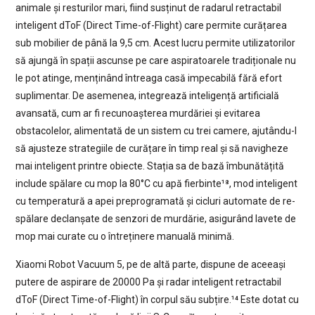
animale și resturilor mari, fiind susținut de radarul retractabil
inteligent dToF (Direct Time-of-Flight) care permite curățarea
sub mobilier de până la 9,5 cm. Acest lucru permite utilizatorilor
să ajungă în spații ascunse pe care aspiratoarele tradiționale nu
le pot atinge, menținând întreaga casă impecabilă fără efort
suplimentar. De asemenea, integrează inteligență artificială
avansată, cum ar fi recunoașterea murdăriei și evitarea
obstacolelor, alimentată de un sistem cu trei camere, ajutându-l
să ajusteze strategiile de curățare în timp real și să navigheze
mai inteligent printre obiecte. Stația sa de bază îmbunătățită
include spălare cu mop la 80°C cu apă fierbinte¹⁸, mod inteligent
cu temperatură a apei preprogramată și cicluri automate de re-
spălare declanșate de senzori de murdărie, asigurând lavete de
mop mai curate cu o întreținere manuală minimă.
Xiaomi Robot Vacuum 5, pe de altă parte, dispune de aceeași
putere de aspirare de 20000 Pa și radar inteligent retractabil
dToF (Direct Time-of-Flight) în corpul său subțire.¹⁴ Este dotat cu