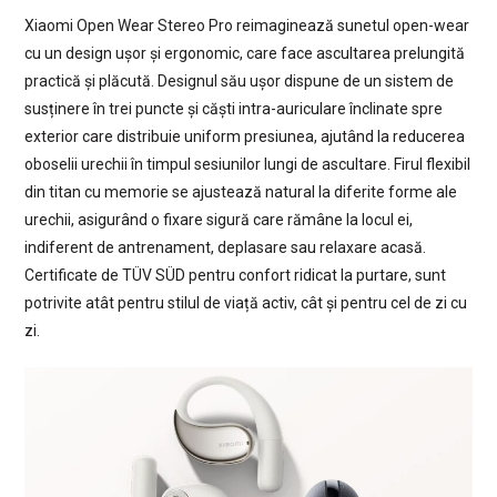
Xiaomi Open Wear Stereo Pro reimaginează sunetul open-wear
cu un design ușor și ergonomic, care face ascultarea prelungită
practică și plăcută. Designul său ușor dispune de un sistem de
susținere în trei puncte și căști intra-auriculare înclinate spre
exterior care distribuie uniform presiunea, ajutând la reducerea
oboselii urechii în timpul sesiunilor lungi de ascultare. Firul flexibil
din titan cu memorie se ajustează natural la diferite forme ale
urechii, asigurând o fixare sigură care rămâne la locul ei,
indiferent de antrenament, deplasare sau relaxare acasă.
Certificate de TÜV SÜD pentru confort ridicat la purtare, sunt
potrivite atât pentru stilul de viață activ, cât și pentru cel de zi cu
zi.