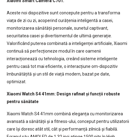
Xiaomi Smart Camera C701.
Aceste noi dispozitive sunt concepute pentru a transforma
viața de zi cu zi, acoperind curățenia inteligentă a casei,
monitorizarea sănătății personale, sunetul captivant,
securitatea casei și divertismentul de ultimă generație.
Valorificând puterea combinată a inteligenței artificiale, Xiaomi
continuă să perfecționeze modul în care oamenii
interacționează cu tehnologia, creând sisteme inteligente
pentru casă tot mai eficiente, o interacțiune om-dispozitiv
îmbunătățită și un stil de viață modern, bazat pe date,
optimizat.
Xiaomi Watch S4 41mm: Design rafinat și funcții robuste
pentru sănătate
Xiaomi Watch S4 41mm combină eleganța cu monitorizarea
avansată a sănătății și a fitness-ului, conceput pentru utilizatorii
care își doresc atât stil, cât și performanță zilnică și fiabilă.
Ecranul său AMOLED de 1,32 inci atinge 1500 nits în High