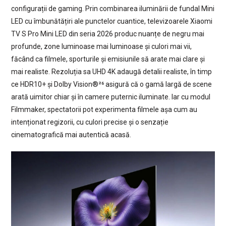
configurații de gaming. Prin combinarea iluminării de fundal Mini
LED cu îmbunătățiri ale punctelor cuantice, televizoarele Xiaomi
TV S Pro Mini LED din seria 2026 produc nuanțe de negru mai
profunde, zone luminoase mai luminoase și culori mai vii,
făcând ca filmele, sporturile și emisiunile să arate mai clare și
mai realiste. Rezoluția sa UHD 4K adaugă detalii realiste, în timp
ce HDR10+ și Dolby Vision®²⁶ asigură că o gamă largă de scene
arată uimitor chiar și în camere puternic iluminate. Iar cu modul
Filmmaker, spectatorii pot experimenta filmele așa cum au
intenționat regizorii, cu culori precise și o senzație
cinematografică mai autentică acasă.