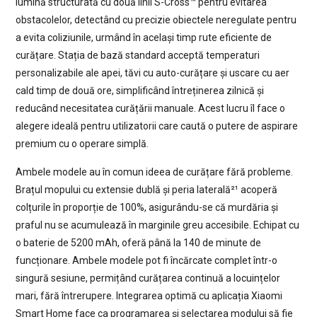
lumină structurată cu două linii S-Cross™ pentru evitarea
obstacolelor, detectând cu precizie obiectele neregulate pentru
a evita coliziunile, urmând în același timp rute eficiente de
curățare. Stația de bază standard acceptă temperaturi
personalizabile ale apei, tăvi cu auto-curățare și uscare cu aer
cald timp de două ore, simplificând întreținerea zilnică și
reducând necesitatea curățării manuale. Acest lucru îl face o
alegere ideală pentru utilizatorii care caută o putere de aspirare
premium cu o operare simplă.
Ambele modele au în comun ideea de curățare fără probleme.
Brațul mopului cu extensie dublă și peria laterală²¹ acoperă
colțurile în proporție de 100%, asigurându-se că murdăria și
praful nu se acumulează în marginile greu accesibile. Echipat cu
o baterie de 5200 mAh, oferă până la 140 de minute de
funcționare. Ambele modele pot fi încărcate complet într-o
singură sesiune, permițând curățarea continuă a locuințelor
mari, fără întrerupere. Integrarea optimă cu aplicația Xiaomi
Smart Home face ca programarea și selectarea modului să fie