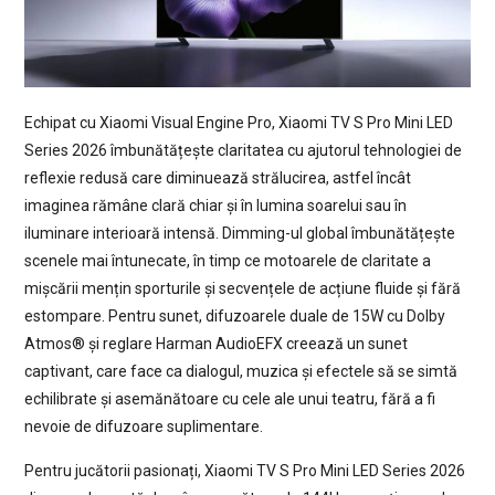
Echipat cu Xiaomi Visual Engine Pro, Xiaomi TV S Pro Mini LED
Series 2026 îmbunătățește claritatea cu ajutorul tehnologiei de
reflexie redusă care diminuează strălucirea, astfel încât
imaginea rămâne clară chiar și în lumina soarelui sau în
iluminare interioară intensă. Dimming-ul global îmbunătățește
scenele mai întunecate, în timp ce motoarele de claritate a
mișcării mențin sporturile și secvențele de acțiune fluide și fără
estompare. Pentru sunet, difuzoarele duale de 15W cu Dolby
Atmos® și reglare Harman AudioEFX creează un sunet
captivant, care face ca dialogul, muzica și efectele să se simtă
echilibrate și asemănătoare cu cele ale unui teatru, fără a fi
nevoie de difuzoare suplimentare.
Pentru jucătorii pasionați, Xiaomi TV S Pro Mini LED Series 2026