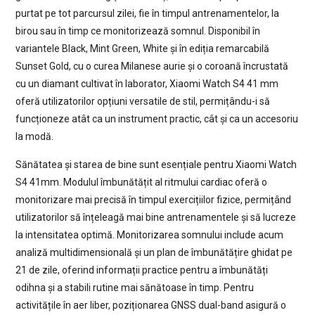
purtat pe tot parcursul zilei, fie în timpul antrenamentelor, la
birou sau în timp ce monitorizează somnul. Disponibil în
variantele Black, Mint Green, White și în ediția remarcabilă
Sunset Gold, cu o curea Milanese aurie și o coroană încrustată
cu un diamant cultivat în laborator, Xiaomi Watch S4 41 mm
oferă utilizatorilor opțiuni versatile de stil, permițându-i să
funcționeze atât ca un instrument practic, cât și ca un accesoriu
la modă.
Sănătatea și starea de bine sunt esențiale pentru Xiaomi Watch
S4 41mm. Modulul îmbunătățit al ritmului cardiac oferă o
monitorizare mai precisă în timpul exercițiilor fizice, permițând
utilizatorilor să înțeleagă mai bine antrenamentele și să lucreze
la intensitatea optimă. Monitorizarea somnului include acum
analiză multidimensională și un plan de îmbunătățire ghidat pe
21 de zile, oferind informații practice pentru a îmbunătăți
odihna și a stabili rutine mai sănătoase în timp. Pentru
activitățile în aer liber, poziționarea GNSS dual-band asigură o