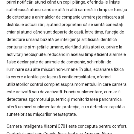
primi notificări atunci când un copil plânge, oferindu-le liniște
sufletească atunci când se află în altă cameră, în timp ce funcția
de detectare a animalelor de companie urmărește mișcarea și
distribuie actualizări, ajutând proprietarii să se simtă conectați
chiar și atunci când sunt departe de casă. Între timp, funcția de
detectare umană bazată pe inteligență artificială identifică
contururile și mișcările umane, alertând utilizatorii cu privire la
activități neobișnuite, reducând în același timp eficient alarmele
false declanșate de animale de companie, schimbări de
iluminare sau alte mișcări non-umane. În plus, ecranarea fizică
la cerere a lentilei protejează confidențialitatea, oferind
utilizatorilor control complet asupra momentului în care camera
este activată sau dezactivată. Funcții suplimentare, cum ar fi
detectarea zgomotului puternic și monitorizarea panoramică,
oferă un nivel suplimentar de protecție, cu o detectare rapidă a
sunetelor sau mișcărilor neașteptate.
Camera inteligentă Xiaomi C701 este concepută pentru confort.
Controlul vocal prin Google Assistant sau Amazon Alexa