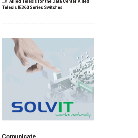
Allied Telesis for the Data Center Allied
Telesis IE360 Series Switches
Comunicate