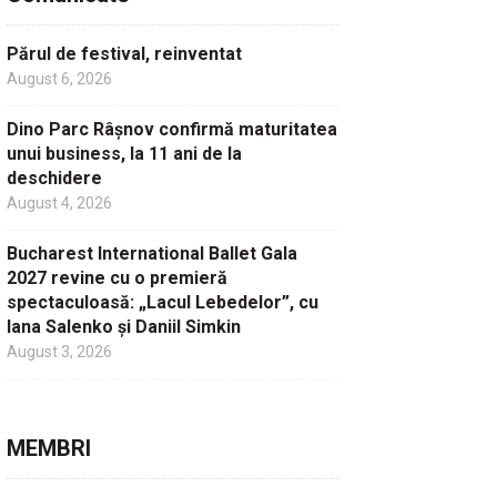
Părul de festival, reinventat
August 6, 2026
Dino Parc Râșnov confirmă maturitatea
unui business, la 11 ani de la
deschidere
August 4, 2026
Bucharest International Ballet Gala
2027 revine cu o premieră
spectaculoasă: „Lacul Lebedelor”, cu
Iana Salenko și Daniil Simkin
August 3, 2026
MEMBRI