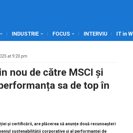
INDUSTRIE
FOCUS
INTERVIU
IT in 
025 at 9:20 pm
n nou de către MSCI și
erformanța sa de top în
ției și certificării, are plăcerea să anunțe două recunoașteri
niul sustenabilității corporative și al performanței de