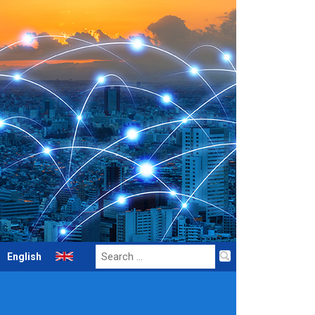
Search
English
for: