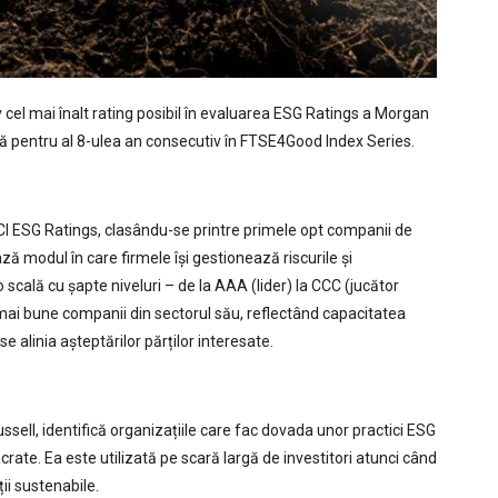
cel mai înalt rating posibil în evaluarea ESG Ratings a Morgan
usă pentru al 8-ulea an consecutiv în FTSE4Good Index Series.
I ESG Ratings, clasându-se printre primele opt companii de
ză modul în care firmele își gestionează riscurile și
 scală cu șapte niveluri – de la AAA (lider) la CCC (jucător
mai bune companii din sectorul său, reflectând capacitatea
se alinia așteptărilor părților interesate.
sell, identifică organizațiile care fac dovada unor practici ESG
ate. Ea este utilizată pe scară largă de investitori atunci când
ții sustenabile.