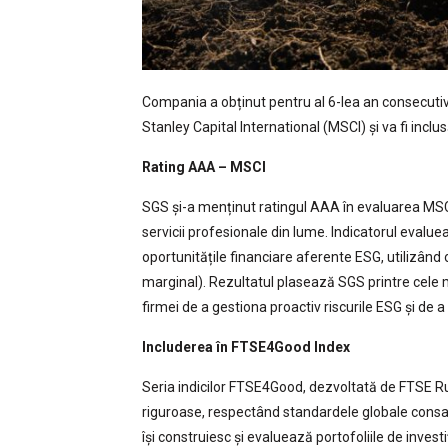
Compania a obținut pentru al 6-lea an consecutiv 
Stanley Capital International (MSCI) și va fi incl
Rating AAA – MSCI
SGS și-a menținut ratingul AAA în evaluarea MSC
servicii profesionale din lume. Indicatorul evaluea
oportunitățile financiare aferente ESG, utilizând o
marginal). Rezultatul plasează SGS printre cele 
firmei de a gestiona proactiv riscurile ESG și de a 
Includerea în FTSE4Good Index
Seria indicilor FTSE4Good, dezvoltată de FTSE Rus
riguroase, respectând standardele globale consacr
își construiesc și evaluează portofoliile de investi