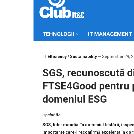
TEHNOLOGII
IT MANAGEMENT
IT Efficiency / Sustainability
— September 29, 2
SGS, recunoscută di
FTSE4Good pentru p
domeniul ESG
by
clubitc
SGS, lider mondial în domeniul testării, inspec
importante care-i reconfirmă excelența în dome