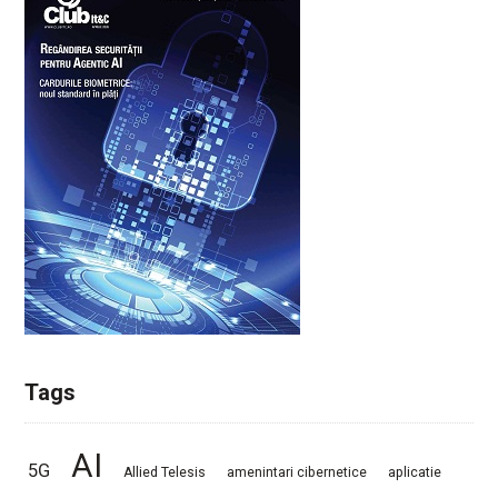
Tags
AI
5G
Allied Telesis
amenintari cibernetice
aplicatie