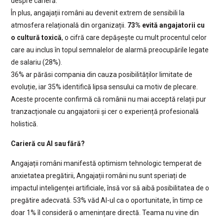
despre carieră.
În plus, angajații români au devenit extrem de sensibili la
atmosfera relațională din organizații.
73% evită angajatorii cu
o cultură toxică
, o cifră care depășește cu mult procentul celor
care au inclus în topul semnalelor de alarmă preocupările legate
de salariu (28%).
36% ar părăsi compania din cauza posibilităților limitate de
evoluție, iar 35% identifică lipsa sensului ca motiv de plecare.
Aceste procente confirmă că românii nu mai acceptă relații pur
tranzacționale cu angajatorii și cer o experiență profesională
holistică.
Carieră cu AI sau fără?
Angajații români manifestă optimism tehnologic temperat de
anxietatea pregătirii, Angajații români nu sunt speriați de
impactul inteligenței artificiale, însă vor să aibă posibilitatea de o
pregătire adecvată. 53% văd AI-ul ca o oportunitate, în timp ce
doar 1% îl consideră o amenințare directă. Teama nu vine din