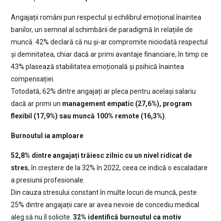
Angajații români pun respectul și echilibrul emoțional înaintea
banilor, un semnal al schimbării de paradigmă în relațiile de
muncă. 42% declară că nu și-ar compromite niciodată respectul
și demnitatea, chiar dacă ar primi avantaje financiare, în timp ce
43% plasează stabilitatea emoțională și psihică înaintea
compensației.
Totodată, 62% dintre angajați ar pleca pentru același salariu
dacă ar primi un
management empatic (27,6%), program
flexibil (17,9%) sau muncă 100% remote (16,3%)
.
Burnoutul ia amploare
52,8% dintre angajați trăiesc zilnic cu un nivel ridicat de
stres
, în creștere de la 32% în 2022, ceea ce indică o escaladare
a presiunii profesionale.
Din cauza stresului constant în multe locuri de muncă, peste
25% dintre angajații care ar avea nevoie de concediu medical
aleg să nu îl solicite.
32% identifică burnoutul ca motiv