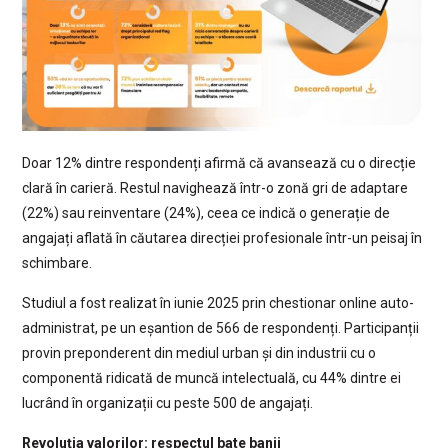
Doar 12% dintre respondenți afirmă că avansează cu o direcție
clară în carieră. Restul navighează într-o zonă gri de adaptare
(22%) sau reinventare (24%), ceea ce indică o generație de
angajați aflată în căutarea direcției profesionale într-un peisaj în
schimbare.
Studiul a fost realizat în iunie 2025 prin chestionar online auto-
administrat, pe un eșantion de 566 de respondenți. Participanții
provin preponderent din mediul urban și din industrii cu o
componentă ridicată de muncă intelectuală, cu 44% dintre ei
lucrând în organizații cu peste 500 de angajați.
Revoluția valorilor: respectul bate banii