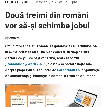
EDUCATIE / JOB
— October 5, 2025 at 12:33 pm
Două treimi din români
vor să-și schimbe jobul
by
clubitc
62% dintre angajații români se gândesc să își schimbe jobul,
însă majoritatea nu au un plan concret, în timp ce 18%
declară că știu ce pași vor urma, arată raportul
„
Romanians@Work 2025
”, o amplă cercetare națională
despre piața muncii realizată de
CareerShift.ro
, organizație
de consultanță și educație în domeniul resurselor umane.