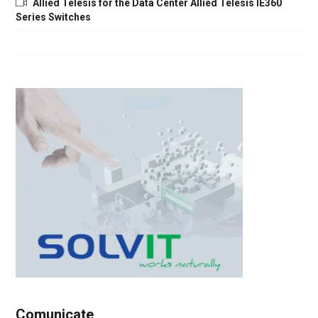
Allied Telesis for the Data Center Allied Telesis IE360
Series Switches
Comunicate