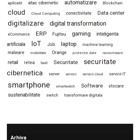
automatizare
atac cibernetic
aplicatii
Blockchain
cloud
Data center
conectivitate
Cloud Computing
digitalizare
digital transformation
ERP
gaming
Fujitsu
inteligenta
eCommerce
IoT
laptop
artificiala
Job
machine learning
Orange
malware
mobilitate
protectie date
ransomware
securitate
Securitate
retail
retea
SaaS
cibernetica
server
servicii IT
servicii
servicii cloud
smartphone
Software
stocare
smartwatch
sustenabilitate
switch
transformare digitala
Arhiva