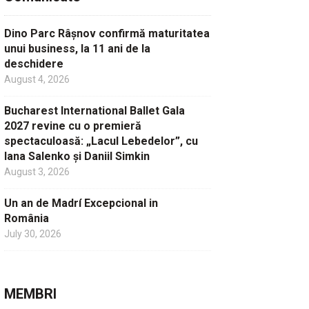
Dino Parc Râșnov confirmă maturitatea
unui business, la 11 ani de la
deschidere
August 4, 2026
Bucharest International Ballet Gala
2027 revine cu o premieră
spectaculoasă: „Lacul Lebedelor”, cu
Iana Salenko și Daniil Simkin
August 3, 2026
Un an de Madrí Excepcional in
România
July 30, 2026
MEMBRI