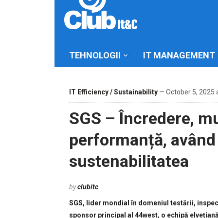
TEHNOLOGII
IT MANAGEMENT
IT Efficiency / Sustainability
— October 5, 2025 
SGS – Încredere, mu
performanță, avân
sustenabilitatea
by
clubitc
SGS, lider mondial în domeniul testării, inspec
sponsor principal al 44west, o echipă elvețian