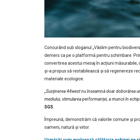
Concurând sub sloganul „Vâslim pentru biodiversi
demers ca pe o platformă pentru schimbare. Prin 
convertirea acestui mesaj în acțiuni măsurabile, i
și-a propus să restabilească și să regenereze recif
materiale ecologice.
„Susținerea 44west nu înseamnă doar doborârea uno
mediului, stimularea performanței, a muncii în echipă
SGS
.
Împreună, demonstrăm că valorile comune și prov
oameni, natură și viitor.
Urmăriți cum evoluează călătoria echipei pe s