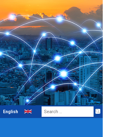
Search
English
for: