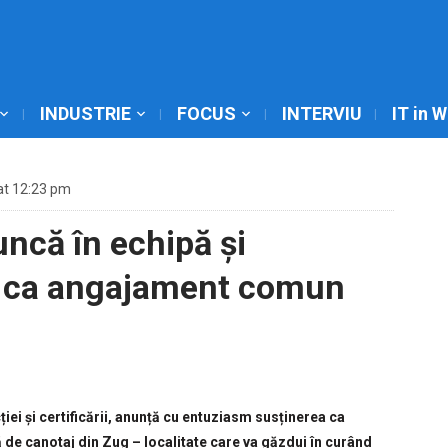
INDUSTRIE
FOCUS
INTERVIU
IT in 
at 12:23 pm
ncă în echipă și
d ca angajament comun
ției și certificării, anunță cu entuziasm susținerea ca
ă de canotaj din Zug – localitate care va găzdui în curând