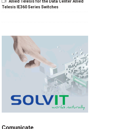
Allied Telesis for the Data Center Allied
Telesis IE360 Series Switches
Comunicate