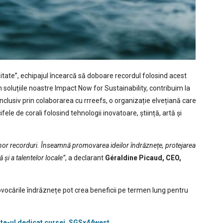
tate”, echipajul încearcă să doboare recordul folosind acest
soluțiile noastre Impact Now for Sustainability, contribuim la
nclusiv prin colaborarea cu rrreefs, o organizație elvețiană care
ele de corali folosind tehnologii inovatoare, știință, artă și
r recorduri. Înseamnă promovarea ideilor îndrăznețe, protejarea
 și a talentelor locale”
, a declarant
Géraldine Picaud, CEO,
ocările îndrăznețe pot crea beneficii pe termen lung pentru
ite-ul dedicat cursei, SGSx44west
.