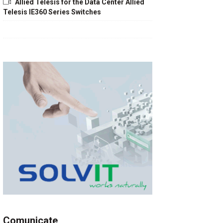
Allied Telesis for the Data Center Allied
Telesis IE360 Series Switches
Comunicate