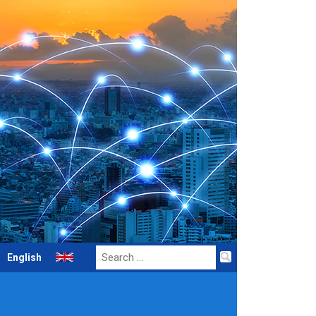
Search
English
for: