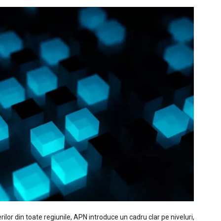
rilor din toate regiunile, APN introduce un cadru clar pe niveluri,