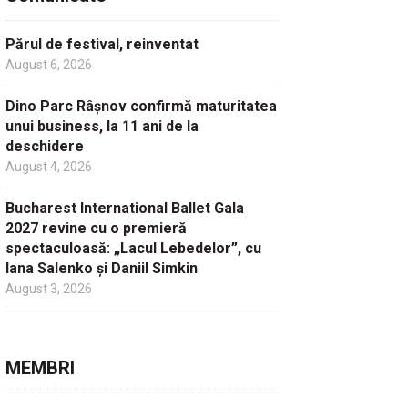
Părul de festival, reinventat
August 6, 2026
Dino Parc Râșnov confirmă maturitatea
unui business, la 11 ani de la
deschidere
August 4, 2026
Bucharest International Ballet Gala
2027 revine cu o premieră
spectaculoasă: „Lacul Lebedelor”, cu
Iana Salenko și Daniil Simkin
August 3, 2026
MEMBRI