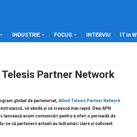
INDUSTRIE
FOCUS
INTERVIU
IT in 
 Telesis Partner Network
rogram global de parteneriat,
Allied Telesis Partner Network
onstruiască, să vândă și să crească mai rapid. Deși APN
lesis lansează acum comunicări pentru a oferi o perioadă de
-se că partenerii actuali au îndrumări clare și suficient