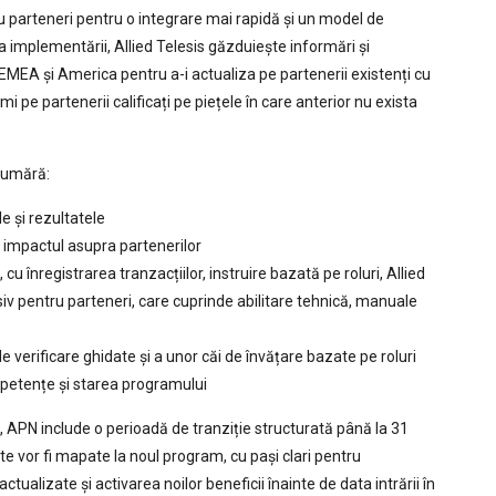
tru parteneri pentru o integrare mai rapidă și un model de
 a implementării, Allied Telesis găzduiește informări și
MEA și America pentru a-i actualiza pe partenerii existenți cu
imi pe partenerii calificați pe piețele în care anterior nu exista
numără:
le și rezultatele
i impactul asupra partenerilor
cu înregistrarea tranzacțiilor, instruire bazată pe roluri, Allied
iv pentru parteneri, care cuprinde abilitare tehnică, manuale
de verificare ghidate și a unor căi de învățare bazate pe roluri
mpetențe și starea programului
li, APN include o perioadă de tranziție structurată până la 31
te vor fi mapate la noul program, cu pași clari pentru
actualizate și activarea noilor beneficii înainte de data intrării în