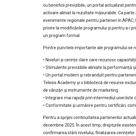
cu beneficii previzibile, un portal actualizat pen
activare aliniat la rezultate măsurabile. Ca parte
evenimente regionale pentru parteneri în APAC, E
privire la modificările programului și pentru a-i pr
un program formal.
Printre punctele importante ale programului se 
• Niveluri și cerințe clare care recunosc capacități
• Stimulente previzibile aliniate la performanță ș
• Un portal modern și rebranduit pentru parteneri, 
Telesis Academy și o bibliotecă de resurse exclus
de vânzări și instrumente de marketing
• Integrare mai rapidă prin intermediul unei liste 
• Conformitate și urmărire pentru certificări, co
Pentru a sprijini continuitatea partenerilor actua
decembrie 2025. În acest timp, drepturile existen
confirmarea stării nivelului, finalizarea cerințelor 