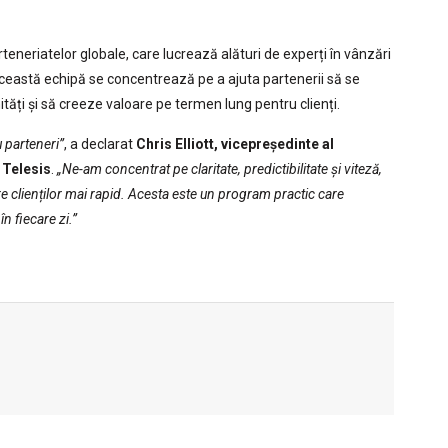
eneriatelor globale, care lucrează alături de experți în vânzări
. Această echipă se concentrează pe a ajuta partenerii să se
tăți și să creeze valoare pe termen lung pentru clienți.
 parteneri”
, a declarat
Chris Elliott, vicepreședinte al
 Telesis
.
„Ne-am concentrat pe claritate, predictibilitate și viteză,
re clienților mai rapid. Acesta este un program practic care
 fiecare zi.”