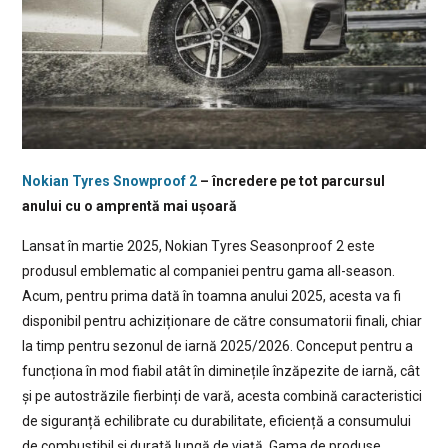
Nokian Tyres Snowproof 2
– încredere pe tot parcursul
anului cu o amprentă mai ușoară
Lansat în martie 2025, Nokian Tyres Seasonproof 2 este
produsul emblematic al companiei pentru gama all-season.
Acum, pentru prima dată în toamna anului 2025, acesta va fi
disponibil pentru achiziționare de către consumatorii finali, chiar
la timp pentru sezonul de iarnă 2025/2026. Conceput pentru a
funcționa în mod fiabil atât în diminețile înzăpezite de iarnă, cât
și pe autostrăzile fierbinți de vară, acesta combină caracteristici
de siguranță echilibrate cu durabilitate, eficiență a consumului
de combustibil și durată lungă de viață. Gama de produse