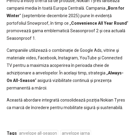
Pentru a însoți oferta sa de produse, Nokian Tyres lansează
campanii media în toată Europa Centrală. Campania „
Born for
Winter
” (septembrie-decembrie 2025) pune în evidență
portofoliul Snowproof, în timp ce „
Convenience All Year Round
”
promovează gama emblematică Seasonproof 2 și cea actuală
Seasonproof 1.
Campaniile utilizează o combinație de Google Ads, vitrine şi
materiale video, Facebook, Instagram, YouTube și Connected
TV pentru a maximiza acoperirea în perioada cheie de
achiziționare a anvelopelor. În același timp, strategia „
Always-
On All-Season
” asigură vizibilitate continuă și prezența
permanentă a mărcii.
Această abordare integrată consolidează poziția Nokian Tyres
ca marcă de încredere pentru mobilitate sigură și sustenabilă.
Tags
anvelope all-season
anvelope iarna