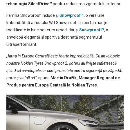
tehnologia SilentDrive™
pentru reducerea zgomotului interior.
Familia Snowproof include și
Snowproof 1
, o versiune
îmbunătățită a fostului WR Snowproof, cu performanțe
modificate în bine pe teren umed, dar și
Snowproof P
, o
anvelopă elegantă și sportivă destinată segmentului
ultraperformant.
„Iarna în Europa Centrală este foarte impredictibilă. Cu anvelopele
noastre Nokian Tyres Snowproof 2, șoferii au liniște sufletească
știind că anvelopele lor sunt proiectate pentru siguranță pe zăpadă,
noroi și asfalt ud”
, spune
Martin Dražík, Manager Regional de
Produs pentru Europa Centrală la Nokian Tyres
.