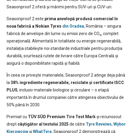
Seasonproof 2 oferă și mărimi pentru SUV-uri și CUV-uri.
Seasonproof 2 este
prima anvelopă produsă comercial în
noua fabrică a Nokian Tyres
din Oradea
, România – singura
fabrică de anvelope din lume cu emisii zero de CO₂, complet
operațională. Alimentată în totalitate cu energie regenerabilă,
instalația stabilește noi standarde industriale pentru producția
durabilă, scurtează rutele de livrare către Europa Centrală și
asigură o disponibilitate rapidă și fiabilă.
În ceea ce privește materialele, Seasonproof 2 atinge deja până
la
38% ingrediente regenerabile, reciclate și certificate ISCC
PLUS
, inclusiv materiale biologice și circulare – o etapă
importantă în drumul companiei către atingerea obiectivului de
50% până în 2030.
Premiat cu
TÜV SÜD Premium Tire Test Mark
și recunoscut
drept
câștigător al testului 2025
de către
Tyre Reveiws
,
Wybor
Kierowców
și
WhatTyre
, Seasonproof 2 demonstrează că