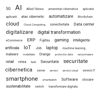
AI
5G
Allied Telesis
amenintari cibernetice
aplicatie
automatizare
atac cibernetic
aplicatii
Blockchain
cloud
Data center
conectivitate
Cloud Computing
digitalizare
digital transformation
ERP
gaming
Fujitsu
inteligenta
eCommerce
IoT
laptop
artificiala
Job
machine learning
Orange
malware
mobilitate
protectie date
ransomware
securitate
Securitate
retail
retea
SaaS
cibernetica
server
servicii IT
servicii
servicii cloud
smartphone
Software
stocare
smartwatch
sustenabilitate
switch
transformare digitala