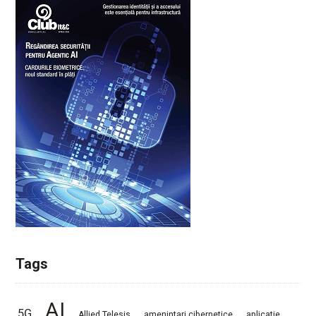
Tags
AI
5G
Allied Telesis
amenintari cibernetice
aplicatie