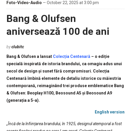
Foto-Video-Audio
— October 22, 2025 at 3:00 pm
Bang & Olufsen
aniversează 100 de ani
by
clubitc
Bang & Olufsen a lansat
Colecția Centenară
– o ediție
specială inspirată de istoria brandului, ca omagiu adus unui
secol de design și sunet fără compromisuri. Colecția
Centenară îmbină elemente de detaliu istorice cu măiestria
contemporană, reimaginând trei produse emblematice Bang
& Olufsen: Beoplay H100, Beosound A5 și Beosound A9
(generația a 5-a).
English version
„Încă de la înființarea brandului, în 1925, designul atemporal a fost