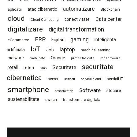
automatizare
atac cibernetic
aplicatii
Blockchain
cloud
Data center
conectivitate
Cloud Computing
digitalizare
digital transformation
ERP
gaming
Fujitsu
inteligenta
eCommerce
IoT
laptop
artificiala
Job
machine learning
Orange
malware
mobilitate
protectie date
ransomware
securitate
Securitate
retail
retea
SaaS
cibernetica
server
servicii IT
servicii
servicii cloud
smartphone
Software
stocare
smartwatch
sustenabilitate
switch
transformare digitala