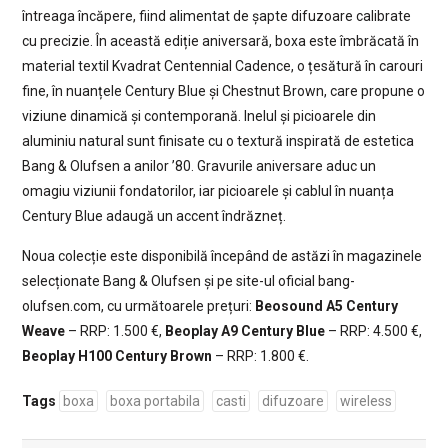
întreaga încăpere, fiind alimentat de șapte difuzoare calibrate
cu precizie. În această ediție aniversară, boxa este îmbrăcată în
material textil Kvadrat Centennial Cadence, o țesătură în carouri
fine, în nuanțele Century Blue și Chestnut Brown, care propune o
viziune dinamică și contemporană. Inelul și picioarele din
aluminiu natural sunt finisate cu o textură inspirată de estetica
Bang & Olufsen a anilor ’80. Gravurile aniversare aduc un
omagiu viziunii fondatorilor, iar picioarele și cablul în nuanța
Century Blue adaugă un accent îndrăzneț.
Noua colecție este disponibilă începând de astăzi în magazinele
selecționate Bang & Olufsen și pe site-ul oficial bang-
olufsen.com, cu următoarele prețuri:
Beosound A5 Century
Weave
– RRP: 1.500 €,
Beoplay A9 Century Blue
– RRP: 4.500 €,
Beoplay H100 Century Brown
– RRP: 1.800 €.
Tags
boxa
boxa portabila
casti
difuzoare
wireless