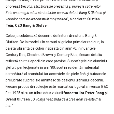
esența fiecărui produs pe care l-am creat. Colecția Centenară
onorează trecutul, sărbătorește prezentul și privește către viitor.
Este un omagiu adus simbolurilor care au definit Bang & Olufsen și
valorilor care ne-au construit moștenirea”
, a declarat
Kristian
Teär, CEO Bang & Olufsen
.
Colecția celebrează deceniile definitorii din istoria Bang &
Olufsen. De la modelul în carouri al grilelor primelor radiouri, la
paleta vibrantă de culori inspirată din anii ’70, în nuanțele
Century Red, Chestnut Brown și Century Blue, fiecare detaliu
reflectă spiritul epocii din care provine. Suprafețele din aluminiu
șlefuit, perfecționate în anii ’80, scot în evidență materialul
semnătură al brandului, iar accentele din piele fină și butoanele
prelucrate cu precizie amintesc de designul ultimului deceniu.
Fiecare produs din colecție este marcat cu logo-ul aniversar B&O
Est. 1925 și cu un tribut adus viziunii
fondatorilor Peter Bang și
Svend Olufsen
: „
O voință neabătută de a crea doar ce este mai
bun
.”