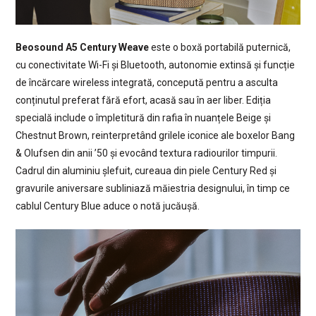
Beosound A5 Century Weave
este o boxă portabilă puternică,
cu conectivitate Wi-Fi și Bluetooth, autonomie extinsă și funcție
de încărcare wireless integrată, concepută pentru a asculta
conținutul preferat fără efort, acasă sau în aer liber. Ediția
specială include o împletitură din rafia în nuanțele Beige și
Chestnut Brown, reinterpretând grilele iconice ale boxelor Bang
& Olufsen din anii ’50 și evocând textura radiourilor timpurii.
Cadrul din aluminiu șlefuit, cureaua din piele Century Red și
gravurile aniversare subliniază măiestria designului, în timp ce
cablul Century Blue aduce o notă jucăușă.