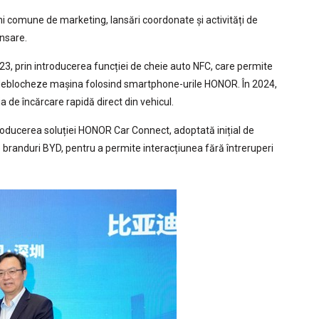
uni comune de marketing, lansări coordonate și activități de
nsare.
3, prin introducerea funcției de cheie auto NFC, care permite
ă deblocheze mașina folosind smartphone-urile HONOR. În 2024,
a de încărcare rapidă direct din vehicul.
oducerea soluției HONOR Car Connect, adoptată inițial de
 branduri BYD, pentru a permite interacțiunea fără întreruperi