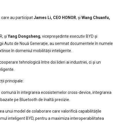
 care au participat
James Li, CEO HONOR
, și
Wang Chuanfu,
R, și
Yang Dongsheng
, vicepreședinte executiv BYD și
ologii Auto de Nouă Generație, au semnat documentele în numele
inse în domeniul mobilității inteligente.
operare tehnologică între doi lideri ai industriei, ci și un
eligente.
ii principale:
e comună în integrarea ecosistemelor cross-device, integrarea
e bazate pe Bluetooth de înaltă precizie.
rea unui model de colaborare care valorifică capabilitățile
emul inteligent BYD, pentru a maximiza interoperabilitatea