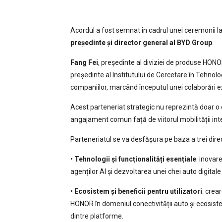
Acordul a fost semnat în cadrul unei ceremonii la
președinte și director general al BYD Group
.
Fang Fei
, președinte al diviziei de produse HONO
președinte al Institutului de Cercetare în Tehn
companiilor, marcând începutul unei colaborări ext
Acest parteneriat strategic nu reprezintă doar o co
angajament comun față de viitorul mobilității int
Parteneriatul se va desfășura pe baza a trei direcț
•
Tehnologii și funcționalități esențiale
: inovar
agenților AI și dezvoltarea unei chei auto digital
•
Ecosistem și beneficii pentru utilizatori
: crea
HONOR în domeniul conectivității auto și ecosist
dintre platforme.