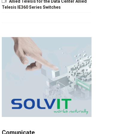
Allied Telesis for the Data Center Allied
Telesis IE360 Series Switches
Comunicate