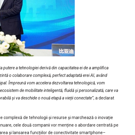
 putere a tehnologiei derivă din capacitatea ei de a amplifica
zintă o colaborare complexă, perfect adaptată erei AI, având
ncipal. Împreună vom accelera dezvoltarea tehnologică, vom
ecosistem de mobilitate inteligentă, fluidă și personalizată, care va
abilă și va deschide o nouă etapă a vieții conectate”
, a declarat
re complexă de tehnologii și resurse și marchează o inovație
ntinuare, cele două companii vor menține o abordare centrată pe
ltarea și lansarea funcțiilor de conectivitate smartphone–