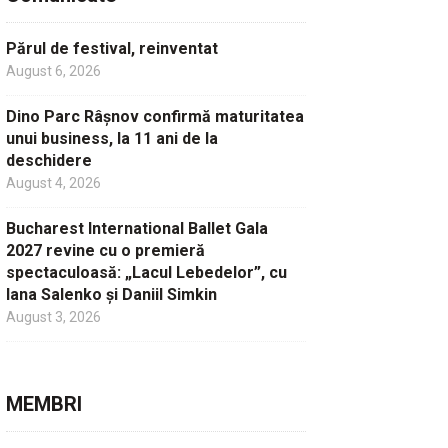
Părul de festival, reinventat
August 6, 2026
Dino Parc Râșnov confirmă maturitatea
unui business, la 11 ani de la
deschidere
August 4, 2026
Bucharest International Ballet Gala
2027 revine cu o premieră
spectaculoasă: „Lacul Lebedelor”, cu
Iana Salenko și Daniil Simkin
August 3, 2026
MEMBRI