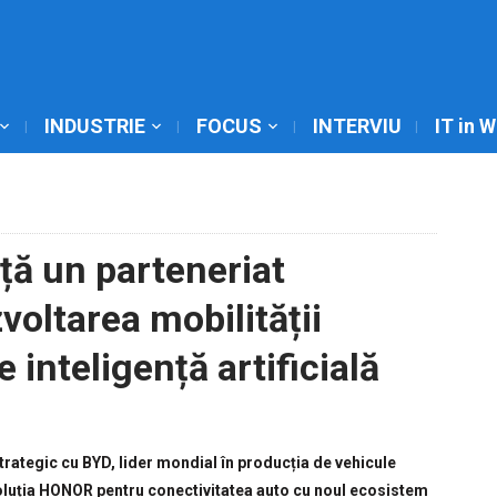
INDUSTRIE
FOCUS
INTERVIU
IT in 
ă un parteneriat
voltarea mobilității
 inteligență artificială
rategic cu BYD, lider mondial în producția de vehicule
soluția HONOR pentru conectivitatea auto cu noul ecosistem