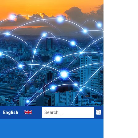
Search
English
for: