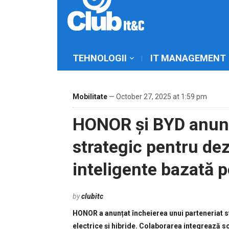
TEHNOLOGII
IT MANAGEMENT
Mobilitate
— October 27, 2025 at 1:59 pm
HONOR și BYD anunț
strategic pentru dez
inteligente bazată pe
by
clubitc
HONOR a anunțat încheierea unui parteneriat st
electrice și hibride. Colaborarea integrează 