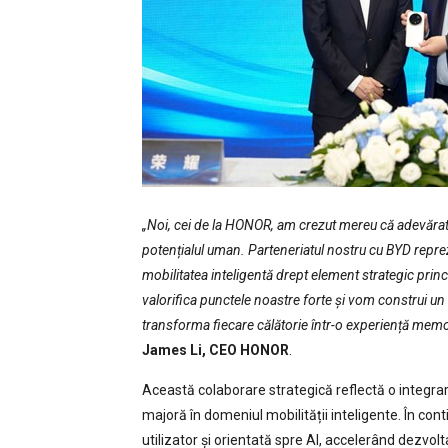
„Noi, cei de la HONOR, am crezut mereu că adevărata
potențialul uman. Parteneriatul nostru cu BYD repre
mobilitatea inteligentă drept element strategic pri
valorifica punctele noastre forte și vom construi un 
transforma fiecare călătorie într-o experiență memor
James Li, CEO HONOR
.
Această colaborare strategică reflectă o integra
majoră în domeniul mobilității inteligente. În co
utilizator și orientată spre AI, accelerând dezvo