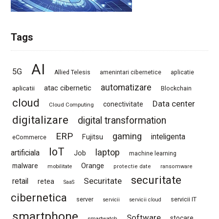
Tags
AI
5G
Allied Telesis
amenintari cibernetice
aplicatie
automatizare
atac cibernetic
aplicatii
Blockchain
cloud
Data center
conectivitate
Cloud Computing
digitalizare
digital transformation
ERP
gaming
Fujitsu
inteligenta
eCommerce
IoT
laptop
artificiala
Job
machine learning
Orange
malware
mobilitate
protectie date
ransomware
securitate
Securitate
retail
retea
SaaS
cibernetica
server
servicii IT
servicii
servicii cloud
smartphone
Software
stocare
smartwatch