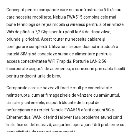
Conceput pentru companiile care nu au infrastructură fixă sau
care necesită mobilitate, Nebula FWA515 combină cele mai
bune tehnologii de rețea mobilă și wireless pentru a oferi viteze
WiFi de până la 7,2 Gbps pentru până la 64 de dispozitive,
oriunde și oricând. Acest router nu necesită cablare și
configurare complexă. Utilizatorii trebuie doar să introducă o
cartelă SIM și să conecteze sursa de alimentare pentru a
accesa conectivitatea WiFi 7 rapidă. Porturile LAN 2.5G
încorporate asigură, de asemenea, o conexiune prin cablu fiabilă
pentru endpoint-urile de birou.
Companiile care se bazează foarte mult pe conectivitate
neîntreruptă, cum ar fi magazinele de vânzare cu amănuntul,
clinicile și cafenelele, nu pot fi blocate de timpul de
nefuncționare a rețelei. Nebula FWA515 oferă opțiuni 5G și
Ethernet dual WAN, oferind failover fără probleme atunci când
liniile fixe se defectează, asigurând operațiuni fără probleme cu
conectivitate de rezervă permanentă.