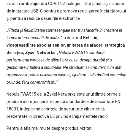
livrat în ambalaje fără COV, fără halogen, fără plastic și dispune
de încărcare USB-C pentru a promova reutilizarea încărcătorului
și pentru a reduce deșeurile electronice.
„Viteza și flexibilitatea sunt esențiale pentru afacerile în creștere în
lumea interconectată de astăzi”
, a declarat
Kell Lin,
vicepreședinte asociat senior, unitatea de afaceri strategică
de rețea, Zyxel Networks
.
„Nebula FWA515 combină
performanța wireless de ultimă oră cu un design durabil și o
gestionare intuitivă a cloud-ului. Ne străduim să împuternicim atât
organizațiile, cât și utilizatorii casnici, ajutându-i să rămână conectați
oriunde, fără compromisuri.”
Nebula FWA515 de la Zyxel Networks este unul dintre primele
produse de rețea care respectă standardele de securitate EN
18031, îndeplinind cerințele de securitate cibernetică
prezentate în Directiva UE privind echipamentele radio.
Pentru a afla mai multe despre produs, vizitați