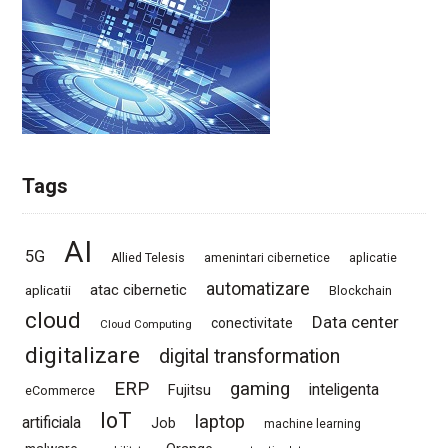
Tags
AI
5G
Allied Telesis
amenintari cibernetice
aplicatie
automatizare
atac cibernetic
aplicatii
Blockchain
cloud
Data center
conectivitate
Cloud Computing
digitalizare
digital transformation
ERP
gaming
Fujitsu
inteligenta
eCommerce
IoT
laptop
artificiala
Job
machine learning