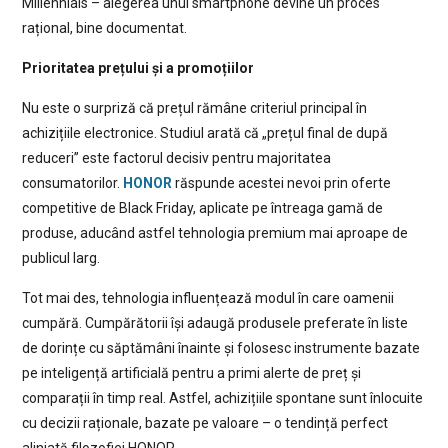
Millennials – alegerea unui smartphone devine un proces
rațional, bine documentat.
Prioritatea prețului și a promoțiilor
Nu este o surpriză că prețul rămâne criteriul principal în
achizițiile electronice. Studiul arată că „prețul final de după
reduceri” este factorul decisiv pentru majoritatea
consumatorilor.
HONOR
răspunde acestei nevoi prin oferte
competitive de Black Friday, aplicate pe întreaga gamă de
produse, aducând astfel tehnologia premium mai aproape de
publicul larg.
Tot mai des, tehnologia influențează modul în care oamenii
cumpără. Cumpărătorii își adaugă produsele preferate în liste
de dorințe cu săptămâni înainte și folosesc instrumente bazate
pe inteligență artificială pentru a primi alerte de preț și
comparații în timp real. Astfel, achizițiile spontane sunt înlocuite
cu decizii raționale, bazate pe valoare – o tendință perfect
aliniată filozofiei HONOR.