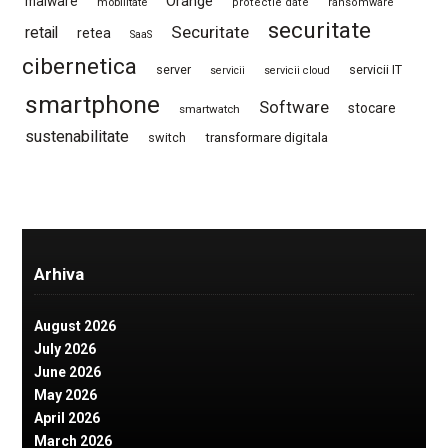
Orange
malware
mobilitate
protectie date
ransomware
securitate
Securitate
retail
retea
SaaS
cibernetica
server
servicii IT
servicii
servicii cloud
smartphone
Software
stocare
smartwatch
sustenabilitate
switch
transformare digitala
Arhiva
August 2026
July 2026
June 2026
May 2026
April 2026
March 2026